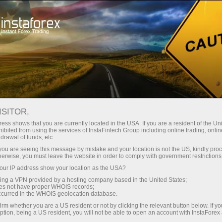
Spreads mínimos
— máximo beneficio
ISITOR,
ess shows that you are currently located in the USA. If you are a resident of the Uni
Bono del 30%
ibited from using the services of InstaFintech Group including online trading, online
Con InstaForex obtiene acceso a
drawal of funds, etc.
oportunidades realmente
en cada depósito
k you are seeing this message by mistake and your location is not the US, kindly pro
competitivas: apalancamiento de
herwise, you must leave the website in order to comply with government restrictions
hasta 1:5000, unos de los mejores
ur IP address show your location as the USA?
Velocidad
spreads y comisiones del
sing a VPN provided by a hosting company based in the United States;
mercado, así como condiciones
oes not have proper WHOIS records;
en el trading y en la pista
occurred in the WHOIS geolocation database.
atractivas para operar con
irm whether you are a US resident or not by clicking the relevant button below. If y
acciones e índices.
ption, being a US resident, you will not be able to open an account with InstaForex
Su propio bote de regalos
Hemos desarrollado un sistema