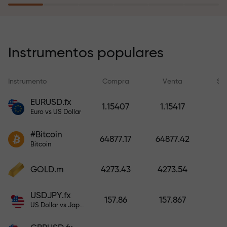
recargar su cuenta.
El programa de seguro de riesgos
compensa sus pérdidas y
Instrumentos populares
garantiza triplicar el beneficio
durante 6 meses. ¡Opere con
Instrumento
Compra
Venta
Sp
tranquilidad: su capital está
protegido!
EURUSD.fx
1.15407
1.15417
Euro vs US Dollar
Recargue la cuenta y obtenga un
#Bitcoin
bono mil veces mayor que su
64877.17
64877.42
Bitcoin
depósito. X1000 no es un error
tipográfico. Cuanto mayor sea el
GOLD.m
4273.43
4273.54
depósito, mayor será el
multiplicador.
USDJPY.fx
157.86
157.867
US Dollar vs Japanese Yen