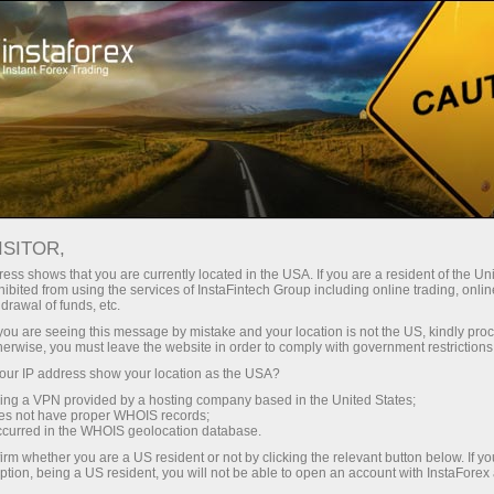
Spreads mínimos
— máximo beneficio
ISITOR,
ess shows that you are currently located in the USA. If you are a resident of the Uni
Bono del 30%
ibited from using the services of InstaFintech Group including online trading, online
Con InstaForex obtiene acceso a
drawal of funds, etc.
oportunidades realmente
en cada depósito
k you are seeing this message by mistake and your location is not the US, kindly pro
competitivas: apalancamiento de
herwise, you must leave the website in order to comply with government restrictions
hasta 1:5000, unos de los mejores
ur IP address show your location as the USA?
Velocidad
spreads y comisiones del
sing a VPN provided by a hosting company based in the United States;
mercado, así como condiciones
oes not have proper WHOIS records;
en el trading y en la pista
occurred in the WHOIS geolocation database.
atractivas para operar con
irm whether you are a US resident or not by clicking the relevant button below. If y
acciones e índices.
ption, being a US resident, you will not be able to open an account with InstaForex
Su propio bote de regalos
Hemos desarrollado un sistema