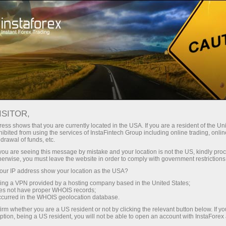
Spreads mínimos
— máximo beneficio
ISITOR,
ess shows that you are currently located in the USA. If you are a resident of the Uni
Bono del 30%
ibited from using the services of InstaFintech Group including online trading, online
Con InstaForex obtiene acceso a
drawal of funds, etc.
oportunidades realmente
en cada depósito
k you are seeing this message by mistake and your location is not the US, kindly pro
competitivas: apalancamiento de
herwise, you must leave the website in order to comply with government restrictions
hasta 1:5000, unos de los mejores
ur IP address show your location as the USA?
Velocidad
spreads y comisiones del
sing a VPN provided by a hosting company based in the United States;
mercado, así como condiciones
oes not have proper WHOIS records;
en el trading y en la pista
occurred in the WHOIS geolocation database.
atractivas para operar con
irm whether you are a US resident or not by clicking the relevant button below. If y
acciones e índices.
ption, being a US resident, you will not be able to open an account with InstaForex
Su propio bote de regalos
Hemos desarrollado un sistema