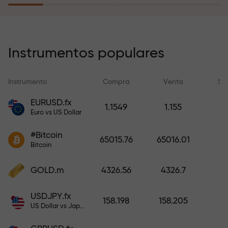
recargar su cuenta.
El programa de seguro de riesgos
compensa sus pérdidas y
Instrumentos populares
garantiza triplicar el beneficio
durante 6 meses. ¡Opere con
Instrumento
Compra
Venta
Sp
tranquilidad: su capital está
protegido!
EURUSD.fx
1.1549
1.155
Euro vs US Dollar
Recargue la cuenta y obtenga un
#Bitcoin
bono mil veces mayor que su
65015.76
65016.01
Bitcoin
depósito. X1000 no es un error
tipográfico. Cuanto mayor sea el
GOLD.m
4326.56
4326.7
depósito, mayor será el
multiplicador.
USDJPY.fx
158.198
158.205
US Dollar vs Japanese Yen