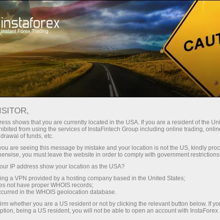
Spreads mínimos
— máximo beneficio
ISITOR,
ess shows that you are currently located in the USA. If you are a resident of the Uni
Bono del 30%
ibited from using the services of InstaFintech Group including online trading, online
Con InstaForex obtiene acceso a
drawal of funds, etc.
oportunidades realmente
en cada depósito
k you are seeing this message by mistake and your location is not the US, kindly pro
competitivas: apalancamiento de
herwise, you must leave the website in order to comply with government restrictions
hasta 1:5000, unos de los mejores
ur IP address show your location as the USA?
Velocidad
spreads y comisiones del
sing a VPN provided by a hosting company based in the United States;
mercado, así como condiciones
oes not have proper WHOIS records;
en el trading y en la pista
occurred in the WHOIS geolocation database.
atractivas para operar con
irm whether you are a US resident or not by clicking the relevant button below. If y
acciones e índices.
ption, being a US resident, you will not be able to open an account with InstaForex
Su propio bote de regalos
Hemos desarrollado un sistema