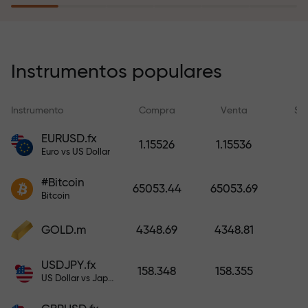
recargar su cuenta.
El programa de seguro de riesgos
compensa sus pérdidas y
Instrumentos populares
garantiza triplicar el beneficio
durante 6 meses. ¡Opere con
Instrumento
Compra
Venta
Sp
tranquilidad: su capital está
protegido!
EURUSD.fx
1.15526
1.15536
Euro vs US Dollar
Recargue la cuenta y obtenga un
#Bitcoin
bono mil veces mayor que su
65053.44
65053.69
Bitcoin
depósito. X1000 no es un error
tipográfico. Cuanto mayor sea el
GOLD.m
4348.69
4348.81
depósito, mayor será el
multiplicador.
USDJPY.fx
158.348
158.355
US Dollar vs Japanese Yen