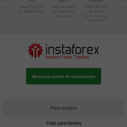
r Más
Mejor Programa
Aplicación Móvil
Bróker de Forex
Best
n Asia
de Afiliación 2020
de Trading Más
del Año en
Techno
20
Innovadora
Money Expo Abu
Dhabi 2025
Abra una cuenta de operaciones
Para traders
Todo para traders