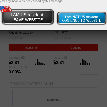
y for any inconvenience caused by this message.
Simple
Advanced
ACCOUNT
PROJECT NAME
2137780
Vanguard Assets Invest.
REGISTERED
ACCOUNT TYPE
5019
days
PAMM
ForexCopy
INVESTORS
FOLLOWERS
0
0
Investing
Copying
BALANCE
EQUITY
2.81
2.81
TOTAL PROFIT
0.00%
TRADING AGGRESSION
Loading...