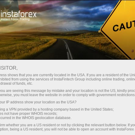
Para Inversionistas
Sistema PAMM
Monitoreo
Monitoreo de la cuenta 2137780 - Vanguard Assets Invest.
ISITOR,
FOREX MONITORING
ess shows that you are currently located in the USA. If you are a resident of the Uni
ibited from using the services of InstaFintech Group including online trading, online
drawal of funds, etc.
k you are seeing this message by mistake and your location is not the US, kindly pro
herwise, you must leave the website in order to comply with government restrictions
raciones
ur IP address show your location as the USA?
sing a VPN provided by a hosting company based in the United States;
emo
oes not have proper WHOIS records;
occurred in the WHOIS geolocation database.
irm whether you are a US resident or not by clicking the relevant button below. If y
ption, being a US resident, you will not be able to open an account with InstaForex