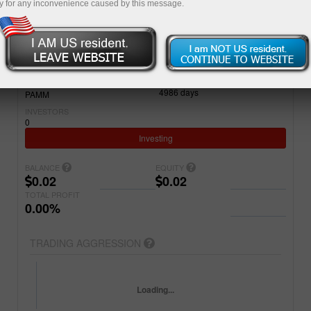
y for any inconvenience caused by this message.
Simple
Advanced
ACCOUNT
PROJECT NAME
7243449
New SADADID
REGISTERED
ACCOUNT TYPE
4986
days
PAMM
INVESTORS
0
Investing
BALANCE
EQUITY
0.02
0.02
TOTAL PROFIT
0.00%
TRADING AGGRESSION
Loading...