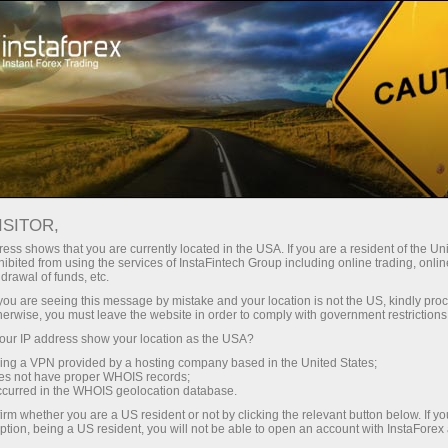
Para Inversionistas
Sistema PAMM
Monitoreo
Monitoreo de la cuenta 7243449 - New SADADID
ISITOR,
FOREX MONITORING
ess shows that you are currently located in the USA. If you are a resident of the Uni
ibited from using the services of InstaFintech Group including online trading, online
drawal of funds, etc.
k you are seeing this message by mistake and your location is not the US, kindly pro
herwise, you must leave the website in order to comply with government restrictions
raciones
ur IP address show your location as the USA?
sing a VPN provided by a hosting company based in the United States;
emo
oes not have proper WHOIS records;
occurred in the WHOIS geolocation database.
irm whether you are a US resident or not by clicking the relevant button below. If y
ption, being a US resident, you will not be able to open an account with InstaForex