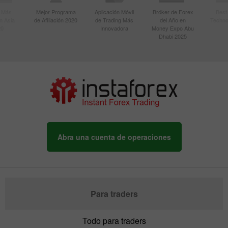
r Más
Mejor Programa
Aplicación Móvil
Bróker de Forex
Best
n Asia
de Afiliación 2020
de Trading Más
del Año en
Techno
20
Innovadora
Money Expo Abu
Dhabi 2025
Abra una cuenta de operaciones
Para traders
Todo para traders