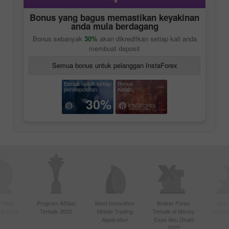
Bonus yang bagus memastikan keyakinan
anda mula berdagang
Bonus sebanyak
30%
akan dikreditkan setiap kali anda
membuat deposit
Semua bonus untuk pelanggan InstaForex
Bonus untuk setiap
Bonus
pendepositan
Kelab
30%
Paling
Program Afiliasi
Most Innovative
Broker Forex
Best
sia 2020
Terbaik 2020
Mobile Trading
Terbaik di Money
Techno
Application
Expo Abu Dhabi
2025