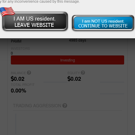
y for any inconvenience caused by this message.
Simple
Advanced
ACCOUNT
PROJECT NAME
7243449
New SADADID
REGISTERED
ACCOUNT TYPE
4985
days
PAMM
INVESTORS
0
Investing
BALANCE
EQUITY
0.02
0.02
TOTAL PROFIT
0.00%
TRADING AGGRESSION