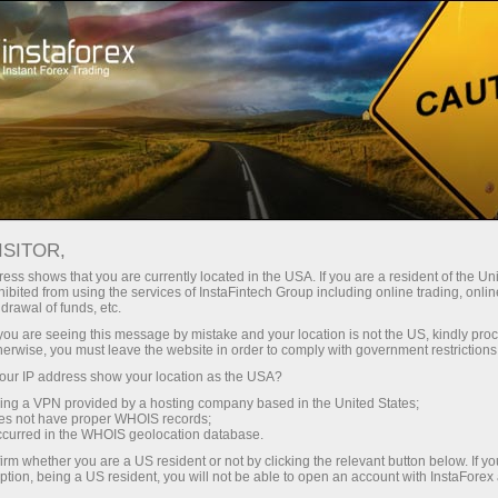
Untuk Pelabur
Sistem PAMM
Pemantauan
Pemantuan Akaun 7243449 - New SADADID
ISITOR,
FOREX MONITORING
ess shows that you are currently located in the USA. If you are a resident of the Uni
ibited from using the services of InstaFintech Group including online trading, online
drawal of funds, etc.
k you are seeing this message by mistake and your location is not the US, kindly pro
herwise, you must leave the website in order to comply with government restrictions
Deposit wang
ur IP address show your location as the USA?
sing a VPN provided by a hosting company based in the United States;
Pengeluaran wang
oes not have proper WHOIS records;
occurred in the WHOIS geolocation database.
irm whether you are a US resident or not by clicking the relevant button below. If y
ption, being a US resident, you will not be able to open an account with InstaForex