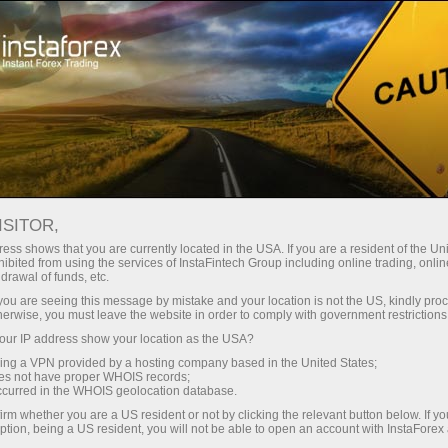
Para Inversionistas
Sistema ForexCopy
Operadores en el sistema ForexCopy
ISITOR,
OPERADORES EN EL
ess shows that you are currently located in the USA. If you are a resident of the Uni
ibited from using the services of InstaFintech Group including online trading, online
SISTEMA FOREXCOPY
drawal of funds, etc.
k you are seeing this message by mistake and your location is not the US, kindly pro
herwise, you must leave the website in order to comply with government restrictions
ur IP address show your location as the USA?
Deposite dinero
sing a VPN provided by a hosting company based in the United States;
oes not have proper WHOIS records;
occurred in the WHOIS geolocation database.
Retire dinero
irm whether you are a US resident or not by clicking the relevant button below. If y
ption, being a US resident, you will not be able to open an account with InstaForex