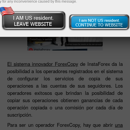
y for any inconvenience caused by this message.
El sistema innovador ForexCopy
de InstaForex da la
posibilidad a los operadores registrados en el sistema
de configurar los servicios de copia de sus
operaciones a las cuentas de sus seguidores. Los
operadores exitosos que brindan la posibilidad de
copiar sus operaciones obtienen ganancias de cada
operación copiada o una comisión por cada día de
suscripción.
Para ser un operador ForexCopy, hay que abrir
una