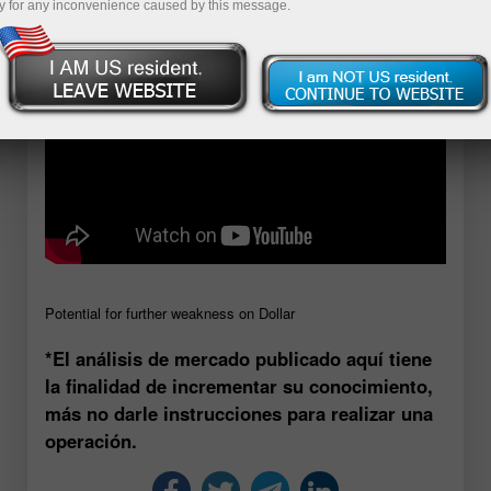
y for any inconvenience caused by this message.
Potential for further weakness on Dollar
*El análisis de mercado publicado aquí tiene
la finalidad de incrementar su conocimiento,
más no darle instrucciones para realizar una
operación.