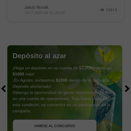
Jakub Novak
15813
13:17 2025-08-13 +02:00
Depósito al azar
¡Haga un depósito en su cuenta de $3,000 y obtenga
$1000
más!
¡En Agosto, sorteamos
$1000
dentro de la campaña
Depósito afortunado!
Obtenga la oportunidad de ganar depositando $3,000
en una cuenta de operaciones. Tras haber cumplido
esta condición, se convertirá en un participante de la
OBTENER BONO
campaña.
UNIRSE AL CONCURSO
UNIRSE AL CONCURSO
UNIRSE AL CONCURSO