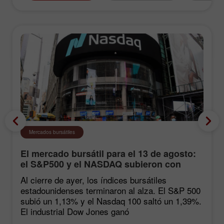
Mercados bursátiles
El mercado bursátil para el 13 de agosto:
el S&P500 y el NASDAQ subieron con
fuerza tras las estadísticas de inflación
Al cierre de ayer, los índices bursátiles
estadounidenses terminaron al alza. El S&P 500
subió un 1,13% y el Nasdaq 100 saltó un 1,39%.
El industrial Dow Jones ganó