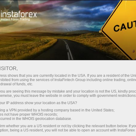
Para traders
Analytical Reviews
Technical analysis
ISITOR,
22.02.2024: Forex Analysis &
ess shows that you are currently located in the USA. If you are a resident of the Uni
ibited from using the services of InstaFintech Group including online trading, online
Reviews: Video market update for
drawal of funds, etc.
February 22, 2024
k you are seeing this message by mistake and your location is not the US, kindly pro
herwise, you must leave the website in order to comply with government restrictions
ur IP address show your location as the USA?
sing a VPN provided by a hosting company based in the United States;
oes not have proper WHOIS records;
Abra una cuenta de operaciones
occurred in the WHOIS geolocation database.
irm whether you are a US resident or not by clicking the relevant button below. If y
ption, being a US resident, you will not be able to open an account with InstaForex
Abra una cuenta demo