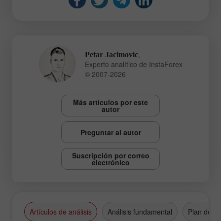
,
Petar Jacimovic
Experto analítico de InstaForex
© 2007-2026
Más artículos por este
autor
Preguntar al autor
Suscripción por correo
electrónico
Artículos de análisis
Análisis fundamental
Plan de n