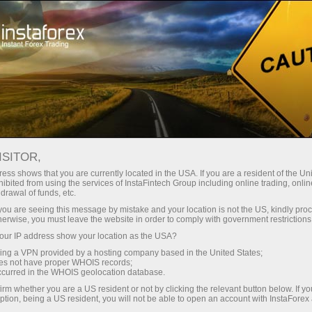
Para traders
Analytical Reviews
Technical analysis
ISITOR,
08.11.2024: Forex Analysis &
ess shows that you are currently located in the USA. If you are a resident of the Uni
ibited from using the services of InstaFintech Group including online trading, online
Reviews: Video analysis for
drawal of funds, etc.
November 08, 2024
k you are seeing this message by mistake and your location is not the US, kindly pro
herwise, you must leave the website in order to comply with government restrictions
ur IP address show your location as the USA?
sing a VPN provided by a hosting company based in the United States;
oes not have proper WHOIS records;
Abra una cuenta de operaciones
occurred in the WHOIS geolocation database.
irm whether you are a US resident or not by clicking the relevant button below. If y
ption, being a US resident, you will not be able to open an account with InstaForex
Abra una cuenta demo