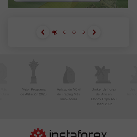
r Más
Mejor Programa
Aplicación Móvil
Bróker de Forex
Best
n Asia
de Afiliación 2020
de Trading Más
del Año en
Techno
20
Innovadora
Money Expo Abu
Dhabi 2025