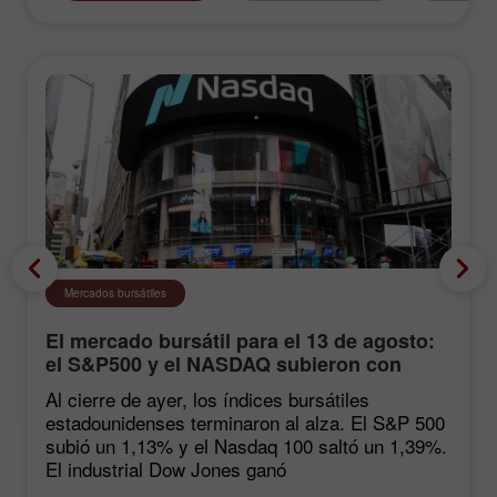
Mercados bursátiles
El mercado bursátil para el 13 de agosto:
el S&P500 y el NASDAQ subieron con
fuerza tras las estadísticas de inflación
Al cierre de ayer, los índices bursátiles
estadounidenses terminaron al alza. El S&P 500
subió un 1,13% y el Nasdaq 100 saltó un 1,39%.
El industrial Dow Jones ganó