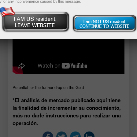
y for any inconvenience caused by this message.
Potential for the further drop on the Gold
*El análisis de mercado publicado aquí tiene
la finalidad de incrementar su conocimiento,
más no darle instrucciones para realizar una
operación.