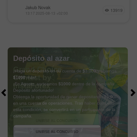
Jakub Novak
13919
13:17 2025-08-13 +02:00
Depósito al azar
¡Haga un depósito en su cuenta de $3,000 y obtenga
$1000
más!
¡En Agosto, sorteamos
$1000
dentro de la campaña
Depósito afortunado!
Obtenga la oportunidad de ganar depositando $3,000
en una cuenta de operaciones. Tras haber cumplido
esta condición, se convertirá en un participante de la
OBTENER BONO
campaña.
UNIRSE AL CONCURSO
UNIRSE AL CONCURSO
UNIRSE AL CONCURSO