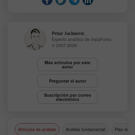
,
Petar Jacimovic
Experto analítico de InstaForex
© 2007-2026
Más artículos por este
autor
Preguntar al autor
Suscripción por correo
electrónico
Artículos de análisis
Análisis fundamental
Plan de n