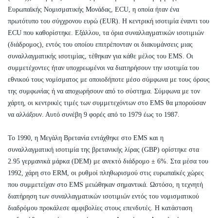
Ευρωπαϊκής Νομισματικής Μονάδας, ECU, η οποία ήταν ένα
πρωτότυπο του σύγχρονου ευρώ (EUR). Η κεντρική ισοτιμία έναντι του
ECU που καθορίστηκε. Εξάλλου, τα όρια συναλλαγματικών ισοτιμιών
(διάδρομος), εντός του οποίου επιτρέπονταν οι διακυμάνσεις μιας
συναλλαγματικής ισοτιμίας, τέθηκαν για κάθε μέλος του EMS. Οι
συμμετέχοντες ήταν υποχρεωμένοι να διατηρήσουν την ισοτιμία του
εθνικού τους νομίσματος με οποιοδήποτε μέσο σύμφωνα με τους όρους
της συμφωνίας ή να αποχωρήσουν από το σύστημα. Σύμφωνα με τον
χάρτη, οι κεντρικές τιμές των συμμετεχόντων στο EMS θα μπορούσαν
να αλλάξουν. Αυτό συνέβη 9 φορές από το 1979 έως το 1987.
Το 1990, η Μεγάλη Βρετανία εντάχθηκε στο EMS και η
συναλλαγματική ισοτιμία της βρετανικής λίρας (GBP) ορίστηκε στα
2.95 γερμανικά μάρκα (DEM) με ανεκτό διάδρομο ± 6%. Στα μέσα του
1992, χάρη στο ERM, οι ρυθμοί πληθωρισμού στις ευρωπαϊκές χώρες
που συμμετείχαν στο EMS μειώθηκαν σημαντικά. Ωστόσο, η τεχνητή
διατήρηση των συναλλαγματικών ισοτιμιών εντός του νομισματικού
διαδρόμου προκάλεσε αμφιβολίες στους επενδυτές. Η κατάσταση