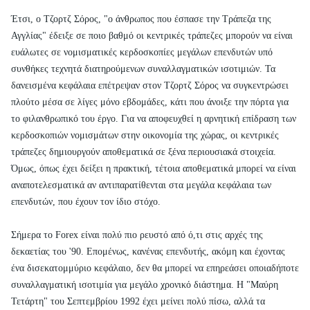
Έτσι, ο Τζορτζ Σόρος, "ο άνθρωπος που έσπασε την Τράπεζα της
Αγγλίας" έδειξε σε ποιο βαθμό οι κεντρικές τράπεζες μπορούν να είναι
ευάλωτες σε νομισματικές κερδοσκοπίες μεγάλων επενδυτών υπό
συνθήκες τεχνητά διατηρούμενων συναλλαγματικών ισοτιμιών. Τα
δανεισμένα κεφάλαια επέτρεψαν στον Τζορτζ Σόρος να συγκεντρώσει
πλούτο μέσα σε λίγες μόνο εβδομάδες, κάτι που άνοιξε την πόρτα για
το φιλανθρωπικό του έργο. Για να αποφευχθεί η αρνητική επίδραση των
κερδοσκοπιών νομισμάτων στην οικονομία της χώρας, οι κεντρικές
τράπεζες δημιουργούν αποθεματικά σε ξένα περιουσιακά στοιχεία.
Όμως, όπως έχει δείξει η πρακτική, τέτοια αποθεματικά μπορεί να είναι
αναποτελεσματικά αν αντιπαρατίθενται στα μεγάλα κεφάλαια των
επενδυτών, που έχουν τον ίδιο στόχο.
Σήμερα το Forex είναι πολύ πιο ρευστό από ό,τι στις αρχές της
δεκαετίας του '90. Επομένως, κανένας επενδυτής, ακόμη και έχοντας
ένα δισεκατομμύριο κεφάλαιο, δεν θα μπορεί να επηρεάσει οποιαδήποτε
συναλλαγματική ισοτιμία για μεγάλο χρονικό διάστημα. Η "Μαύρη
Τετάρτη" του Σεπτεμβρίου 1992 έχει μείνει πολύ πίσω, αλλά τα