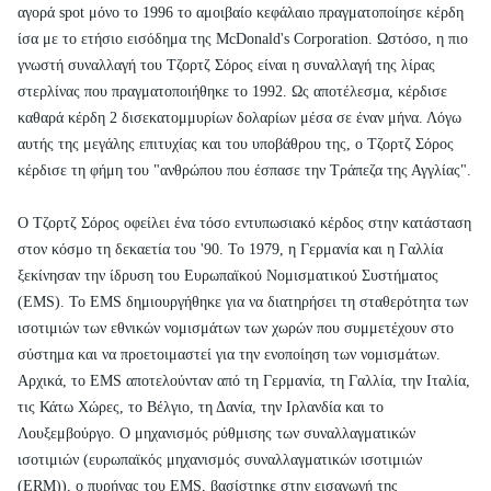
αγορά spot μόνο το 1996 το αμοιβαίο κεφάλαιο πραγματοποίησε κέρδη
ίσα με το ετήσιο εισόδημα της McDonald's Corporation. Ωστόσο, η πιο
γνωστή συναλλαγή του Τζορτζ Σόρος είναι η συναλλαγή της λίρας
στερλίνας που πραγματοποιήθηκε το 1992. Ως αποτέλεσμα, κέρδισε
καθαρά κέρδη 2 δισεκατομμυρίων δολαρίων μέσα σε έναν μήνα. Λόγω
αυτής της μεγάλης επιτυχίας και του υποβάθρου της, ο Τζορτζ Σόρος
κέρδισε τη φήμη του "ανθρώπου που έσπασε την Τράπεζα της Αγγλίας".
Ο Τζορτζ Σόρος οφείλει ένα τόσο εντυπωσιακό κέρδος στην κατάσταση
στον κόσμο τη δεκαετία του '90. Το 1979, η Γερμανία και η Γαλλία
ξεκίνησαν την ίδρυση του Ευρωπαϊκού Νομισματικού Συστήματος
(EMS). Το EMS δημιουργήθηκε για να διατηρήσει τη σταθερότητα των
ισοτιμιών των εθνικών νομισμάτων των χωρών που συμμετέχουν στο
σύστημα και να προετοιμαστεί για την ενοποίηση των νομισμάτων.
Αρχικά, το EMS αποτελούνταν από τη Γερμανία, τη Γαλλία, την Ιταλία,
τις Κάτω Χώρες, το Βέλγιο, τη Δανία, την Ιρλανδία και το
Λουξεμβούργο. Ο μηχανισμός ρύθμισης των συναλλαγματικών
ισοτιμιών (ευρωπαϊκός μηχανισμός συναλλαγματικών ισοτιμιών
(ERM)), ο πυρήνας του EMS, βασίστηκε στην εισαγωγή της