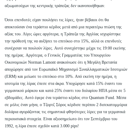
αξιωματούχων της κεντρικής τράπεζας δεν ικανοποιήθηκαν.
Όσοι επενδυτές είχαν πουλήσει τις λίρες, ήταν βέβαιοι ότι θα
αποκτούσαν ένα τεράστιο κέρδος μετά από μια περαιτέρω πτώση της
αξίας του. Λίγες ώρες αργότερα, η Τράπεζα της Αγγλίας ισχυρίστηκε
την πρόθεσή της να αυξήσει το επιτόκιο στο 15%, αλλά οι επενδυτές
συνέχισαν να πουλούν λίρες. Αυτό συνεχίστηκε μέχρι τις 19:00 εκείνης
της ημέρας. Αργότερα, ο Γενικός Γραμματέας του Υπουργείου
Οικονομικών Norman Lamont ανακοίνωσε ότι η Μεγάλη Βρετανία
αποχώρησε από τον Ευρωπαϊκό Μηχανισμό Συναλλαγματικών Ισοτιμιών
(ERM) και μείωσε το επιτόκιο στο 10%. Από εκείνη την ημέρα, η
ισοτιμία της λίρας έπεσε στα άκρα. Υποχώρησε κατά 15% έναντι του
γερμανικού μάρκου και κατά 25% έναντι του δολαρίου ΗΠΑ μέσα σε 5
εβδομάδες. Αυτό έφερε ένα τεράστιο κέρδος στο Quantum Fund. Μέσα
σε μόλις έναν μήνα, ο Τζορτζ Σόρος κέρδισε περίπου 2 δισεκατομμύρια
δολάρια αγοράζοντας τις σημαντικά φθηνότερες λίρες για τα γερμανικά
περιουσιακά στοιχεία. Είναι αξιοσημείωτο ότι τον Σεπτέμβριο του
1992, η λίρα έπεσε σχεδόν κατά 3.000 pips!