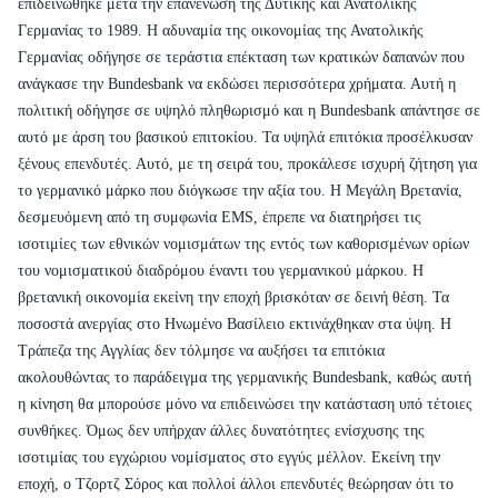
επιδεινώθηκε μετά την επανένωση της Δυτικής και Ανατολικής
Γερμανίας το 1989. Η αδυναμία της οικονομίας της Ανατολικής
Γερμανίας οδήγησε σε τεράστια επέκταση των κρατικών δαπανών που
ανάγκασε την Bundesbank να εκδώσει περισσότερα χρήματα. Αυτή η
πολιτική οδήγησε σε υψηλό πληθωρισμό και η Bundesbank απάντησε σε
αυτό με άρση του βασικού επιτοκίου. Τα υψηλά επιτόκια προσέλκυσαν
ξένους επενδυτές. Αυτό, με τη σειρά του, προκάλεσε ισχυρή ζήτηση για
το γερμανικό μάρκο που διόγκωσε την αξία του. Η Μεγάλη Βρετανία,
δεσμευόμενη από τη συμφωνία EMS, έπρεπε να διατηρήσει τις
ισοτιμίες των εθνικών νομισμάτων της εντός των καθορισμένων ορίων
του νομισματικού διαδρόμου έναντι του γερμανικού μάρκου. Η
βρετανική οικονομία εκείνη την εποχή βρισκόταν σε δεινή θέση. Τα
ποσοστά ανεργίας στο Ηνωμένο Βασίλειο εκτινάχθηκαν στα ύψη. Η
Τράπεζα της Αγγλίας δεν τόλμησε να αυξήσει τα επιτόκια
ακολουθώντας το παράδειγμα της γερμανικής Bundesbank, καθώς αυτή
η κίνηση θα μπορούσε μόνο να επιδεινώσει την κατάσταση υπό τέτοιες
συνθήκες. Όμως δεν υπήρχαν άλλες δυνατότητες ενίσχυσης της
ισοτιμίας του εγχώριου νομίσματος στο εγγύς μέλλον. Εκείνη την
εποχή, ο Τζορτζ Σόρος και πολλοί άλλοι επενδυτές θεώρησαν ότι το