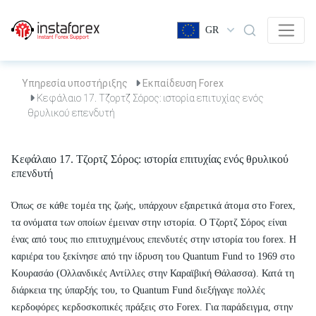
GR
Υπηρεσία υποστήριξης
Εκπαίδευση Forex
Κεφάλαιο 17. Τζορτζ Σόρος: ιστορία επιτυχίας ενός
θρυλικού επενδυτή
Κεφάλαιο 17. Τζορτζ Σόρος: ιστορία επιτυχίας ενός θρυλικού
επενδυτή
Όπως σε κάθε τομέα της ζωής, υπάρχουν εξαιρετικά άτομα στο Forex,
τα ονόματα των οποίων έμειναν στην ιστορία. Ο Τζορτζ Σόρος είναι
ένας από τους πιο επιτυχημένους επενδυτές στην ιστορία του forex. Η
καριέρα του ξεκίνησε από την ίδρυση του Quantum Fund το 1969 στο
Κουρασάο (Ολλανδικές Αντίλλες στην Καραϊβική Θάλασσα). Κατά τη
διάρκεια της ύπαρξής του, το Quantum Fund διεξήγαγε πολλές
κερδοφόρες κερδοσκοπικές πράξεις στο Forex. Για παράδειγμα, στην