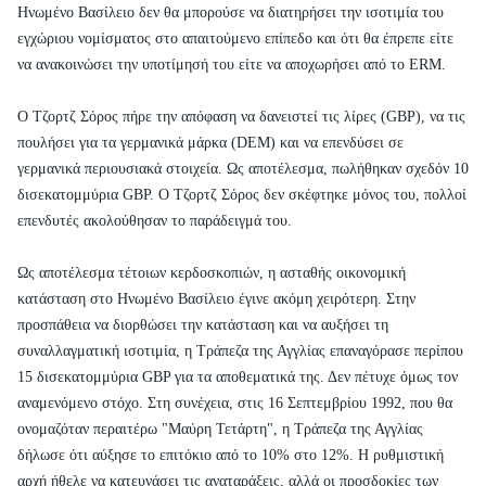
Ηνωμένο Βασίλειο δεν θα μπορούσε να διατηρήσει την ισοτιμία του
εγχώριου νομίσματος στο απαιτούμενο επίπεδο και ότι θα έπρεπε είτε
να ανακοινώσει την υποτίμησή του είτε να αποχωρήσει από το ERM.
Ο Τζορτζ Σόρος πήρε την απόφαση να δανειστεί τις λίρες (GBP), να τις
πουλήσει για τα γερμανικά μάρκα (DEM) και να επενδύσει σε
γερμανικά περιουσιακά στοιχεία. Ως αποτέλεσμα, πωλήθηκαν σχεδόν 10
δισεκατομμύρια GBP. Ο Τζορτζ Σόρος δεν σκέφτηκε μόνος του, πολλοί
επενδυτές ακολούθησαν το παράδειγμά του.
Ως αποτέλεσμα τέτοιων κερδοσκοπιών, η ασταθής οικονομική
κατάσταση στο Ηνωμένο Βασίλειο έγινε ακόμη χειρότερη. Στην
προσπάθεια να διορθώσει την κατάσταση και να αυξήσει τη
συναλλαγματική ισοτιμία, η Τράπεζα της Αγγλίας επαναγόρασε περίπου
15 δισεκατομμύρια GBP για τα αποθεματικά της. Δεν πέτυχε όμως τον
αναμενόμενο στόχο. Στη συνέχεια, στις 16 Σεπτεμβρίου 1992, που θα
ονομαζόταν περαιτέρω "Μαύρη Τετάρτη", η Τράπεζα της Αγγλίας
δήλωσε ότι αύξησε το επιτόκιο από το 10% στο 12%. Η ρυθμιστική
αρχή ήθελε να κατευνάσει τις αναταράξεις, αλλά οι προσδοκίες των