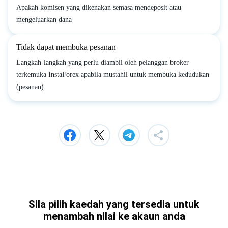
Apakah komisen yang dikenakan semasa mendeposit atau
mengeluarkan dana
Tidak dapat membuka pesanan
Langkah-langkah yang perlu diambil oleh pelanggan broker
terkemuka InstaForex apabila mustahil untuk membuka kedudukan
(pesanan)
Sila pilih kaedah yang tersedia untuk
menambah nilai ke akaun anda