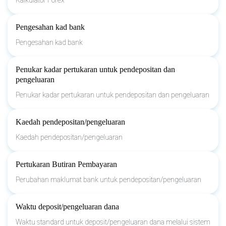
Pengesahan kad bank
Pengesahan kad bank
Penukar kadar pertukaran untuk pendepositan dan
pengeluaran
Penukar kadar pertukaran untuk pendepositan dan pengeluaran
Kaedah pendepositan/pengeluaran
Kaedah pendepositan/pengeluaran
Pertukaran Butiran Pembayaran
Perubahan maklumat bank untuk pendepositan/pengeluaran
Waktu deposit/pengeluaran dana
Waktu standard untuk deposit/pengeluaran dana melalui sistem