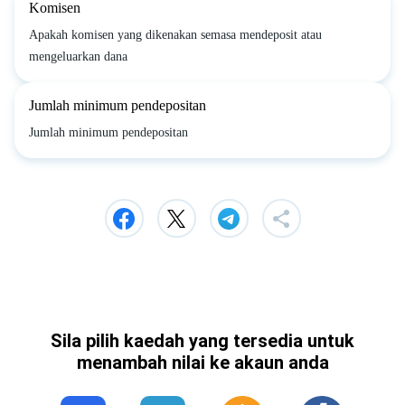
Komisen
Apakah komisen yang dikenakan semasa mendeposit atau
mengeluarkan dana
Jumlah minimum pendepositan
Jumlah minimum pendepositan
Sila pilih kaedah yang tersedia untuk
menambah nilai ke akaun anda