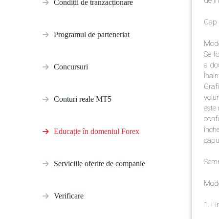
de in
Condiții de tranzacționare
Cap 
Programul de parteneriat
Model
Se fo
a dou
Concursuri
Înain
Grafi
volum
Conturi reale MT5
este 
conf
înche
Educație în domeniul Forex
capul
Semn
Serviciile oferite de companie
Mode
Verificare
1. Li