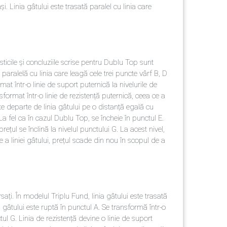
. Linia gâtului este trasată paralel cu linia care
icile și concluziile scrise pentru Dublu Top sunt
 paralelă cu linia care leagă cele trei puncte vârf В, D
rmat într-o linie de suport puternică la nivelurile de
sformat într-o linie de rezistență puternică, ceea ce a
ste departe de linia gâtului pe o distanță egală cu
La fel ca în cazul Dublu Top, se încheie în punctul E.
rețul se înclină la nivelul punctului G. La acest nivel,
 a liniei gâtului, prețul scade din nou în scopul de a
ți. În modelul Triplu Fund, linia gâtului este trasată
nia gâtului este ruptă în punctul А. Se transformă într-o
ctul G. Linia de rezistență devine o linie de suport