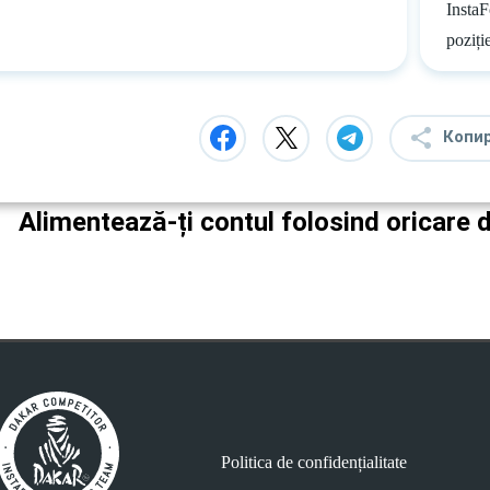
InstaF
poziți
Копи
Alimentează-ți contul folosind oricare 
Politica de confidențialitate