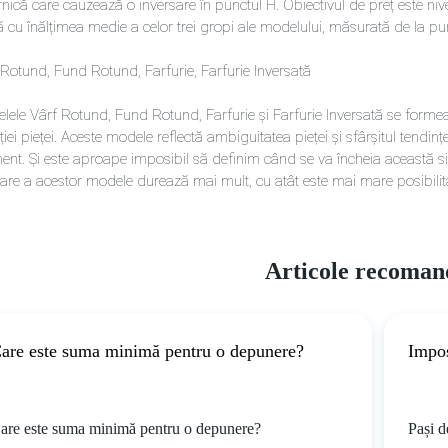
nică care cauzează o inversare în punctul H. Obiectivul de preț este nivel
ă cu înălțimea medie a celor trei gropi ale modelului, măsurată de la pu
 Rotund, Fund Rotund, Farfurie, Farfurie Inversată
lele Vârf Rotund, Fund Rotund, Farfurie și Farfurie Inversată se formea
ției pieței. Aceste modele reflectă ambiguitatea pieței și sfârșitul tendinț
nt. Și este aproape imposibil să definim când se va încheia această situ
are a acestor modele durează mai mult, cu atât este mai mare posibilitate
Articole recoman
are este suma minimă pentru o depunere?
Impos
are este suma minimă pentru o depunere?
Pași d