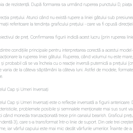
inia de rezistență. După formarea sa urmând ruperea punctului D, piața p
recția prețului. Atunci când nu există rupere a liniei gâtului sub presiun
mații referitoare la tendința graficului prețului - care va fi opusă direcției
iectivul de preț. Confirmarea figurii indică acest lucru (prin ruperea lini
dintre condițiile principale pentru interpretarea corectă a acestui mode
acționare la ruperea liniei gâtului. Ruperea, când volumul nu este mare,
 și probabil că se va încheia cu o reacție inversă puternică a prețului (
 varia de la câteva săptămâni la câteva luni. Astfel de modele, formate î
e.
lul Cap și Umeri Inversați
ul Cap și Umeri Inversați este o reflecție inversată a figurii anterioare. D
cteristicile, problemele posibile și semnalele menționate mai sus sunt v
i când moneda tranzacționată trece prin canalul bearish. Graficul prețulu
dentă 3), care s-a transformat într-o linie de suport. Din cele trei crește
ime, iar vârful capului este mai mic decât vârfurile umerilor. Înainte de a 