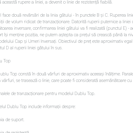
această rupere a liniei, a devenit o linie de rezistență fiabilă.
l face două revărsări de la linia gâtului - în punctele B și C. Ruperea lin
ții de volum ridicat de tranzacționare. Datorită ruperii puternice a lini
oarea inversare, confirmarea liniei gâtului va fi realizată (punctul E) - 
t își menține poziția, ne putem aștepta ca prețul să crească până la niv
odelului Cap și Umeri Inversați. Obiectivul de preț este aproximativ ega
ul D al ruperii liniei gâtului în sus.
u Top
blu Top constă în două vârfuri de aproximativ aceeași înălțime. Paralel c
 vârfuri, se trasează o linie, care poate fi considerată asemănătoare cu 
alele de tranzacționare pentru modelul Dublu Top.
lul Dublu Top include informații despre:
nia de suport.
nia de rezistență.