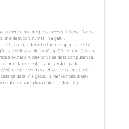
e.
re sau umerii sunt aproape de aceeași înălțime. Cea de-
i linie de suport, numită linia gâtului.
a fost trecută, a devenit o linie de suport puternică.
âtului este în cele din urmă ruptă în punctul D, la un
ece a existat o rupere prin linia de suport puternică,
u o linie de rezistență. Când rezistența este
ța până la care se numește obiectivul de preț după
distanța de la linia gâtului la vârf (amplitudinea)
nctul de rupere a liniei gâtului D (linia DL).