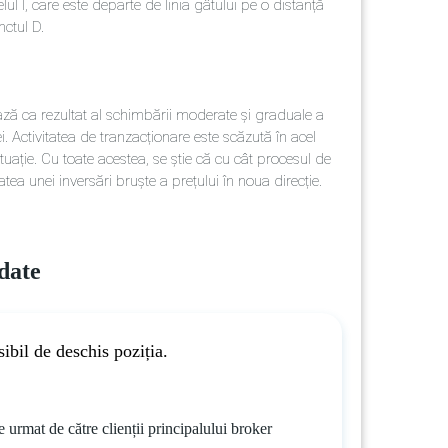
ul I, care este departe de linia gâtului pe o distanță
nctul D.
ză ca rezultat al schimbării moderate și graduale a
ei. Activitatea de tranzacționare este scăzută în acel
ație. Cu toate acestea, se știe că cu cât procesul de
a unei inversări bruște a prețului în noua direcție.
date
ibil de deschis poziția.
e urmat de către clienții principalului broker