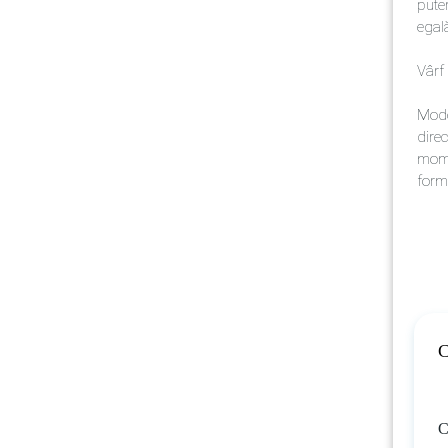
puter
egal
Vârf
Mode
direc
mome
form
C
C