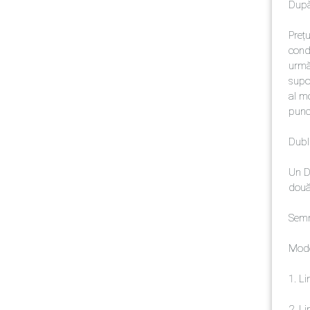
După 
Prețu
condi
următ
supor
al m
punct
Dubl
Un Du
două
Semn
Mode
1. Li
2. Li