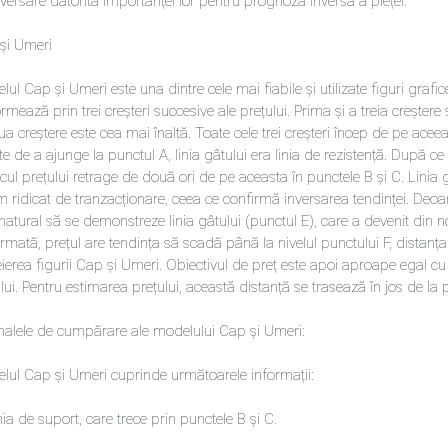
versare datorită importanței lor pentru prognoza inversă a pieței.
și Umeri
ul Cap și Umeri este una dintre cele mai fiabile și utilizate figuri grafic
rmează prin trei creșteri succesive ale prețului. Prima și a treia crește
a creștere este cea mai înaltă. Toate cele trei creșteri încep de pe aceeaș
te de a ajunge la punctul A, linia gâtului era linia de rezistență. După ce 
cul prețului retrage de două ori de pe aceasta în punctele B și C. Linia g
 ridicat de tranzacționare, ceea ce confirmă inversarea tendinței. Deoar
natural să se demonstreze linia gâtului (punctul E), care a devenit din no
irmată, prețul are tendința să scadă până la nivelul punctului F, distan
ierea figurii Cap și Umeri. Obiectivul de preț este apoi aproape egal cu 
ui. Pentru estimarea prețului, această distanță se trasează în jos de la pu
alele de cumpărare ale modelului Cap și Umeri:
lul Cap și Umeri cuprinde următoarele informații:
nia de suport, care trece prin punctele B și C.