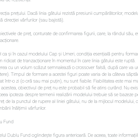
recția prețului. Dacă linia gâtului rezistă presiunii cumpărătorilor, modelu
 direcției vârfurilor (sau bajistă).
iectivele de preț, conturate de confirmarea figurii, care, la rândul său, e
acționare.
el ca și în cazul modelului Cap și Umeri, condiția esențială pentru form
 ridicat de tranzacționare în momentul în care linia gâtului este ruptă.
rea cu un volum scăzut semnalează o crossover falsă, după care va urm
tere). Timpul de formare a acestei figuri poate varia de la câteva săptă
at într-o zi (o oră sau mai puțin), nu sunt fiabile. Fiabilitatea este m
 acestea, obiectivul de preț nu este probabil să fie atins curând. Nu exis
ceea ipoteza despre termenii realizării modelului trebuie să se bazeze 
eț de la punctul de rupere al liniei gâtului, nu de la mijlocul modelului, 
bării înălțimii vârfurilor.
u Fund
ul Dublu Fund oglindește figura anterioară. De aceea, toate informațiile, 