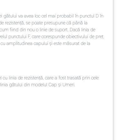
iei gâtului va avea loc cel mai probabil în punctul D în
ei de rezistență, se poate presupune că până la
acum fiind din nou o linie de suport. Dacă linia de
elul punctului F, care corespunde obiectivului de preț
l cu amplitudinea capului și este măsurat de la
u linia de rezistență, care a fost trasată prin cele
linia gâtului din modelul Cap și Umeri.