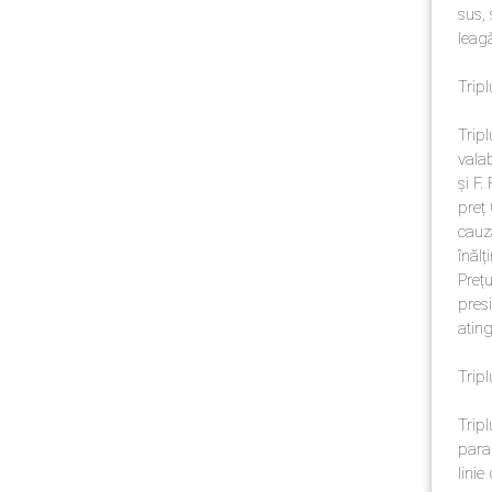
sus, 
leagă
Trip
Trip
valab
și F.
preț 
cauza
înălț
Prețu
presi
ating
Trip
Trip
paral
linie