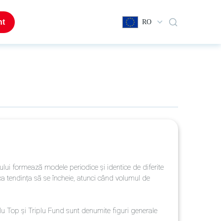
nt
RO
ului formează modele periodice și identice de diferite
 ca tendința să se încheie, atunci când volumul de
u Top și Triplu Fund sunt denumite figuri generale