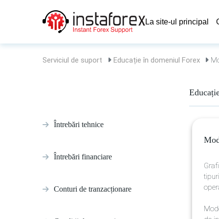
La site-ul principal
Serviciul de suport
Educație în domeniul Forex
Mod
Educați
Întrebări tehnice
Mode
Întrebări financiare
Grafi
tipur
oper
Conturi de tranzacționare
Mode