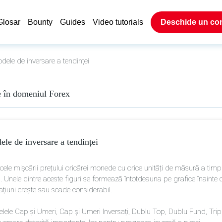
Glosar
Bounty
Guides
Video tutorials
Deschide un co
ele de inversare a tendinței
e în domeniul Forex
le de inversare a tendinței
cele mișcării prețului oricărei monede cu orice unități de măsură a timp
i. Unele dintre aceste figuri se formează întotdeauna pe grafice înainte
ațiuni crește sau scade considerabil.
lele Cap și Umeri, Cap și Umeri Inversați, Dublu Top, Dublu Fund, Tripl