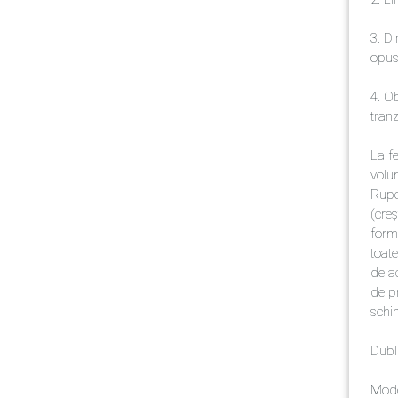
3. Di
opusă
4. Ob
tranz
La f
volum
Rupe
(creș
form
toate
de a
de pr
schim
Dubl
Model