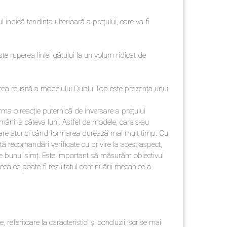
l indică tendința ulterioară a prețului, care va fi
ste ruperea liniei gâtului la un volum ridicat de
area reușită a modelului Dublu Top este prezența unui
a o reacție puternică de inversare a prețului
mâni la câteva luni. Astfel de modele, care s-au
ai mare atunci când formarea durează mai mult timp. Cu
tă recomandări verificate cu privire la acest aspect,
pe bunul simț. Este important să măsurăm obiectivul
ceea ce poate fi rezultatul continuării mecanice a
referitoare la caracteristici și concluzii, scrise mai