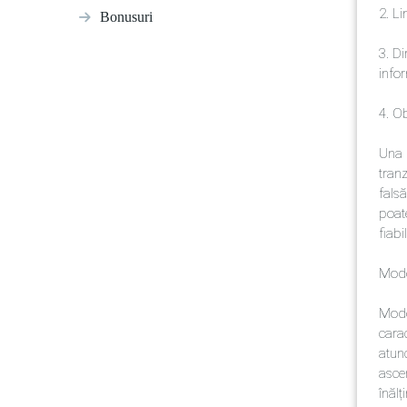
2. L
Bonusuri
3. Di
infor
4. Ob
Una 
tranz
falsă
poate
fiabil
Mode
Model
cara
atunc
ascen
înălț