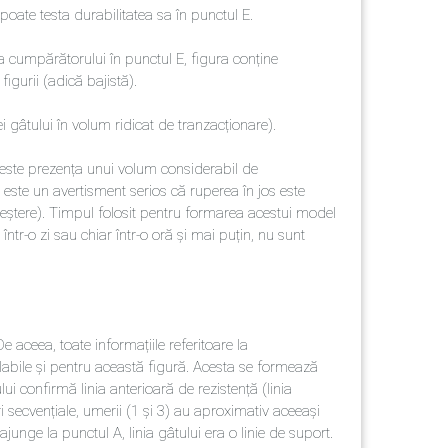
oate testa durabilitatea sa în punctul E.
ea cumpărătorului în punctul E, figura conține
 figurii (adică bajistă).
ei gâtului în volum ridicat de tranzacționare).
l este prezența unui volum considerabil de
 este un avertisment serios că ruperea în jos este
creștere). Timpul folosit pentru formarea acestui model
ntr-o zi sau chiar într-o oră și mai puțin, nu sunt
e aceea, toate informațiile referitoare la
alabile și pentru această figură. Acesta se formează
i confirmă linia anterioară de rezistență (linia
ri secvențiale, umerii (1 și 3) au aproximativ aceeași
ajunge la punctul А, linia gâtului era o linie de suport.