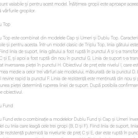
sunt valabile și pentru acest model. Înălțimea gropii este aproape aceeași
 vârfurile gropilor.
lu Top
lu Top este combinat din modelele Cap și Umeri și Dublu Top. Caracterist
ile și pentru acesta. Într-un model clasic de Triplu Top, linia gâtului este
 Fiind linia de suport, linia gâtului a fost ruptă în punctul А și s-a transfo
C și Е, și apoi a fost ruptă din nou în punctul G. Linia de suport s-a tran
t inversarea pieței în punctul H. Obiectivul de preț este nivelul I, care e
imea medie a celor trei vârfuri ale modelului, măsurată de la punctul D. 
l revine rapid la punctul F. Linia de rezistență este menținută din nou și p
unea pieței determină ruperea liniei de suport. După posibila confirmare
e obiectivul.
lu Fund
lu Fund este o combinație a modelelor Dublu Fund și Cap și Umeri Inversa
el cu linia care leagă cele trei gropi (В, D și F). Fiind linia de suport, li
 de rezistență puternică la nivelurile de preț C și Е, dar este ruptă în pun