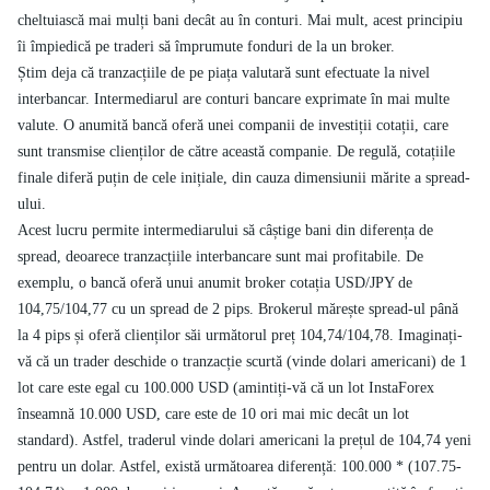
cheltuiască mai mulți bani decât au în conturi. Mai mult, acest principiu
îi împiedică pe traderi să împrumute fonduri de la un broker.
Știm deja că tranzacțiile de pe piața valutară sunt efectuate la nivel
interbancar. Intermediarul are conturi bancare exprimate în mai multe
valute. O anumită bancă oferă unei companii de investiții cotații, care
sunt transmise clienților de către această companie. De regulă, cotațiile
finale diferă puțin de cele inițiale, din cauza dimensiunii mărite a spread-
ului.
Acest lucru permite intermediarului să câștige bani din diferența de
spread, deoarece tranzacțiile interbancare sunt mai profitabile. De
exemplu, o bancă oferă unui anumit broker cotația USD/JPY de
104,75/104,77 cu un spread de 2 pips. Brokerul mărește spread-ul până
la 4 pips și oferă clienților săi următorul preț 104,74/104,78. Imaginați-
vă că un trader deschide o tranzacție scurtă (vinde dolari americani) de 1
lot care este egal cu 100.000 USD (amintiți-vă că un lot InstaForex
înseamnă 10.000 USD, care este de 10 ori mai mic decât un lot
standard). Astfel, traderul vinde dolari americani la prețul de 104,74 yeni
pentru un dolar. Astfel, există următoarea diferență: 100.000 * (107.75-