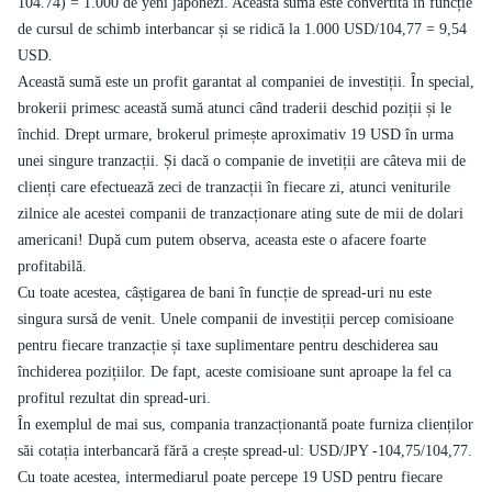
104.74) = 1.000 de yeni japonezi. Această sumă este convertită în funcție
de cursul de schimb interbancar și se ridică la 1.000 USD/104,77 = 9,54
USD.
Această sumă este un profit garantat al companiei de investiții. În special,
brokerii primesc această sumă atunci când traderii deschid poziții și le
închid. Drept urmare, brokerul primește aproximativ 19 USD în urma
unei singure tranzacții. Și dacă o companie de invetiții are câteva mii de
clienți care efectuează zeci de tranzacții în fiecare zi, atunci veniturile
zilnice ale acestei companii de tranzacționare ating sute de mii de dolari
americani! După cum putem observa, aceasta este o afacere foarte
profitabilă.
Cu toate acestea, câștigarea de bani în funcție de spread-uri nu este
singura sursă de venit. Unele companii de investiții percep comisioane
pentru fiecare tranzacție și taxe suplimentare pentru deschiderea sau
închiderea pozițiilor. De fapt, aceste comisioane sunt aproape la fel ca
profitul rezultat din spread-uri.
În exemplul de mai sus, compania tranzacționantă poate furniza clienților
săi cotația interbancară fără a crește spread-ul: USD/JPY -104,75/104,77.
Cu toate acestea, intermediarul poate percepe 19 USD pentru fiecare