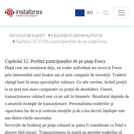
RO
Serviciul de suport
Educație în domeniul Forex
Capitolul 12. Profitul participanților de pe piața Forex
Capitolul 12. Profitul participanților de pe piața Forex
După cum am menționat deja, un trader individual are acces la Forex
prin intermediul unui broker sau al unei companii de investiții. Traderii
câștigă bani în urma speculaților valutare. Cu alte cuvinte, închid poziții
la un preț mai mare comparativ cu prețul de deschidere. Uneori,
tranzacționarea valutară este ca un salt în întuneric. Rezultatul depinde de
o anumită strategie de tranzacționare. Personalitatea traderilor și
capacitatea lor de a-și controla emoțiile și de a lua decizii înțelepte este
una dintre cheile succesului.
Serviciile de brokeraj pe piața valutară ar putea fi considerate ca fiind o
afacere fără riscuri. Tranzacționarea în marjă nu permite traderilor să