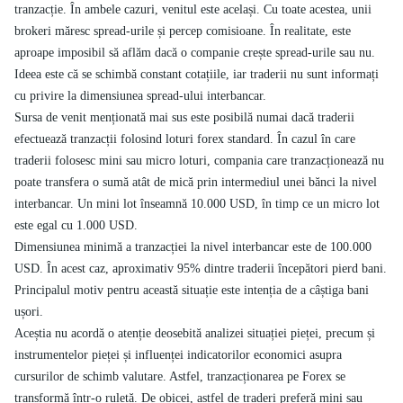
tranzacție. În ambele cazuri, venitul este același. Cu toate acestea, unii
brokeri măresc spread-urile și percep comisioane. În realitate, este
aproape imposibil să aflăm dacă o companie crește spread-urile sau nu.
Ideea este că se schimbă constant cotațiile, iar traderii nu sunt informați
cu privire la dimensiunea spread-ului interbancar.
Sursa de venit menționată mai sus este posibilă numai dacă traderii
efectuează tranzacții folosind loturi forex standard. În cazul în care
traderii folosesc mini sau micro loturi, compania care tranzacționează nu
poate transfera o sumă atât de mică prin intermediul unei bănci la nivel
interbancar. Un mini lot înseamnă 10.000 USD, în timp ce un micro lot
este egal cu 1.000 USD.
Dimensiunea minimă a tranzacției la nivel interbancar este de 100.000
USD. În acest caz, aproximativ 95% dintre traderii începători pierd bani.
Principalul motiv pentru această situație este intenția de a câștiga bani
ușori.
Aceștia nu acordă o atenție deosebită analizei situației pieței, precum și
instrumentelor pieței și influenței indicatorilor economici asupra
cursurilor de schimb valutare. Astfel, tranzacționarea pe Forex se
transformă într-o ruletă. De obicei, astfel de traderi preferă mini sau