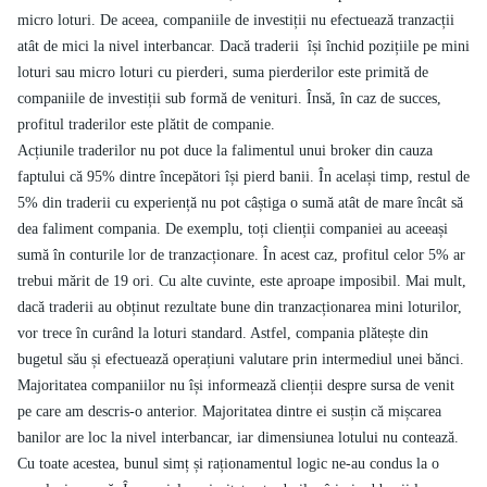
micro loturi. De aceea, companiile de investiții nu efectuează tranzacții
atât de mici la nivel interbancar. Dacă traderii își închid pozițiile pe mini
loturi sau micro loturi cu pierderi, suma pierderilor este primită de
companiile de investiții sub formă de venituri. Însă, în caz de succes,
profitul traderilor este plătit de companie.
Acțiunile traderilor nu pot duce la falimentul unui broker din cauza
faptului că 95% dintre începători își pierd banii. În același timp, restul de
5% din traderii cu experiență nu pot câștiga o sumă atât de mare încât să
dea faliment compania. De exemplu, toți clienții companiei au aceeași
sumă în conturile lor de tranzacționare. În acest caz, profitul celor 5% ar
trebui mărit de 19 ori. Cu alte cuvinte, este aproape imposibil. Mai mult,
dacă traderii au obținut rezultate bune din tranzacționarea mini loturilor,
vor trece în curând la loturi standard. Astfel, compania plătește din
bugetul său și efectuează operațiuni valutare prin intermediul unei bănci.
Majoritatea companiilor nu își informează clienții despre sursa de venit
pe care am descris-o anterior. Majoritatea dintre ei susțin că mișcarea
banilor are loc la nivel interbancar, iar dimensiunea lotului nu contează.
Cu toate acestea, bunul simț și raționamentul logic ne-au condus la o