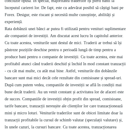
concluzie opusă. În special, majoritatea traderilor își pierd banii la
începutul carierei lor. De fapt, este cu adevărat posibil să câștigi bani pe
Forex. Desigur, este riscant și necesită multe cunoștințe, abilități și
experiență.
Rata dobânzii unei bănci ar putea fi utilizată pentru venituri suplimentare
ale companiei de investiții. Am discutat acest lucru în capitolul anterior.
Cu toate acestea, veniturile sunt destul de mici. Traderii ar trebui să își
păstreze pozițiile deschise pentru o perioadă lungă de timp pentru a
produce bani pentru o companie de investiții. Cu toate acestea, este mai
profitabil atunci când traderii deschid și închid în mod constant tranzacții
- cu cât mai multe, cu atât mai bine. Astfel, veniturile din dobânzile
bancare sunt mai mici decât cele rezultate din comisioane și spread-uri.
După cum putem vedea, companiile de investiții se află în condiții mai
bune decât traderii. Au un venit constant și activitatea lor de afaceri este
de succes. Companiile de investiții obțin profit din spread, comisioane,
tarife bancare, tranzacții nereușite ale clienților lor care tranzacționează
mini și micro loturi. Veniturile traderilor sunt de obicei limitate doar la
tranzacții profitabile la cursul de schimb valutar (speculații valutare) și,
în unele cazuri, la cursuri bancare. Cu toate acestea, tranzacționarea