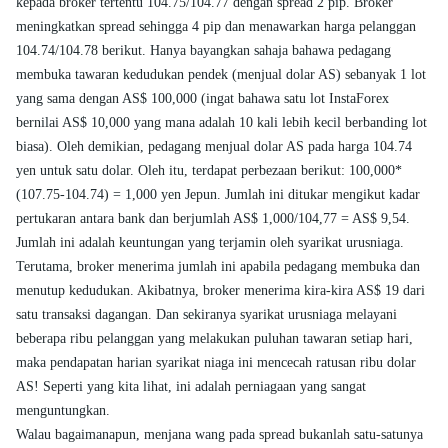
kepada broker tertentu 104.75/104.77 dengan spread 2 pip. Broker
meningkatkan spread sehingga 4 pip dan menawarkan harga pelanggan
104.74/104.78 berikut. Hanya bayangkan sahaja bahawa pedagang
membuka tawaran kedudukan pendek (menjual dolar AS) sebanyak 1 lot
yang sama dengan AS$ 100,000 (ingat bahawa satu lot InstaForex
bernilai AS$ 10,000 yang mana adalah 10 kali lebih kecil berbanding lot
biasa). Oleh demikian, pedagang menjual dolar AS pada harga 104.74
yen untuk satu dolar. Oleh itu, terdapat perbezaan berikut: 100,000*
(107.75-104.74) = 1,000 yen Jepun. Jumlah ini ditukar mengikut kadar
pertukaran antara bank dan berjumlah AS$ 1,000/104,77 = AS$ 9,54.
Jumlah ini adalah keuntungan yang terjamin oleh syarikat urusniaga.
Terutama, broker menerima jumlah ini apabila pedagang membuka dan
menutup kedudukan. Akibatnya, broker menerima kira-kira AS$ 19 dari
satu transaksi dagangan. Dan sekiranya syarikat urusniaga melayani
beberapa ribu pelanggan yang melakukan puluhan tawaran setiap hari,
maka pendapatan harian syarikat niaga ini mencecah ratusan ribu dolar
AS! Seperti yang kita lihat, ini adalah perniagaan yang sangat
menguntungkan.
Walau bagaimanapun, menjana wang pada spread bukanlah satu-satunya