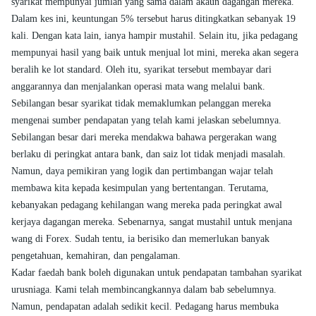
syarikat mempunyai jumlah yang sama dalam akaun dagangan mereka.
Dalam kes ini, keuntungan 5% tersebut harus ditingkatkan sebanyak 19
kali. Dengan kata lain, ianya hampir mustahil. Selain itu, jika pedagang
mempunyai hasil yang baik untuk menjual lot mini, mereka akan segera
beralih ke lot standard. Oleh itu, syarikat tersebut membayar dari
anggarannya dan menjalankan operasi mata wang melalui bank.
Sebilangan besar syarikat tidak memaklumkan pelanggan mereka
mengenai sumber pendapatan yang telah kami jelaskan sebelumnya.
Sebilangan besar dari mereka mendakwa bahawa pergerakan wang
berlaku di peringkat antara bank, dan saiz lot tidak menjadi masalah.
Namun, daya pemikiran yang logik dan pertimbangan wajar telah
membawa kita kepada kesimpulan yang bertentangan. Terutama,
kebanyakan pedagang kehilangan wang mereka pada peringkat awal
kerjaya dagangan mereka. Sebenarnya, sangat mustahil untuk menjana
wang di Forex. Sudah tentu, ia berisiko dan memerlukan banyak
pengetahuan, kemahiran, dan pengalaman.
Kadar faedah bank boleh digunakan untuk pendapatan tambahan syarikat
urusniaga. Kami telah membincangkannya dalam bab sebelumnya.
Namun, pendapatan adalah sedikit kecil. Pedagang harus membuka