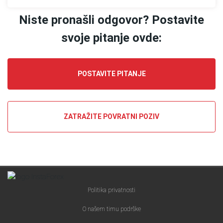
Niste pronašli odgovor? Postavite
Bonusi
svoje pitanje ovde:
Usluge/servisi
kompanije
POSTAVITE PITANJE
Takmičenja
Finansijska
ZATRAŽITE POVRATNI POZIV
pitanja
Forex
edukacija
Politika privatnosti
MT5
pravi
O našem timu podrške
računi