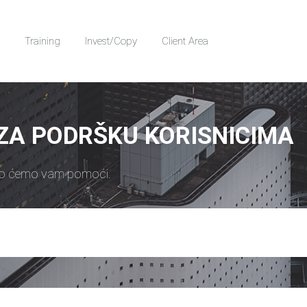
Training
Invest/Copy
Client Area
ZA PODRŠKU KORISNICIMA
 ćemo vam pomoći.