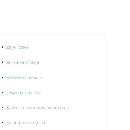
Šta je Forex?
Величина спреда
Безбедност налога
Пружање анализа
Жалбе на трговачку платформу
Trading server system