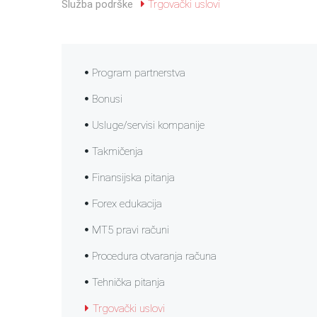
Služba podrške
Trgovački uslovi
Program partnerstva
Bonusi
Usluge/servisi kompanije
Takmičenja
Finansijska pitanja
Forex edukacija
MT5 pravi računi
Procedura otvaranja računa
Tehnička pitanja
Trgovački uslovi