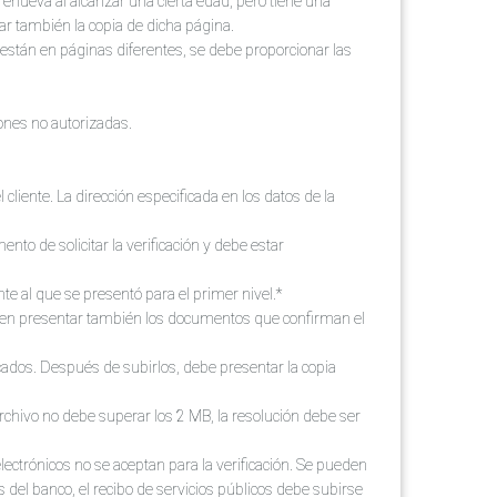
e renueva al alcanzar una cierta edad, pero tiene una
ar también la copia de dicha página.
s están en páginas diferentes, se debe proporcionar las
ones no autorizadas.
cliente. La dirección especificada en los datos de la
o de solicitar la verificación y debe estar
te al que se presentó para el primer nivel.*
eben presentar también los documentos que confirman el
icados. Después de subirlos, debe presentar la copia
 archivo no debe superar los 2 MB, la resolución debe ser
lectrónicos no se aceptan para la verificación. Se pueden
 del banco, el recibo de servicios públicos debe subirse