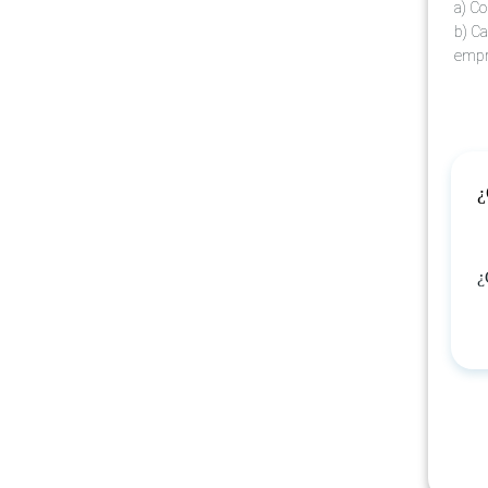
a) Co
b) Ca
empr
¿
¿