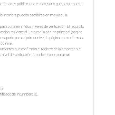
de servicios públicos, no es necesario que descargue un
s del nombre pueden escribirse en mayúscula.
 pasaporte en ambos niveles de verificación. El requisito
rección residencial junto con la página principal (página
asaporte para el primer nivel, la página que confirma la
do nivel.
ocumentos que confirman el registro de la empresa y el
o nivel de verificación, se debe proporcionar un
.)
rtificado de incumbencia).