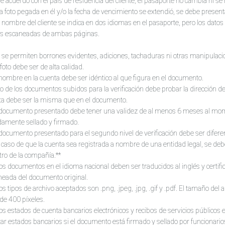
 de acuerdo con el país de residencia del cliente, el pasaporte no cambia ni s
 foto pegada en él y/o la fecha de vencimiento se extendió, se debe present
el nombre del cliente se indica en dos idiomas en el pasaporte, pero los dato
as escaneadas de ambas páginas.
 se permiten borrones evidentes, adiciones, tachaduras ni otras manipulaci
 foto debe ser de alta calidad.
 nombre en la cuenta debe ser idéntico al que figura en el documento.
o de los documentos subidos para la verificación debe probar la dirección del 
ta debe ser la misma que en el documento.
 documento presentado debe tener una validez de al menos 6 meses al moment
damente sellado y firmado.
 documento presentado para el segundo nivel de verificación debe ser diferen
 caso de que la cuenta sea registrada a nombre de una entidad legal, se d
tro de la compañía.**
os documentos en el idioma nacional deben ser traducidos al inglés y certif
neada del documento original.
os tipos de archivo aceptados son .png, .jpeg, .jpg, .gif y .pdf. El tamaño del
de 400 píxeles.
os estados de cuenta bancarios electrónicos y recibos de servicios públicos e
ar estados bancarios si el documento está firmado y sellado por funcionarios