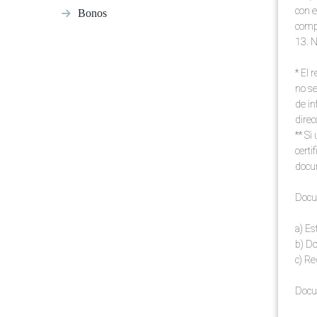
con e
Bonos
comp
13.
N
* El 
no se
de in
direc
** Si
certi
docum
Docum
a) Es
b) Do
c) Re
Docum