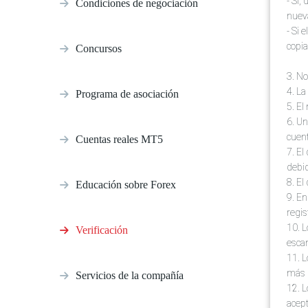
- Si,
Condiciones de negociación
nueva
- Si 
copi
Concursos
3. No
4. La
Programa de asociación
5. El
6. Un
cuen
Cuentas reales MT5
7. El
debi
8. El
Educación sobre Forex
9. En
regis
10. L
Verificación
esca
11. L
más 
Servicios de la compañía
12. L
acept