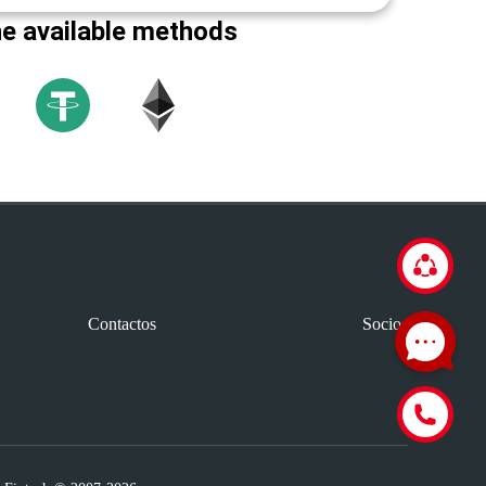
he available methods
Contactos
Socios