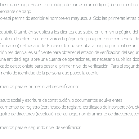
l recibo de pago. Si existe un código de barras o un código QR en un recibo 
robante de pago.
o está permitido escribir el nombre en mayúscula. Solo las primeras letra
requisito 8 también se aplica a los clientes que subieron la misma página del
 aplica a los clientes que enviaron la página del pasaporte que contiene la di
formación) del pasaporte. En caso de que se suba la página principal de un p
ción residencial es suficiente para obtener el estado de verificación del segun
 una entidad legal abre una cuenta de operaciones, es necesario subir los d
ficado de accionista para pasar el primer nivel de verificación. Para el segund
ento de identidad de la persona que posee la cuenta.
entos para el primer nivel de verificación:
tatuto social y escritura de constitución, o documentos equivalentes
cumentos de registro (certificado de registro, certificado de incorporación, etc
gistro de directores (resolución del consejo, nombramiento de directores, ce
entos para el segundo nivel de verificación: