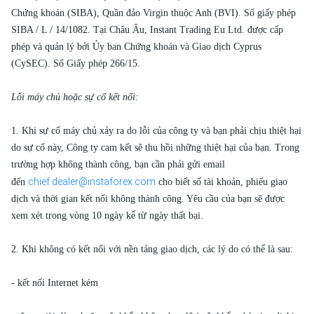
Chứng khoán (SIBA), Quần đảo Virgin thuộc Anh (BVI). Số giấy phép
SIBA / L / 14/1082. Tại Châu Âu, Instant Trading Eu Ltd. được cấp
phép và quản lý bởi Ủy ban Chứng khoán và Giao dịch Cyprus
(CySEC). Số Giấy phép 266/15.
Lỗi máy chủ hoặc sự cố kết nối:
1. Khi sự cố máy chủ xảy ra do lỗi của công ty và bạn phải chịu thiệt hại
do sự cố này, Công ty cam kết sẽ thu hồi những thiệt hại của bạn. Trong
trường hợp không thành công, bạn cần phải gửi email
chief.dealer@instaforex.com
đến
cho biết số tài khoản, phiếu giao
dịch và thời gian kết nối không thành công. Yêu cầu của bạn sẽ được
xem xét trong vòng 10 ngày kể từ ngày thất bại.
2. Khi không có kết nối với nền tảng giao dịch, các lý do có thể là sau:
- kết nối Internet kém