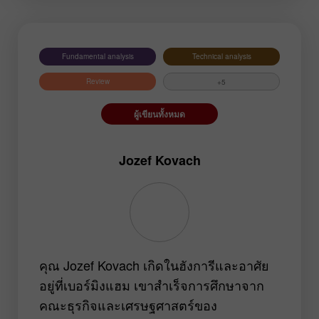
ตราสาร:
EURUSD
GBPUSD
Fundamental analysis
Technical analysis
USDCHF
USDCAD
Review
+5
USDJPY
AUDUSD
GBPJPY
EURGBP
ผู้เขียนทั้งหมด
EURJPY
NZDUSD
EURNZD
Silver
Jozef Kovach
Gold
#USDX
คุณ Jozef Kovach เกิดในฮังการีและอาศัย
อยู่ที่เบอร์มิงแฮม เขาสำเร็จการศึกษาจาก
คณะธุรกิจและเศรษฐศาสตร์ของ