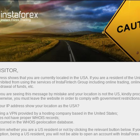
สำหรับเทรดเดอร์
การวิเคราะห์ฟอเร็กซ์
บทวิจารณ์เชิงวิเคราะห์
นักวิเคราะห์
Jozef Kovach
ISITOR,
บทความวิเคราะห์ฟอเร็กซ์
ess shows that you are currently located in the USA. If you are a resident of the Uni
ibited from using the services of InstaFintech Group including online trading, online
drawal of funds, etc.
k you are seeing this message by mistake and your location is not the US, kindly pro
herwise, you must leave the website in order to comply with government restrictions
เปิดบัญชีซื้อขาย
ur IP address show your location as the USA?
sing a VPN provided by a hosting company based in the United States;
oes not have proper WHOIS records;
เปิดบัญชีเดโม่
occurred in the WHOIS geolocation database.
irm whether you are a US resident or not by clicking the relevant button below. If y
ption, being a US resident, you will not be able to open an account with InstaForex