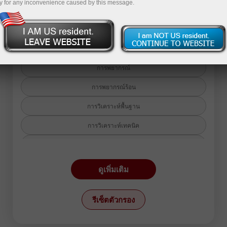
y for any inconvenience caused by this message.
กลับสู่บทความวิเคราะห์
การพยากรณ์
การพยากรณ์ร้อน
การวิเคราะห์พื้นฐาน
การวิเคราะห์เทคนิค
ข่าวสาร
ตลาดหุ้น
ดูเพิ่มเติม
รีวิว
รีเซ็ตตัวกรอง
แผนการเทรด