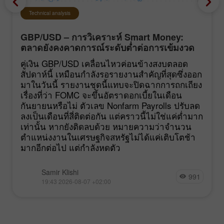
Technical analysis
GBP/USD – การวิเคราะห์ Smart Money:
ตลาดยังคงคาดการณ์ระดับต่ำต่อการเข้มงวด
นโยบายของ FOMC
คู่เงิน GBP/USD เคลื่อนไหวค่อนข้างสงบตลอด
สัปดาห์นี้ เหมือนกำลังรอรายงานสำคัญที่สุดซึ่งออก
มาในวันนี้ รายงานชุดนี้แทบจะปิดฉากการถกเถียง
เรื่องที่ว่า FOMC จะขึ้นอัตราดอกเบี้ยในเดือน
กันยายนหรือไม่ ตัวเลข Nonfarm Payrolls ปรับลด
ลงเป็นเดือนที่สี่ติดต่อกัน แต่คราวนี้ไม่ใช่แค่ต่ำมาก
เท่านั้น หากยังติดลบด้วย หมายความว่าจำนวน
ตำแหน่งงานในเศรษฐกิจสหรัฐไม่ได้แค่เติบโตช้า
มากอีกต่อไป แต่กำลังหดตัว
Samir Klishi
991
19:43 2026-08-07 +02:00