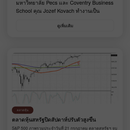
มหาวิทยาลัย Pecs และ Coventry Business
School คุณ Jozef Kovach ทำงานเป็น
นักการเงินในวงการธนาคารขณะที่ยังมีส่วน
ดูเพิ่มเติม
ร่วมในการเทรด ในปี 2018 เขาเข้าเรียน
หลักสูตรออนไลน์ในการซื้อขายแลกเปลี่ยน
และเริ่มลงทุนในหุ้นบลูชิพของสหรัฐ คุณ
Jozef Kovach เริ่มทำงานให้กับ InstaForex
ในปี 2019 ในฐานะผู้เชี่ยวชาญในตลาดหุ้น
ส่วนใหญ่เป็นตลาดแลกเปลี่ยนใน
สหรัฐอเมริกา ในฐานะเป็นผู้เขียนบทความ
จำนวนมาก คุณ Jozef Kovach ช่วยให้ผู้อ่าน
ได้มีการวิเคราะห์อย่างละเอียดถึงปัจจัย
กระตุ้นที่สำคัญที่สุดที่ส่งผลต่อไดนามิกของ
ดัชนีและหุ้น นอกจากนี้ เขายังดึงดูดความ
ตลาดหุ้น
สนใจของเทรดเดอร์ต่อบริษัทสำคัญๆ ใน
ตลาดหุ้นสหรัฐปิดสัปดาห์ปรับตัวสูงขึ้น
ตลาดหุ้นอีกด้วย
S&P 500 ภาพรวมประจำวันที่ 21 กรกฎาคม ตลาดสหรัฐฯ จบ