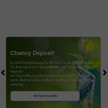
Chancy Deposit
ฝากเงินในบัญชีของคุณใน $3,000 และรับ
$1000
ไปเพิ่ม!
ใน สิงหาคม ทางเราได้ออก
$1000
ภายในแคมเปญ Chancy
Deposit !
คว้าโอกาสที่จะชนะด้วยการฝากเงิน $3,000 ไปในบัญชี
เทรด เมื่อทำตามเงื่อนไขนี้แล้ว คุณก็จะกลายเป็นผู้เข้าร่วม
แคมเปญ
รับโบนัส
เข้าร่วมการแข่งขัน
เข้าร่วมการแข่งขัน
เข้าร่วมการแข่งขัน