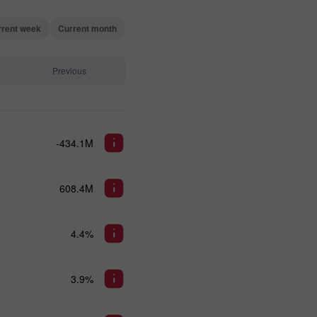
rrent week
Current month
Previous
-434.1M
608.4M
4.4%
3.9%