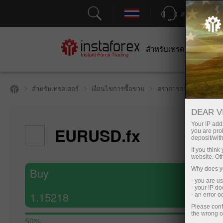
สนับสนุน
สำหรับเทรดเดอร์
สำหร
สำหรับเทรดเดอร์
เงื่อนไขการซื้อขาย
ตราสารการซื้อขาย
DEAR V
Your IP addr
EURUSD.fx
you are proh
deposit/with
Hide cha
If you thin
website. Ot
7 August 20
Buy
Why does yo
- you are u
- your IP d
1.15218
- an error 
Please conf
the wrong o
50%