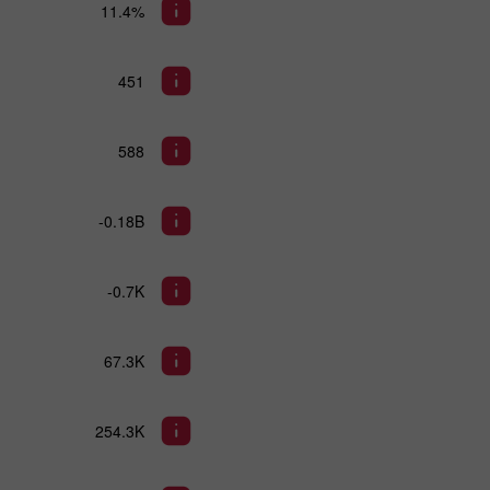
11.4%
451
588
-0.18B
-0.7K
67.3K
254.3K