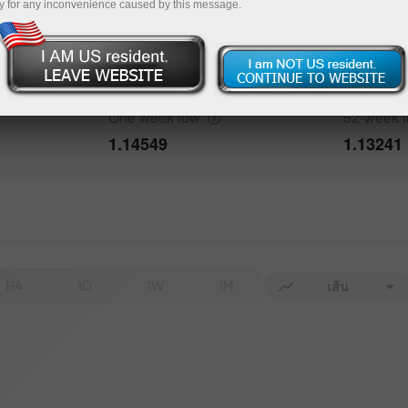
y for any inconvenience caused by this message.
Data not found
One week
high
52-week
1.15592
1.20818
bout the event
History
One week
low
52-week
Date
Actual
Forecast
1.14549
1.13241
Data not found
H4
1D
1W
1M
เส้น