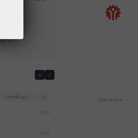
high
low
Previous
กราฟขั้นสูง
See all tools