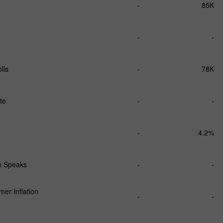
-
85K
-
-
lls
-
78K
te
-
-
-
4.2%
 Speaks
-
-
er Inflation
-
-