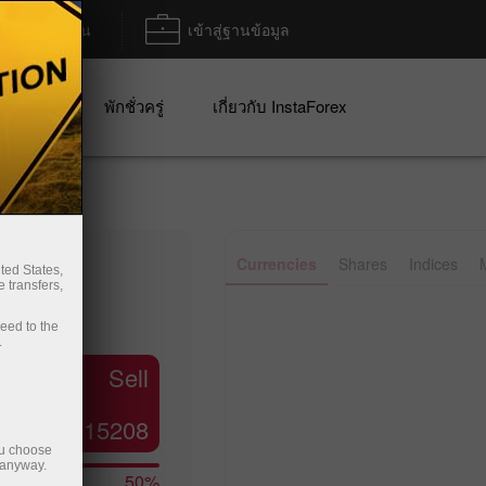
ฝาก/ถอน
เข้าสู่ฐานข้อมูล
ปญ
พักชั่วครู่
เกี่ยวกับ InstaForex
✕
Currencies
Shares
Indices
ted States,
 transfers,
ceed to the
.
Line
Bar
Sell
1.15208
ou choose
 anyway.
50%