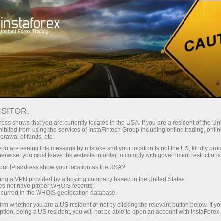
เปิดบัญชีเทรดทันที
แพลตฟอร์มการเทรด
ับผู้เริ่มต้นใหม่
สำหรับนักลงทุน
สำหรับหุ้นส่วน
แคมเ
EURUSD.FX
ISITOR,
1.15218
ess shows that you are currently located in the USA. If you are a resident of the Uni
(
%)
ibited from using the services of InstaFintech Group including online trading, online
drawal of funds, etc.
07 Aug 2026 07:51
rt
k you are seeing this message by mistake and your location is not the US, kindly pro
herwise, you must leave the website in order to comply with government restrictions
25 - 7 August 2026
|
|
1 year
/
2 years
/
3 years
/
4 years
Actual
Forecast
Previous
ur IP address show your location as the USA?
sing a VPN provided by a hosting company based in the United States;
oes not have proper WHOIS records;
occurred in the WHOIS geolocation database.
irm whether you are a US resident or not by clicking the relevant button below. If y
ption, being a US resident, you will not be able to open an account with InstaForex
Traders' feedback