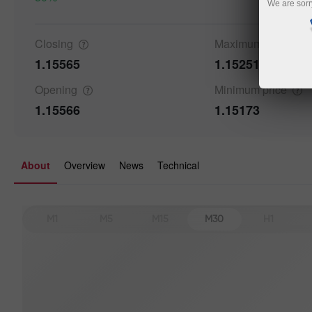
We are sorr
Closing
Maximum
price
1.15565
1.15251
Details a
Opening
Minimum
price
1.15566
1.15173
About
Overview
News
Technical
M1
M5
M15
M30
H1