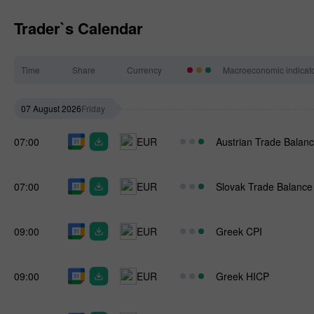
Trader`s Calendar
Time
Share
Currency
Macroeconomic indicat
07 August 2026
Friday
07:00
EUR
Austrian Trade Balan
07:00
EUR
Slovak Trade Balance
09:00
EUR
Greek CPI
09:00
EUR
Greek HICP