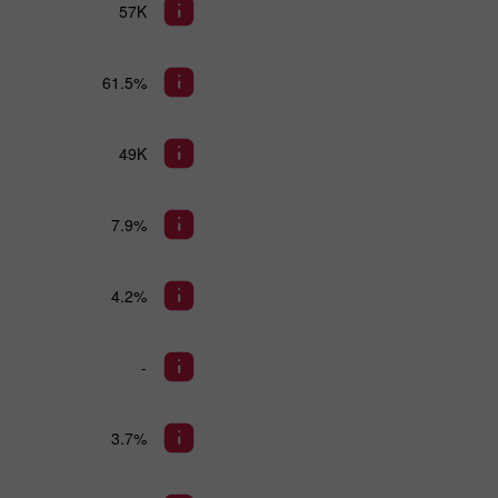
57K
61.5%
49K
7.9%
4.2%
-
3.7%