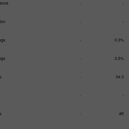
lance
-
-
ion
-
-
ngs
-
0.3%
ngs
-
3.5%
s
-
34.3
-
-
s
-
4K