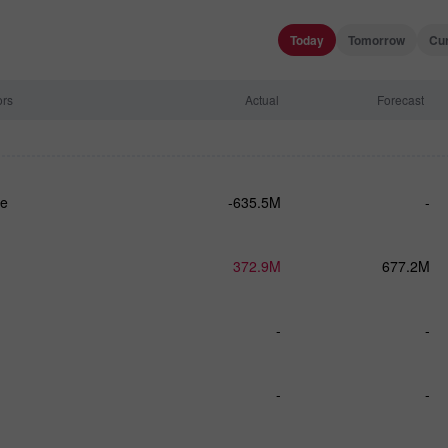
Today
Tomorrow
Cu
ors
Actual
Forecast
ce
-635.5M
-
372.9M
677.2M
-
-
-
-