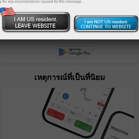
y for any inconvenience caused by this message.
ย
เหตุการณ์ที่เป็นที่นิยม