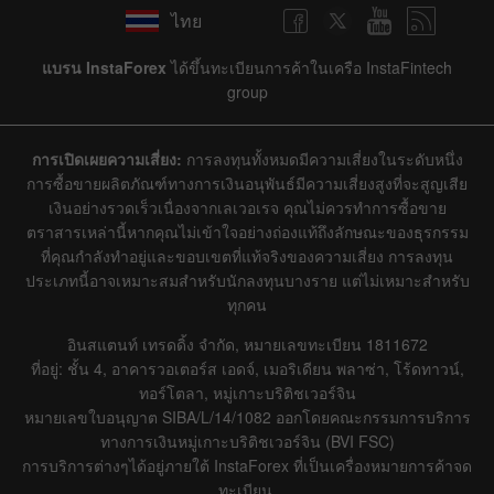
ไทย
แบรน InstaForex
ได้ขึ้นทะเบียนการค้าในเครือ InstaFintech
group
การเปิดเผยความเสี่ยง:
การลงทุนทั้งหมดมีความเสี่ยงในระดับหนึ่ง
การซื้อขายผลิตภัณฑ์ทางการเงินอนุพันธ์มีความเสี่ยงสูงที่จะสูญเสีย
เงินอย่างรวดเร็วเนื่องจากเลเวอเรจ คุณไม่ควรทำการซื้อขาย
ตราสารเหล่านี้หากคุณไม่เข้าใจอย่างถ่องแท้ถึงลักษณะของธุรกรรม
ที่คุณกำลังทำอยู่และขอบเขตที่แท้จริงของความเสี่ยง การลงทุน
ประเภทนี้อาจเหมาะสมสำหรับนักลงทุนบางราย แต่ไม่เหมาะสำหรับ
ทุกคน
อินสแตนท์ เทรดดิ้ง จำกัด, หมายเลขทะเบียน 1811672
ที่อยู่: ชั้น 4, อาคารวอเตอร์ส เอดจ์, เมอริเดียน พลาซ่า, โร้ดทาวน์,
ทอร์โตลา, หมู่เกาะบริติชเวอร์จิน
หมายเลขใบอนุญาต SIBA/L/14/1082 ออกโดยคณะกรรมการบริการ
ทางการเงินหมู่เกาะบริติชเวอร์จิน (BVI FSC)
การบริการต่างๆได้อยู่ภายใต้ InstaForex ที่เป็นเครื่องหมายการค้าจด
ทะเบียน.