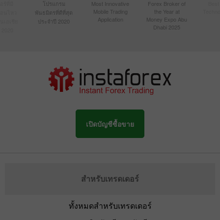
์ที่มี
โปรแกรม
Most Innovative
Forex Broker of
Best
Mobile Trading
the Year at
Techno
ื่อนไหว
พันธมิตรที่ดีที่สุด
Application
Money Expo Abu
ในเอเชีย
ประจำปี 2020
Dhabi 2025
 2020
เปิดบัญชีซื้อขาย
สำหรับเทรดเดอร์
ทั้งหมดสำหรับเทรดเดอร์