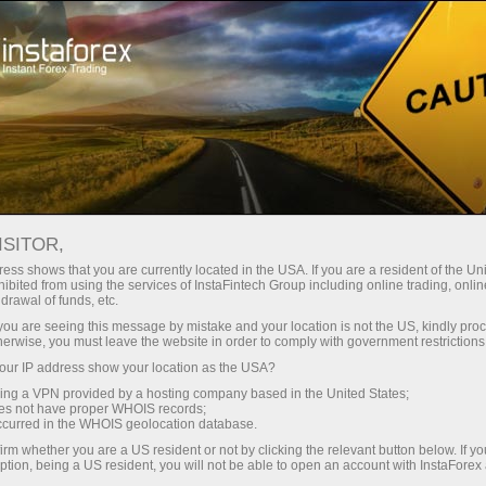
สำหรับเทรดเดอร์
การวิเคราะห์ฟอเร็กซ์
บทวิจารณ์เชิงวิเคราะห์
ISITOR,
การวิเคราะห์ฟอเร็กซ์: การคาด
ess shows that you are currently located in the USA. If you are a resident of the Uni
ibited from using the services of InstaFintech Group including online trading, online
การณ์เงินยูโรและสกุลเงินอื่น
drawal of funds, etc.
k you are seeing this message by mistake and your location is not the US, kindly pro
herwise, you must leave the website in order to comply with government restrictions
ur IP address show your location as the USA?
ย
sing a VPN provided by a hosting company based in the United States;
oes not have proper WHOIS records;
occurred in the WHOIS geolocation database.
irm whether you are a US resident or not by clicking the relevant button below. If y
ption, being a US resident, you will not be able to open an account with InstaForex