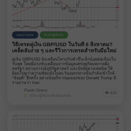
GBPJPY
EURGBP
EURJPY
NZDUSD
EURNZD
Silver
Gold
#USDX
แผนการเทรด
สำหรับผู้เริ่มต้น
นักวิเคราะห์:
วิธีเทรดคู่เงิน GBP/USD ในวันที่ 6 สิงหาคม?
เคล็ดลับง่าย ๆ และรีวิวการเทรดสำหรับมือใหม่
ไปที่รายชื่อนักวิเคราะห์
คู่เงิน GBP/USD ยังเคลื่อนไหวปรับตัวขึ้นเล็กน้อยต่อเนื่องใน
วันพุธ โดยมีแรงขับเคลื่อนจากข้อมูลเศรษฐกิจมหภาคฝั่ง
สหรัฐฯ สถานการณ์ภูมิรัฐศาสตร์ และปัจจัยทางเทคนิค ให้
ย้อนไปดูว่าความขัดแย้งในตะวันออกกลางนั้นกำลังเข้าใกล้
“ข้อยุติ” อีกครั้ง อย่างน้อยก็จากมุมมองของ Donald Trump มี
รายงานว่า Iran.
Paolo Greco
631
มีให้แก่ผู้ใช้แบบพรีเมียมเท่านั้น
Andreeva Natalia
Bailey Laurie
Bawulski