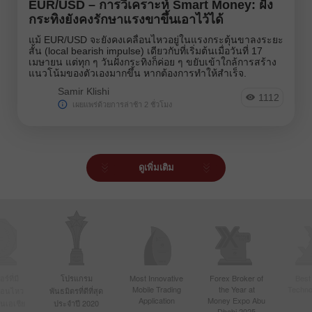
EUR/USD – การวิเคราะห์ Smart Money: ฝั่ง
กระทิงยังคงรักษาแรงขาขึ้นเอาไว้ได้
แม้ EUR/USD จะยังคงเคลื่อนไหวอยู่ในแรงกระตุ้นขาลงระยะ
สั้น (local bearish impulse) เดียวกับที่เริ่มต้นเมื่อวันที่ 17
เมษายน แต่ทุก ๆ วันฝั่งกระทิงก็ค่อย ๆ ขยับเข้าใกล้การสร้าง
แนวโน้มของตัวเองมากขึ้น หากต้องการทำให้สำเร็จ.
Samir Klishi
1112
เผยแพร่ด้วยการล่าช้า 2 ชั่วโมง
ดูเพิ่มเติม
์ที่มี
โปรแกรม
Most Innovative
Forex Broker of
Best
Mobile Trading
the Year at
Techno
ื่อนไหว
พันธมิตรที่ดีที่สุด
Application
Money Expo Abu
ในเอเชีย
ประจำปี 2020
Dhabi 2025