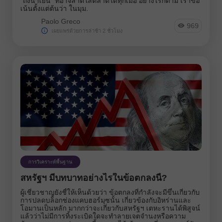
“ถังน้ำเย็น” ที่อาจสาดใส่ตลาดได้ทุกเมื่อ อย่างไรก็ตาม เราขอ
เน้นตั้งแต่ต้นว่า ในมุม.
Paolo Greco
969
เผยแพร่ด้วยการล่าช้า 2 ชั่วโมง
การวิเคราะห์พื้นฐาน
สหรัฐฯ มีบทบาทอย่างไรในข้อตกลงนี้?
ผู้เชี่ยวชาญยังชี้ให้เห็นด้วยว่า ข้อตกลงที่กำลังจะมีขึ้นเกี่ยวกับ
การปลดบล็อกช่องแคบฮอร์มุซนั้น เกี่ยวข้องกับอิหร่านและ
โอมานเป็นหลัก มากกว่าจะเกี่ยวกับสหรัฐฯ เตหะรานได้พิสูจน์
แล้วว่าไม่มีการทิ้งระเบิดใดจะทำลายเจตจำนงหรือความ