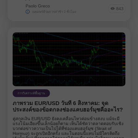
Paolo Greco
843
เผยแพร่ด้วยการล่าช้า 2 ชั่วโมง
การวิเคราะห์พื้นฐาน
ภาพรวม EUR/USD วันที่ 6 สิงหาคม: จุด
ประสงค์ของข้อตกลงช่องแคบฮอร์มุซคืออะไร?
คู่สกุลเงิน EUR/USD ยังคงเคลื่อนไหวค่อนข้างสงบ แม้จะมี
แรงโน้มเอียงขึ้นเล็กน้อยก็ตาม เห็นได้ชัดว่าตลาดตอบรับเชิง
บวกต่อข่าวความเป็นไปได้ที่ช่องแคบฮอร์มุซ (Strait of
Hormuz) จะถูกเปิดอีกครั้ง และในตอนนี้แทบไม่มีใครคิดถึง