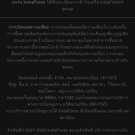
แบรน InstaForex
ได้ขึ้นทะเบียนการค้าในเครือ InstaFintech
group
การเปิดเผยความเสี่ยง:
การลงทุนทั้งหมดมีความเสี่ยงในระดับหนึ่ง
การซื้อขายผลิตภัณฑ์ทางการเงินอนุพันธ์มีความเสี่ยงสูงที่จะสูญเสีย
เงินอย่างรวดเร็วเนื่องจากเลเวอเรจ คุณไม่ควรทำการซื้อขาย
ตราสารเหล่านี้หากคุณไม่เข้าใจอย่างถ่องแท้ถึงลักษณะของธุรกรรม
ที่คุณกำลังทำอยู่และขอบเขตที่แท้จริงของความเสี่ยง การลงทุน
ประเภทนี้อาจเหมาะสมสำหรับนักลงทุนบางราย แต่ไม่เหมาะสำหรับ
ทุกคน
อินสแตนท์ เทรดดิ้ง จำกัด, หมายเลขทะเบียน 1811672
ที่อยู่: ชั้น 4, อาคารวอเตอร์ส เอดจ์, เมอริเดียน พลาซ่า, โร้ดทาวน์,
ทอร์โตลา, หมู่เกาะบริติชเวอร์จิน
หมายเลขใบอนุญาต SIBA/L/14/1082 ออกโดยคณะกรรมการบริการ
ทางการเงินหมู่เกาะบริติชเวอร์จิน (BVI FSC)
การบริการต่างๆได้อยู่ภายใต้ InstaForex ที่เป็นเครื่องหมายการค้าจด
ทะเบียน.
ลิขสิทธิ์© 2007-2026 InstaForex สงวนลิขสิทธิ์ บริการทางการเงิน