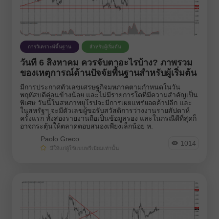
ตลาดหุ้น
ตัวชี้วัดอิชิโมกุ
บทวิจารณ์วิดีโอฟอเร็กซ์
การวิเคราะห์พื้นฐาน
สำหรับผู้เริ่มต้น
วันที่ 6 สิงหาคม ควรจับตาอะไรบ้าง? ภาพรวม
รีวิว
ของเหตุการณ์ด้านปัจจัยพื้นฐานสำหรับผู้เริ่มต้น
เงินดิจิทัล
มีการประกาศตัวเลขเศรษฐกิจมหภาคตามกำหนดในวัน
พฤหัสบดีค่อนข้างน้อย และไม่มีรายการใดที่มีความสำคัญเป็น
พิเศษ วันนี้ในสหภาพยุโรปจะมีการเผยแพร่ยอดค้าปลีก และ
เส้นแนวโน้ม
ในสหรัฐฯ จะมีตัวเลขผู้ขอรับสวัสดิการว่างงานรายสัปดาห์
ครั้งแรก ทั้งสองรายงานถือเป็นข้อมูลรอง และในกรณีดีที่สุดก็
แผนการเทรด
อาจกระตุ้นให้ตลาดตอบสนองเพียงเล็กน้อย ห.
Paolo Greco
1014
มีให้แก่ผู้ใช้แบบพรีเมียมเท่านั้น
ตราสาร:
EURUSD
GBPUSD
USDCHF
USDCAD
USDJPY
AUDUSD