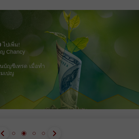
รนด์ของตัวเองได้มากขึ้น สิ่งที่
ต้องทำมีเพียงอย่างเดียวคือ
bearish imbalance
0
ไปเพิ่ม!
ญ Chancy
บัญชีเทรด เมื่อทำ
แคมเปญ