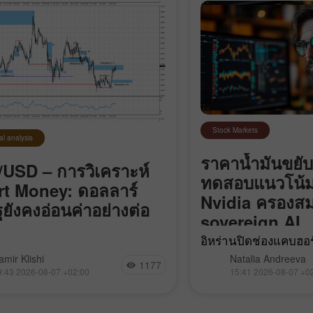
Stock Markets
al analysis
ราคาน้ำมันขยับ
USD – การวิเคราะห์
ทดสอบแนวโน้
t Money: ดอลลาร์
Nvidia ครองสม
ฐยังคงอ่อนค่าอย่างต่อ
sovereign AI
อิหร่านปิดช่องแคบฮอร์
 EUR/USD ยังคงเคลื่อนไหวอยู่ใน
“ศัตรู” ผ่าน, Bitcoin
amir Klishi
Natalia Andreeva
1177
ตุ้นขาลงในกรอบย่อย (local
ขาลง, Nvidia ควบคุ
9:43 2026-08-07 +02:00
15:41 2026-08-07 +0
impulse) ที่เริ่มต้นเมื่อวันที่ 17
sovereign AI และ Go
แต่ในแต่ละวันที่ผ่านไป ฝั่ง
เข้าซื้อกิจการ Mecha
็กำลังเข้าใกล้จุดที่จะสามารถ