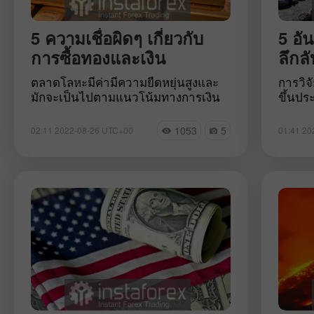
5 ความเชื่อผิดๆ เกี่ยวกับ
5 อั
การซื้อทองและเงิน
ลึกลั
ตลาดโลหะมีค่ามีความยืดหยุ่นสูงและ
การวิ
มักจะเป็นไปตามแนวโน้มทางการเงิน
ขึ้นปร
ปัจจุบัน อย่างไรก็ตามสมมติฐานเกี่ยว
ศักรา
กับความน่าเชื่อถือของทองคำในฐานะ
อยู่รอ
1053
5
02:11 2022-08-26 UTC+00
01:41 20
สินทรัพย์ปลอดภัยยังคงไม่เปลี่ยนแปลง
รู้จักเ
คำบอกเล่านี้เติมเต็มด้วยความมั่นใจ
ความลึ
ของนักลงทุนเกี่ยวกับคุณสมบัติของเงิน
คุณสาม
ที่คล้ายคลึงกัน โลหะทั้งสองประเภท
ตื่นตาต
สามารถเก็บรักษาเงินทุนไว้ได้นาน
ประวัติ
อย่างดีเยี่ยม อย่างไรก็ตามนักลงทุนมือ
ปริศน
ใหม่ต้องเผชิญกับความคิดเห็นที่ขัดแย้ง
กันอย่างมากมายเกี่ยวกับโลหะมีค่า ผู้
เชี่ยวชาญได้หักล้างตำนานที่เกี่ยวข้อง
กับการลงทุนทองคำและเงิน