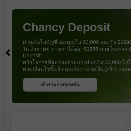
เดือนกันยายนหรือไม่ ตัวเลข Nonfarm
สร้างเท
Payrolls ปรับลดลงเป็นเดือนที่สี่ติดต่อกัน
พวกเขา
แต่คราวนี้ไม่ใช่แค่ต่ำมากเท่านั้น หาก
ทำให้ 
ยังติดลบด้วย หมายความว่าจำนวน
Chancy Deposit
ตำแหน่งงานในเศรษฐกิจสหรัฐไม่ได้แค่
เติบโตช้ามากอีกต่อไป แต่กำลังหดตัว
ฝากเงินในบัญชีของคุณใน $3,000 และรับ
$100
ใน สิงหาคม ทางเราได้ออก
$1000
ภายในแคมเป
Deposit !
คว้าโอกาสที่จะชนะด้วยการฝากเงิน $3,000 ไปใน
ตามเงื่อนไขนี้แล้ว คุณก็จะกลายเป็นผู้เข้าร่วม
รับโบนัส
เข้าร่วมการแข่งขัน
เข้าร่วมการแข่งขัน
เข้าร่วมการแข่งขัน