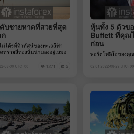
นดับชายหาดที่สวยที่สุด
หุ้นทั้ง 5 ตั
ลก
Buffett ที่คุณ
ก่อน
ม่ได้รที่ทิวทัศน์ของทะเลสีฟ้า
ทรายสีทองนั้นน่ามองอยู่เสมอ
พอร์ตโฟลิโอของคุณ 
ิวทัศน์ทะเลที่จะทำให้ประหลาดใจ
เป็นหุ้นที่เป็นมาต
วามงาม ไม่นานมากนี้ Cult
จำนวนมาก เทรดเดอร
1271
5
22-08-30 UTC+00
02:01 2022-08-29 UTC+00
 เว็บบริการของอังกฤษได้ให้
ติดตามตำนานแห่ง W
ชายหาดที่งดงามที่สุดในโลก
ซื้อและขายอะไรบ้าง 
การพิจารณาเป็นหลักจาก
ทำได้ง่ายเพราะนัก
มของ Google และโพสต์บน
ใหญ่รายงานทรัพย์
ram ผู้ชนะคือชายหาดที่ผู้ใช้
กรรมการกำกับหลักท
ร์เน็ตมักใช้คำว่า "สวย" มาร่วม
ตลาดหลักทรัพย์แห่ง
ตามชายหาดทั้ง 5 อันดับแรกไป
(SEC) ทุกไตรมาส อ
ัน
Berkshire Hathawa
Buffett ยังไม่ได้แส
ออกมาใน 13F มาร่