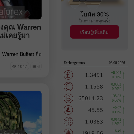
โบนัส 30%
ในการฝากทุกครั้ง
วของคุณ Warren
เรียนรู้เพิ่มเติม
ไม่เคยรู้มา
Warren Buffett ถือ
รฐานสำหรับนักลงทุน
์จากทั่วโลกมัก
1047
6
all Street ว่าเขา
โดยถือเป็นเรื่องที่
ลงทุนสถาบันราย
สินต่อสำนักงานคณะ
รัพย์และ
สหรัฐอเมริกา
ย่างไรก็ตามบริษัท
y ที่นำโดย Warren
ดงหน้าไพ่ทั้งหมด
วมกันติดตาม