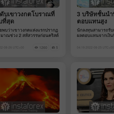
รายการหุ้นที่เป็นเ
โดยคุณ Warren Buffet
ในฉายา «เทพพยาก
นดับเขาวงกตโบราณที่
3 บริษัทชั้นนำท
ในวันนี้
บที่สุด
ตอบแทนสูง
จัยพบว่าเขาวงกตแห่งแรกปรากฏ
นักลงทุนสามารถรับเง
ะมาณช่วง 2 สหัสวรรษก่อนคริสต์
ผลตอบแทนจากเงินปั
ช โครงสร้างโบราณบางแห่งยังคง
ในช่วงตลาดหุ้นทั่
ดมาจนถึงทุกวันนี้แต่ไม่ค่อยมีใคร
ผู้เชี่ยวชาญระบุว่าห
1260
5
22-08-26 UTC+00
04:19 2022-08-25 UTC+00
กี่ยวกับอดีตเขาวงกตเหล่านี้ ดังนั้น
กล่าวช่วยให้ผู้เล่น
กลับตรงนี้จึงทำให้ดูน่าสนใจ
นั้นเงินปันผลจะทำใ
ารถเรียนรู้การก่อสร้างอันน่าน่า
มั่นคงเพื่อไปรองรับ
ื่นใจที่สุด 5 อันดับแรกซึ่งมี
ดำเนินงานตามสภาพ
ที่บ่งบอกถึงความลึกลับที่ยังเป็น
เงินเฟ้อไม่แน่นอน ดอ
า
ความไม่แน่นอนปัจจ