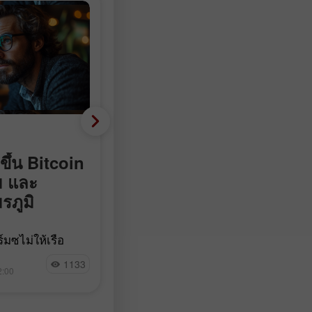
Fundamental analysis
ขึ้น Bitcoin
ติดลบ 23,000 แทนที่จะบ
ม และ
90,000: ตลาดแรงงานสหร
รภูมิ
พลิกติดลบอย่างไม่คาดคิด
จำนวน Nonfarm payrolls ในสหรัฐฯ
มุซไม่ให้เรือ
ลดลง 23,000 ตำแหน่งในเดือน
 แตะเส้นแนวโน้ม
Jakub Novak
กรกฎาคม ในขณะที่นักเศรษฐศาสตร์
1133
10
ม 92% ของ
2:00
15:17 2026-08-07 +02:00
คาดการณ์ว่าจะเพิ่มขึ้นในช่วง 83,00
ogle กำลังเจรจา
97,500 ตำแหน่ง ตามข้อมูลจาก Bur
nize
of Labor Statistics