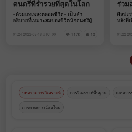
ดนตรีที่ร่ำรวยที่สุดในโลก
ร่วมส
«ด้วยบทเพลงตลอดชีวิต» เป็นคำ
ศิลปะร
อธิบายที่เหมาะสมของชีวิตนักดนตรีผู้
หลังที
มั่งคั่ง มาร่อวมกันติดตามการจัดอันดับ
เนื่อง
10 นักดนตรีที่ร่ำรวยที่สุดในโลกในวันนี้
แบบทาง
1170
10
01:24 2022-08-18 UTC+00
01:22 20
ไปด้วยกัน
งานศิ
จำเป็น
พิเศษ น
อาคารท
ทางศิล
ศิลปะ
โครงสร้
สัมผัส
อาคารเ
บทความการวิเคราะห์
การวิเคราะห์พื้นฐาน
แผนการซ
สมัยส
กัน
การคาดการณ์สดใหม่