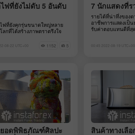
ไฟที่ยังไม่ดับ 5 อันดับ
7 นักแสดงที่ร
รายได้ที่น่าทึ่งขอ
อาชีพการแสดงเป็นหน
าไฟที่ยังคุกรุ่นขนาดใหญ่หลาย
รับค่าตอบแทนดีที่ส
โลกที่ได้สร้างภาพตราตรึงใจ
ก็ตามไม่ใช่นักแสดงท
ม่รู้ลืม โดยรวมแล้วมีภูเขาไฟ
คนที่จะสามารถทำรา
ูกบนโลก มี 540 ลูกที่ยังคงไม่
1152
5
22-08-22 UTC+00
00:45 2022-08-19 UTC+00
ทางอาชีพของตน มาร
 ภูเขาไฟเหล่านี้ตั้งอยู่ในเขต
อันดับนักแสดงที่ป
นแห่งไฟซึ่งทอดยาวไปตาม
ที่สุดในปัจจุบันนั้
งแปซิฟิก ผู้เชี่ยวชาญเสนอรายชื่อ
นี้เรายังจะบอกคุณว
ี่ยังคุกรุ่นอยู่ 5 แห่งที่ถือว่ามี
มาได้อย่างไรอีกด้ว
นตรายแต่กลับสร้างตราตรึงใจ
เปิดบัญชีสาธิต
เปิดบัญชีจริง
ดยอดพิพิธภัณฑ์ศิลปะ
สินค้าทางเลื
เปิด
เปิด