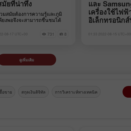
มัยที่น่าทึ่ง
และ Samsung
เครื่องใช้ไฟฟ
่วมสมัยต้องการความรู้และภูมิ
อิเล็กทรอนิกส์
่เพียงพอจึงจะสามารถชื่นชมได้
จากศิลปะร่วมสมัยมักท้าทายรูป
แบรนด์ตะวันต
บริษัทต่างชาติหลาย
ศิลปะดั่งเดิมที่มีการยอมรับ
731
8
22-08-17 UTC+00
รัสเซีย
01:33 2022-08-15 UTC+00
ออกจากตลาดรัสเซียหล
ลปะหลายชิ้นเปราะบางมากและ
การทางทหารตามคำส
ต้องมีการบำรุงรักษาด้วยสภาวะ
ผลกระทบที่เจ็บปวดท
ี่คือเหตุผลที่สถาปนิกได้สร้าง
รัสเซียคือการผลัดพ
ี่ไม่เหมือนใครเพื่อจัดแสดงวัตถุ
ดูเพิ่มเติม
ครัวเรือนและอุปกรณ์อ
ปะที่แปลกตาเหล่านี้ พิพิธภัณฑ์
โปรด อย่างไรก็ตามส
ร่วมสมัยมีการออกแบบทาง
ศรัทธาก็ไม่เคยสูญเ
างที่น่าตื่นตาตื่นใจ ผู้คนจะ
Bosch ของเยอรมัน
ถึงอารมณ์อันหลากเมื่อมองดู
และ LG จากเกาหลีใ
หล่านี้ มาดูแกลเลอรีศิลปะร่วม
Electrolux จากสวีเ
ื้อขาย
สกุลเงินดิจิทัล
การวิเคราะห์ทางเทคนิค
ุดแหวกแนว 8 อันดับแรกไปพร้อม
จากอเมริกาได้ถูกแท
ใหม่จากประเทศที่เ
การจัดอันดับขนาดย
อันมีมูลค่าที่สุดขอ