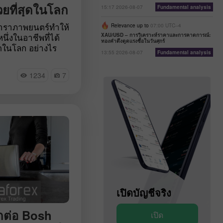
วยที่สุดในโลก
15:17 2026-08-07
Fundamental analysis
งดาราภาพยนตร์ทำให้
Relevance up to
07:00 UTC--4
ึ่งในอาชีพที่ได้
XAU/USD – การวิเคราะห์ราคาและการคาดการณ์:
ทองคำดึงดูดแรงซื้อในวันศุกร์
ุดในโลก อย่างไร
13:55 2026-08-07
Fundamental analysis
ี่ติดอันดับต้นๆ ทุก
ยได้สูงจากเส้น
1234
7
่วมกันดูการจัด
ระสบความสำเร็จมาก
นจะมีใครบ้าง นอกจาก
่าพวกเขาได้ทำเงิน
ย
เปิดบัญชีสาธิต
เปิดบัญชีจริง
อกต่อ Bosh
เปิด
เปิด