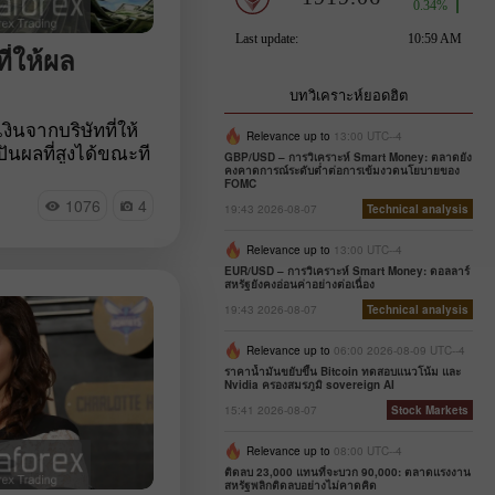
จ้าของทางเทคนิค
t หรือที่รู้จักกัน
รณ์แห่งโอมาฮา»
ี่ให้ผล
บทวิเคราะห์ยอดฮิต
ินจากบริษัทที่ให้
Relevance up to
13:00 UTC--4
นผลที่สูงได้ขณะที
GBP/USD – การวิเคราะห์ Smart Money: ตลาดยัง
วโลกตกต่ำอย่างมาก
คงคาดการณ์ระดับต่ำต่อการเข้มงวดนโยบายของ
FOMC
ุ้นของบริษัทดัง
1076
4
19:43 2026-08-07
Technical analysis
ในตลาดอยู่รอดได้ ดัง
ห้กระแสเงินสด
Relevance up to
13:00 UTC--4
ค่าใช้จ่ายในการ
EUR/USD – การวิเคราะห์ Smart Money: ดอลลาร์
สหรัฐยังคงอ่อนค่าอย่างต่อเนื่อง
แวดล้อมที่อัตรา
กเบี้ยที่สูงขึ้นและ
19:43 2026-08-07
Technical analysis
ุบัน
Relevance up to
06:00 2026-08-09 UTC--4
ราคาน้ำมันขยับขึ้น Bitcoin ทดสอบแนวโน้ม และ
Nvidia ครองสมรภูมิ sovereign AI
15:41 2026-08-07
Stock Markets
Relevance up to
08:00 UTC--4
ติดลบ 23,000 แทนที่จะบวก 90,000: ตลาดแรงงาน
สหรัฐพลิกติดลบอย่างไม่คาดคิด