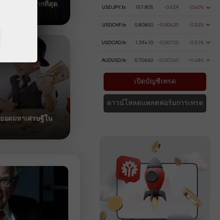
การคุ้มครองมากที่สุด
USDJPY.fx
157.805
-0.629
-0.40%
USDCHF.fx
0.80800
-0.00420
-0.52%
USDCAD.fx
1.39410
-0.00720
-0.51%
สินค้าทางเลือกต่อ Bosh และ 
AUDUSD.fx
0.70660
+0.00340
+0.48%
แบรนด์เครื่องใช้ไฟฟ้าและอิเล็กท
ึ่ง
แทนที่แบรนด์ตะวันตกที่ออกจากร
เปิดบัญชีเทรด
01:33 2022-08-15 UTC+3
ดาวน์โหลดแพลตฟอร์มการเทรด
8
่อยอดมหาเศรษฐีใน