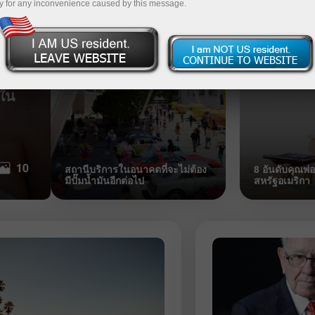
เรื่องอื้อฉาวและประเด็นปัญหาของ
บุคคลที่ได้รับ
y for any inconvenience caused by this message.
นาย Boris Johnson
ของรัฐ
ดใน
8 สุดยอดพิพิธภัณฑ์ศิลปะร่วมสมัยที่น่าท
01:22 2022-08-17 UTC+3
10
สถานีบริการในอนาคตที่จะไม่ต้อง
8 อันดับคุณพ
มีปั๊มน้ำมันอีกต่อไป
สหรัฐอเมริกา