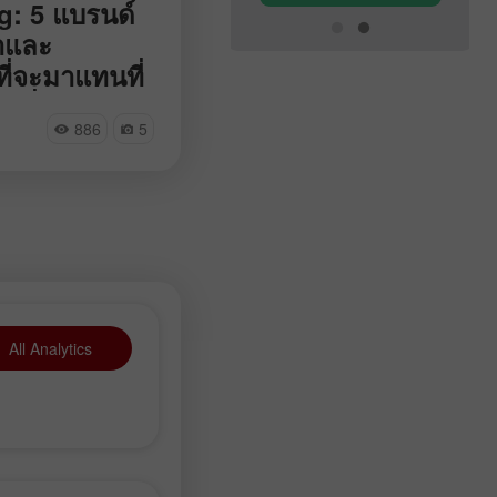
: 5 แบรนด์
้าและ
ที่จะมาแทนที่
กที่ออกจาก
สิบแห่งได้ถอนตัว
886
5
ังจากที่มีปฏิบัติ
ั่งพิเศษในยูเครน
ี่สุดสำหรับชาว
รากจากเครื่องใช้ใน
ิเล็กทรอนิกส์ยี่ห้อ
ถานที่ที่มีความ
ปล่า เพราะแบรนด์
, แบรนด์ Samsung
ต้, แบรนด์
ดน , แบรนด์ Apple
All Analytics
นที่ด้วยแบรนด์
ป็นมิตร ขอนำเสนอ
่อมถึงแบรนด์สินค้า
งพวกเขากัน