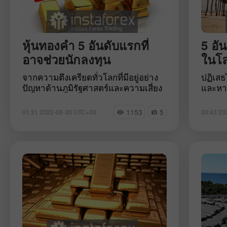
หุ้นทองคำ 5 อันดับแรกที่
5 อั
อาจช่วยนักลงทุน
ในโ
จากความตึงเครียดทั่วโลกที่มีอยู่อย่าง
ปฏิเสธไ
ปัญหาด้านภูมิรัฐศาสตร์และความเสี่ยง
และหาด
ที่จะเกิดภาวะถดถอยที่สูงจึงทำให้ทองคำ
แต่มีท
ยังคงเป็นสินทรัพย์ปลอดภัยที่ได้รับการ
ไปกับค
1153
5
01:31 2022-08-30 UTC+00
00:43 20
พิสูจน์แล้วเมื่อเวลาผ่านไป นักลงทุนยัง
Beauty
คงซื้อทองคำเพื่อพยายามประหยัดเงิน
คะแนน
และคาดว่าจะได้รับผลกำไรในอนาคต
โดยมี
อันใกล้นี้ ผู้เชี่ยวชาญได้คัดเลือกบริษัท
บทควา
ขุดทอง 5 อันดับแรกที่หุ้นมีแนวโน้มพุ่ง
Instag
สูงขึ้น
อินเทอ
กันติด
พร้อมก