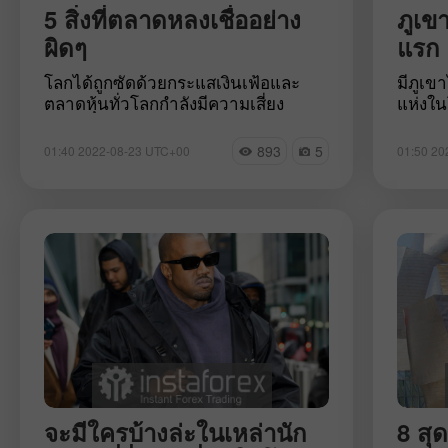
5 สิ่งที่ตลาดหลงเชื่ออย่าง
ภูเขา
ผิดๆ
แรก
โลกได้ถูกซัดด้วยกระแสเงินเฟ้อและ
มีภูเข
ตลาดหุ้นทั่วโลกกำลังมีความเสี่ยง
แห่งใน
ธนาคารกลางกำลังใช้มาตรการทั้งหมด
อย่างไ
เพื่อต่อสู้กับเงินเฟ้อแต่ความสำเร็จของ
1,500 ล
893
5
01:40 2022-08-23 UTC+00
01:50 20
การดำเนินการของหน่วยงานด้านการ
มอดดับ
เงินเกิดขึ้นน้อยมาก ผู้เชี่ยวชาญกล่าว
วงแหว
ว่าเศรษฐกิจที่มีการเติบโตร้อนแรงเกิน
ชายฝั่
ไปจะทำให้เงินเฟ้อพุ่งสูงขึ้นและตลาด
ภูเขาไฟท
แรงงานที่ "ร้อนแรง" ก็กระตุ้นให้ค่าแรง
ความอั
เพิ่มขึ้น จากแนวโน้มนี้เองเฟดจึงกำลัง
ได้
ปรับขึ้นอัตราดอกเบี้ยเพื่อทำให้
สถานการณ์เย็นลง อย่างไรก็ตามผู้เข้า
ร่วมตลาดมักประเมินสถานการณ์พลาด
โดยผู้เชี่ยวชาญมองว่ามีอยู่ 5 ปัจจัยที่
ตลาดหลงเชื่ออย่างไม่มีเหตุผลดังนั้นมา
ร่วมกันติดตามไปพร้อมกัน
จะมีใครบ้างล่ะในเหล่านัก
8 สุ