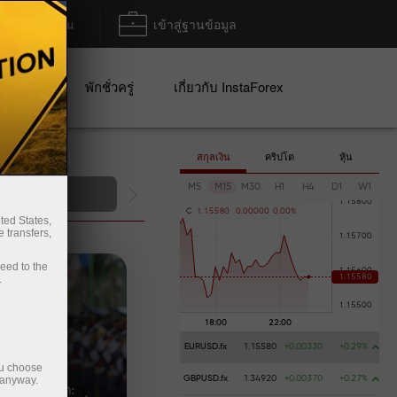
ฝาก/ถอน
เข้าสู่ฐานข้อมูล
ปญ
พักชั่วครู่
เกี่ยวกับ InstaForex
สกุลเงิน
คริปโต
หุ้น
M5
M15
M30
H1
H4
D1
W1
การฝากเงิน
C
1
.
1
5
5
8
0
0
.
0
0
0
0
0
0
.
0
0
%
ted States,
 transfers,
ceed to the
.
EURUSD.fx
1.15580
+0.00330
+0.29%
ou choose
 anyway.
GBPUSD.fx
1.34920
+0.00370
+0.27%
้มครองดีที่สุด: