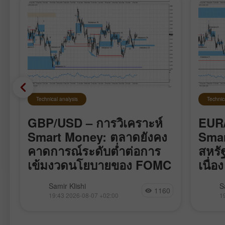
Technical analysis
Technic
GBP/USD – การวิเคราะห์
EUR/
Smart Money: ตลาดยังคง
Smar
คาดการณ์ระดับต่ำต่อการ
สหรั
เข้มงวดนโยบายของ FOMC
เนื่อง
คู่เงิน GBP/USD เคลื่อนไหวค่อนข้าง
คู่เงิน
Samir Klishi
S
1160
ร
สงบตลอดสัปดาห์นี้ เหมือนกำลังรอ
แรงกระ
19:43 2026-08-07 +02:00
1
รายงานสำคัญที่สุดซึ่งออกมาในวันนี้
bearish 
รายงานชุดนี้แทบจะปิดฉากการถกเถียง
เมษายน 
เรื่องที่ว่า FOMC จะขึ้นอัตราดอกเบี้ยใน
กระทิงก