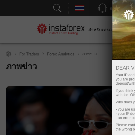
สนับสนุน
สำหรับเทรดเดอร์
สำหร
ภาพข่าว
For Traders
Forex Analytics
ภาพข่าว
เปิดบัญชีซื้อขาย
DEAR V
Your IP addr
you are proh
deposit/with
If you thin
website. Ot
Why does yo
- you are u
- your IP d
- an error 
Please conf
the wrong o