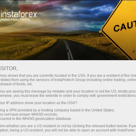
เปิดบัญชีเทรดทันที
แพลตฟอร์มการเทรด
ับผู้เริ่มต้นใหม่
สำหรับนักลงทุน
สำหรับหุ้นส่วน
แคมเ
เปิดบัญชีเดโม่
ISITOR,
ess shows that you are currently located in the USA. If you are a resident of the Uni
ibited from using the services of InstaFintech Group including online trading, online
drawal of funds, etc.
k you are seeing this message by mistake and your location is not the US, kindly pro
herwise, you must leave the website in order to comply with government restrictions
ur IP address show your location as the USA?
sing a VPN provided by a hosting company based in the United States;
oes not have proper WHOIS records;
occurred in the WHOIS geolocation database.
irm whether you are a US resident or not by clicking the relevant button below. If y
ption, being a US resident, you will not be able to open an account with InstaForex
ใครได้รับการคุ