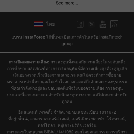
See more...
ไทย
แบรน InstaForex
ได้ขึ้นทะเบียนการค้าในเครือ InstaFintech
group
การเปิดเผยความเสี่ยง:
การลงทุนทั้งหมดมีความเสี่ยงในระดับหนึ่ง
การซื้อขายผลิตภัณฑ์ทางการเงินอนุพันธ์มีความเสี่ยงสูงที่จะสูญเสีย
เงินอย่างรวดเร็วเนื่องจากเลเวอเรจ คุณไม่ควรทำการซื้อขาย
ตราสารเหล่านี้หากคุณไม่เข้าใจอย่างถ่องแท้ถึงลักษณะของธุรกรรม
ที่คุณกำลังทำอยู่และขอบเขตที่แท้จริงของความเสี่ยง การลงทุน
ประเภทนี้อาจเหมาะสมสำหรับนักลงทุนบางราย แต่ไม่เหมาะสำหรับ
ทุกคน
อินสแตนท์ เทรดดิ้ง จำกัด, หมายเลขทะเบียน 1811672
ที่อยู่: ชั้น 4, อาคารวอเตอร์ส เอดจ์, เมอริเดียน พลาซ่า, โร้ดทาวน์,
ทอร์โตลา, หมู่เกาะบริติชเวอร์จิน
หมายเลขใบอนุญาต SIBA/L/14/1082 ออกโดยคณะกรรมการบริการ