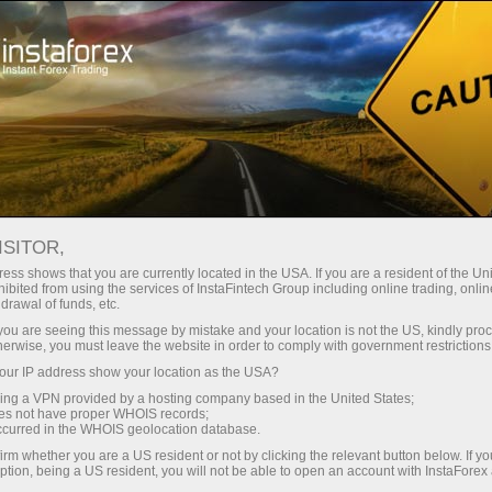
พักชั่วครู่
พบพวกเราได้ในโซเชียลเน็ตเวิร์ก
บล็อกของทางบริษัท
ISITOR,
ess shows that you are currently located in the USA. If you are a resident of the Uni
ibited from using the services of InstaFintech Group including online trading, online
drawal of funds, etc.
k you are seeing this message by mistake and your location is not the US, kindly pro
เปิดบัญชีซื้อขาย
herwise, you must leave the website in order to comply with government restrictions
ur IP address show your location as the USA?
เปิดบัญชีเดโม่
sing a VPN provided by a hosting company based in the United States;
oes not have proper WHOIS records;
occurred in the WHOIS geolocation database.
irm whether you are a US resident or not by clicking the relevant button below. If y
ption, being a US resident, you will not be able to open an account with InstaForex