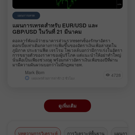
แผนการเทรด
แผนการเทรดสำหรับ EUR/USD และ
GBP/USD ในวันที่ 21 มีนาคม
ดอลลาร์พังแม้ว่าธนาคารส่วนรวreserve็องรักษาอัตรา
ดอกเบี้ยเท่าเดิมกลางการเพิ่มขึ้นของอัตราเงินเฟ้อล่าสุดใน
ภูมิภาค ประธานฟีด เจรโรม โพเวลล์บอกว่ามีการเร่งในอัตรา
การขยายตัวของราคาของผู้บริโภค แต่แนะนำให้อย่าทำใหญ่
นั่นคือเป็นเพียงช่วงฤดู พร้อมกล่าวอัตราเงินเฟ้อของปีที่ผ่าน
มามีความผันผวนบอกว่าไม่มีกฎหมายท.
Mark Bom
4728
เผยแพร่ด้วยการล่าช้า 2 ชั่วโมง
ดูเพิ่มเติม
บทความการวิเคราะห์
การวิเคราะห์พื้นฐาน
แผนการซื้