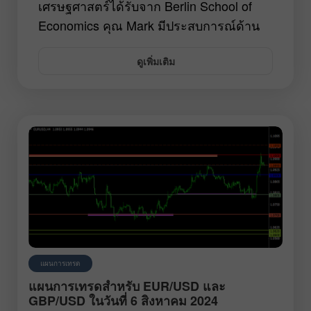
เศรษฐศาสตร์ได้รับจาก Berlin School of
Economics คุณ Mark มีประสบการณ์ด้าน
การธนาคารมากกว่า 10 ปีและการทำงาน
ดูเพิ่มเติม
ด้านกฎหมายประมาณสองสามปี เขายังเป็น
นักเทรดฟอเร็กซ์ที่มีการเคลื่อนไหวมาตลอด
6 ปีที่ผ่านมา คุณ Mark Bom รับบทบาทเป็น
นักวิเคราะห์ที่ InstaForex ในปี 2019 กลยุทธ์
การซื้อขายที่มีประสิทธิภาพสำหรับ
EUR/USD และ GBP/USD นั้นขึ้นอยู่กับ
ปัจจัยพื้นฐาน คุณ Mark นำเสนอการ
วิเคราะห์เชิงลึกของเหตุการณ์ที่อาจส่งผลต่อ
เส้นทางของราคาตลาดให้อ่านง่ายใน
บทความของเขา
แผนการเทรด
แผนการเทรดสำหรับ EUR/USD และ
GBP/USD ในวันที่ 6 สิงหาคม 2024