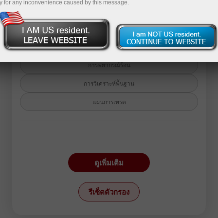
y for any inconvenience caused by this message.
กลับสู่บทความวิเคราะห์
การพยากรณ์ร้อน
การวิเคราะห์พื้นฐาน
แผนการเทรด
ตราสาร:
EURUSD
GBPUSD
ดูเพิ่มเติม
USDCHF
USDCAD
USDJPY
AUDUSD
รีเซ็ตตัวกรอง
GBPJPY
EURGBP
EURJPY
NZDUSD