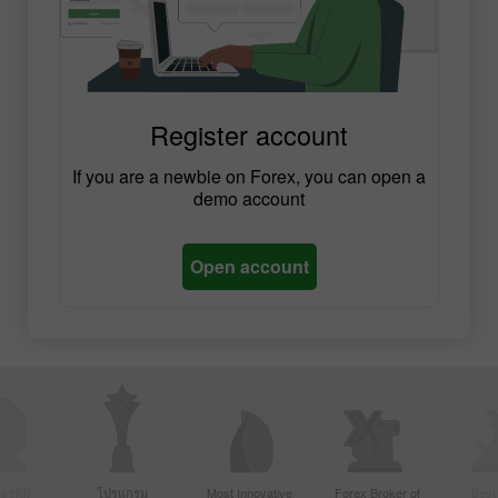
Register account
If you are a newbie on Forex, you can open a
demo account
Open account
์ที่มี
โปรแกรม
Most Innovative
Forex Broker of
Best