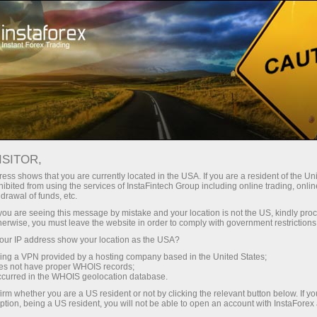
สำหรับเทรดเดอร์
การวิเคราะห์ฟอเร็กซ์
บทวิจารณ์เชิงวิเคราะห์
นักวิเคราะห์
Mark Bom
ISITOR,
บทความวิเคราะห์ฟอเร็กซ์
ess shows that you are currently located in the USA. If you are a resident of the Uni
ibited from using the services of InstaFintech Group including online trading, online
drawal of funds, etc.
k you are seeing this message by mistake and your location is not the US, kindly pro
herwise, you must leave the website in order to comply with government restrictions
เปิดบัญชีซื้อขาย
ur IP address show your location as the USA?
sing a VPN provided by a hosting company based in the United States;
oes not have proper WHOIS records;
เปิดบัญชีเดโม่
occurred in the WHOIS geolocation database.
irm whether you are a US resident or not by clicking the relevant button below. If y
ption, being a US resident, you will not be able to open an account with InstaForex