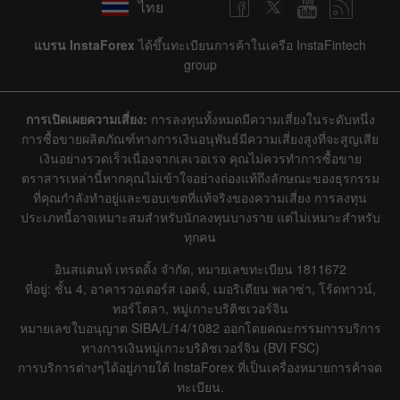
ไทย
แบรน InstaForex
ได้ขึ้นทะเบียนการค้าในเครือ InstaFintech
group
การเปิดเผยความเสี่ยง:
การลงทุนทั้งหมดมีความเสี่ยงในระดับหนึ่ง
การซื้อขายผลิตภัณฑ์ทางการเงินอนุพันธ์มีความเสี่ยงสูงที่จะสูญเสีย
เงินอย่างรวดเร็วเนื่องจากเลเวอเรจ คุณไม่ควรทำการซื้อขาย
ตราสารเหล่านี้หากคุณไม่เข้าใจอย่างถ่องแท้ถึงลักษณะของธุรกรรม
ที่คุณกำลังทำอยู่และขอบเขตที่แท้จริงของความเสี่ยง การลงทุน
ประเภทนี้อาจเหมาะสมสำหรับนักลงทุนบางราย แต่ไม่เหมาะสำหรับ
ทุกคน
อินสแตนท์ เทรดดิ้ง จำกัด, หมายเลขทะเบียน 1811672
ที่อยู่: ชั้น 4, อาคารวอเตอร์ส เอดจ์, เมอริเดียน พลาซ่า, โร้ดทาวน์,
ทอร์โตลา, หมู่เกาะบริติชเวอร์จิน
หมายเลขใบอนุญาต SIBA/L/14/1082 ออกโดยคณะกรรมการบริการ
ทางการเงินหมู่เกาะบริติชเวอร์จิน (BVI FSC)
การบริการต่างๆได้อยู่ภายใต้ InstaForex ที่เป็นเครื่องหมายการค้าจด
ทะเบียน.