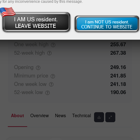
y for any inconvenience caused by this message.
100%
Traders' feedback
0%
Closing
246.06
Maximum
price
246.66
One week
high
255.67
52-week
high
267.38
Opening
249.16
Minimum
price
241.85
One week
low
241.18
52-week
low
190.06
About
Overview
News
Technical