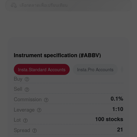
เลือกตลาดเพื่อเปรียบเทียบ
Instrument specification (#ABBV)
Insta.Standard Accounts
Insta.Pro Accounts
Insta
Buy
Sell
0.1%
Commission
1:10
Leverage
100 stocks
Lot
21
Spread