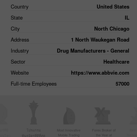
Country
United States
State
IL
City
North Chicago
Address
1 North Waukegan Road
Industry
Drug Manufacturers - General
Sector
Healthcare
Website
https://www.abbvie.com
Full-time Employees
57000
์ที่มี
โปรแกรม
Most Innovative
Forex Broker of
Best
Mobile Trading
the Year at
Techno
ื่อนไหว
พันธมิตรที่ดีที่สุด