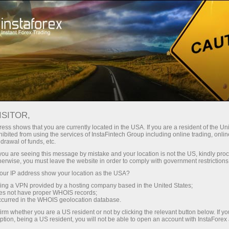
สำหรับเทรดเดอร์
เงื่อนไขการซื้อขาย
ตราสารการซื้อขาย
#ABBV
ISITOR,
ess shows that you are currently located in the USA. If you are a resident of the Uni
ibited from using the services of InstaFintech Group including online trading, online
ABBV
drawal of funds, etc.
k you are seeing this message by mistake and your location is not the US, kindly pro
herwise, you must leave the website in order to comply with government restrictions
245.92
(
%)
07 Aug 2026 19:59
ur IP address show your location as the USA?
sing a VPN provided by a hosting company based in the United States;
oes not have proper WHOIS records;
Buy
Sell
occurred in the WHOIS geolocation database.
irm whether you are a US resident or not by clicking the relevant button below. If y
245.92
245.71
ption, being a US resident, you will not be able to open an account with InstaForex