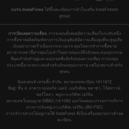
แบรน InstaForex
ได้ขึ้นทะเบียนการค้าในเครือ InstaFintech
group
การเปิดเผยความเสี่ยง:
การลงทุนทั้งหมดมีความเสี่ยงในระดับหนึ่ง
การซื้อขายผลิตภัณฑ์ทางการเงินอนุพันธ์มีความเสี่ยงสูงที่จะสูญเสีย
เงินอย่างรวดเร็วเนื่องจากเลเวอเรจ คุณไม่ควรทำการซื้อขาย
ตราสารเหล่านี้หากคุณไม่เข้าใจอย่างถ่องแท้ถึงลักษณะของธุรกรรม
ที่คุณกำลังทำอยู่และขอบเขตที่แท้จริงของความเสี่ยง การลงทุน
ประเภทนี้อาจเหมาะสมสำหรับนักลงทุนบางราย แต่ไม่เหมาะสำหรับ
ทุกคน
อินสแตนท์ เทรดดิ้ง จำกัด, หมายเลขทะเบียน 1811672
ที่อยู่: ชั้น 4, อาคารวอเตอร์ส เอดจ์, เมอริเดียน พลาซ่า, โร้ดทาวน์,
ทอร์โตลา, หมู่เกาะบริติชเวอร์จิน
หมายเลขใบอนุญาต SIBA/L/14/1082 ออกโดยคณะกรรมการบริการ
ทางการเงินหมู่เกาะบริติชเวอร์จิน (BVI FSC)
การบริการต่างๆได้อยู่ภายใต้ InstaForex ที่เป็นเครื่องหมายการค้าจด
ทะเบียน.