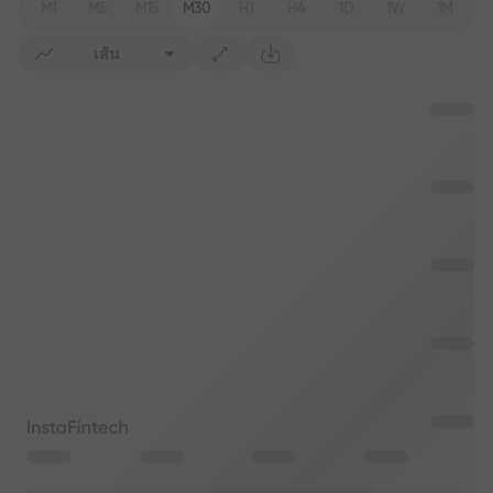
M1
M5
M15
M30
H1
H4
1D
1W
1M
เส้น