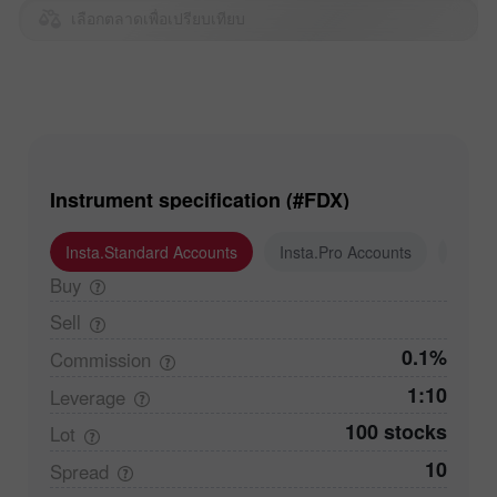
เลือกตลาดเพื่อเปรียบเทียบ
Instrument specification (#FDX)
Insta.Standard Accounts
Insta.Pro Accounts
Insta
Buy
Sell
0.1%
Commission
1:10
Leverage
100 stocks
Lot
10
Spread