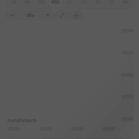
M1
M5
M15
M30
H1
H4
1D
1W
1M
เส้น