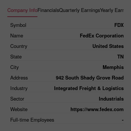
Company Info
Financials
Quarterly Earnings
Yearly Earnin
Symbol
FDX
Name
FedEx Corporation
Country
United States
State
TN
City
Memphis
Address
942 South Shady Grove Road
Industry
Integrated Freight & Logistics
Sector
Industrials
Website
https://www.fedex.com
Full-time Employees
-