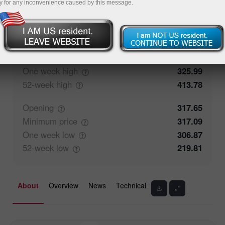
y for any inconvenience caused by this message.
100%
Traders' feedback
0%
Closing
318.35
Maximum
price
325.99
One week
high
325.99
52-week
high
413.78
Opening
317.65
Minimum
price
317.09
One week
low
306.87
52-week
low
219.81
About
Overview
News
Technical