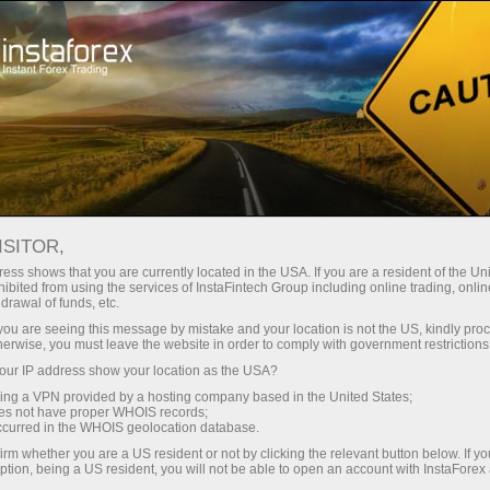
สำหรับเทรดเดอร์
เงื่อนไขการซื้อขาย
ตราสารการซื้อขาย
#FDX
ISITOR,
ess shows that you are currently located in the USA. If you are a resident of the Uni
ibited from using the services of InstaFintech Group including online trading, online
FDX
drawal of funds, etc.
k you are seeing this message by mistake and your location is not the US, kindly pro
herwise, you must leave the website in order to comply with government restrictions
325.63
(
%)
10 Aug 2026 19:20
ur IP address show your location as the USA?
sing a VPN provided by a hosting company based in the United States;
oes not have proper WHOIS records;
Buy
Sell
occurred in the WHOIS geolocation database.
irm whether you are a US resident or not by clicking the relevant button below. If y
325.63
325.53
ption, being a US resident, you will not be able to open an account with InstaForex