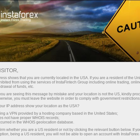
ISITOR,
ess shows that you are currently located in the USA. If you are a resident of the Uni
์ที่มี
โปรแกรม
Most Innovative
Forex Broker of
Best
ibited from using the services of InstaFintech Group including online trading, online
Mobile Trading
the Year at
Techno
ื่อนไหว
พันธมิตรที่ดีที่สุด
drawal of funds, etc.
Application
Money Expo Abu
ในเอเชีย
ประจำปี 2020
Dhabi 2025
k you are seeing this message by mistake and your location is not the US, kindly pro
 2020
herwise, you must leave the website in order to comply with government restrictions
ur IP address show your location as the USA?
sing a VPN provided by a hosting company based in the United States;
oes not have proper WHOIS records;
occurred in the WHOIS geolocation database.
irm whether you are a US resident or not by clicking the relevant button below. If y
ption, being a US resident, you will not be able to open an account with InstaForex