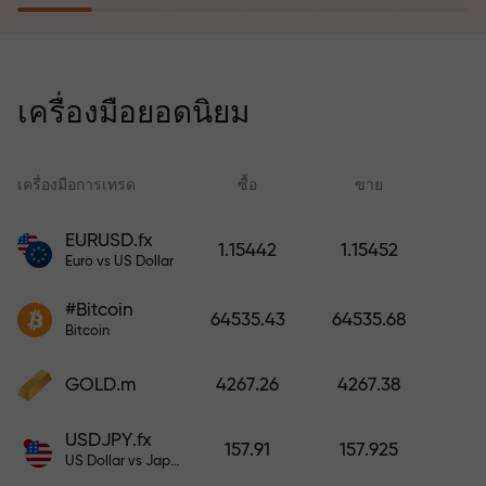
โปรแกรมประกันความเสี่ยงจะชดเชย
การขาดทุนและรับประกันกำไรเพิ่ม
เครื่องมือยอดนิยม
สามเท่าภายใน 6 เดือน เทรดอย่าง
มั่นใจ — เงินทุนของคุณได้รับการ
ปกป้อง!
เครื่องมือการเทรด
ซื้อ
ขาย
สเ
EURUSD.fx
1.15442
1.15452
Euro vs US Dollar
ฝากเงินและรับโบนัสมากกว่ายอด
ฝาก 1,000 เท่า X1000 ไม่ใช่การพิมพ์
#Bitcoin
64535.43
64535.68
ผิด ยิ่งฝากมาก ตัวคูณยิ่งสูง
Bitcoin
GOLD.m
4267.26
4267.38
USDJPY.fx
157.91
157.925
US Dollar vs Japanese Yen