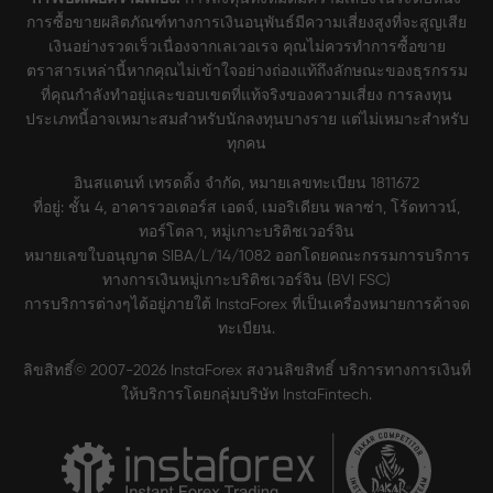
การซื้อขายผลิตภัณฑ์ทางการเงินอนุพันธ์มีความเสี่ยงสูงที่จะสูญเสีย
เงินอย่างรวดเร็วเนื่องจากเลเวอเรจ คุณไม่ควรทำการซื้อขาย
ตราสารเหล่านี้หากคุณไม่เข้าใจอย่างถ่องแท้ถึงลักษณะของธุรกรรม
ที่คุณกำลังทำอยู่และขอบเขตที่แท้จริงของความเสี่ยง การลงทุน
ประเภทนี้อาจเหมาะสมสำหรับนักลงทุนบางราย แต่ไม่เหมาะสำหรับ
ทุกคน
อินสแตนท์ เทรดดิ้ง จำกัด, หมายเลขทะเบียน 1811672
ที่อยู่: ชั้น 4, อาคารวอเตอร์ส เอดจ์, เมอริเดียน พลาซ่า, โร้ดทาวน์,
ทอร์โตลา, หมู่เกาะบริติชเวอร์จิน
หมายเลขใบอนุญาต SIBA/L/14/1082 ออกโดยคณะกรรมการบริการ
ทางการเงินหมู่เกาะบริติชเวอร์จิน (BVI FSC)
การบริการต่างๆได้อยู่ภายใต้ InstaForex ที่เป็นเครื่องหมายการค้าจด
ทะเบียน.
ลิขสิทธิ์© 2007-2026 InstaForex สงวนลิขสิทธิ์ บริการทางการเงินที่
ให้บริการโดยกลุ่มบริษัท InstaFintech.