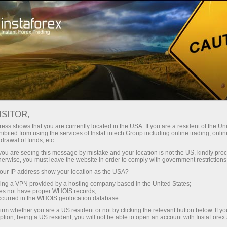
สเปรดต่ำมาก — กำไรสูง
ISITOR,
ess shows that you are currently located in the USA. If you are a resident of the Uni
โบนัส 30%
ibited from using the services of InstaFintech Group including online trading, online
กับ InstaForex คุณจะได้รับเงื่อนไขที่
drawal of funds, etc.
แข่งขันได้อย่างแท้จริง: เลเวอเรจ
สำหรับทุกการฝาก
k you are seeing this message by mistake and your location is not the US, kindly pro
สูงสุด 1:5000 สเปรดและค่า
herwise, you must leave the website in order to comply with government restrictions
คอมมิชชั่นที่ดีที่สุดในตลาด รวมถึง
ur IP address show your location as the USA?
ความเร็ว
เงื่อนไขที่เหมาะสมสำหรับการเทรด
sing a VPN provided by a hosting company based in the United States;
หุ้นและดัชนี
oes not have proper WHOIS records;
ในการเทรดและบนทางหลวง
occurred in the WHOIS geolocation database.
irm whether you are a US resident or not by clicking the relevant button below. If y
ption, being a US resident, you will not be able to open an account with InstaForex
แจ็กพอตของขวัญส่วนตัวของคุณ
เราได้พัฒนาระบบโบนัสที่ทำให้การ