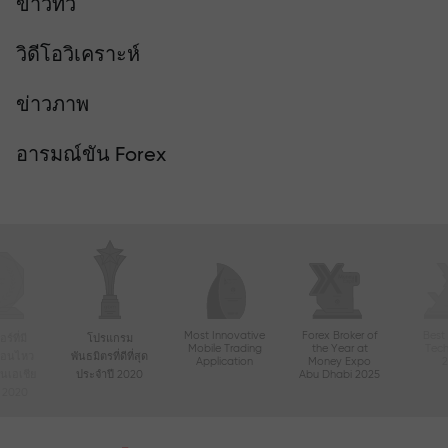
ข่าวทีวี
วิดีโอวิเคราะห์
ข่าวภาพ
อารมณ์ขัน Forex
Most Innovative
Forex Broker of
Best
์ที่มี
โปรแกรม
Mobile Trading
the Year at
Tec
ื่อนไหว
พันธมิตรที่ดีที่สุด
Application
Money Expo
ในเอเชีย
ประจำปี 2020
Abu Dhabi 2025
ี 2020