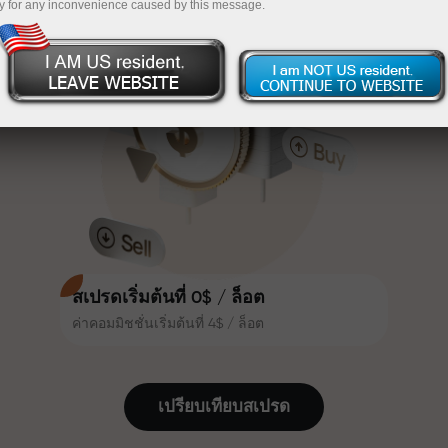
y for any inconvenience caused by this message.
เทรดน่าสนใจยิ่งขึ้น ลูกค้า
InstaForex
ฝากเงินจำนวน $333 — เลือกของขวัญมูลค่าสูงสุด
InstaForex ทุกคนสามารถรับโบนัส
สูงสุด 30% จากยอดฝาก และใช้
$1,500
ประโยชน์จากโปรโมชั่นและข้อเสนอ
เทรดแบบไร้ความเสี่ยง — เรารับประกัน
พิเศษอื่น ๆ
กำไรของคุณ
ความเร็วในสนามแข่งและความเร็ว
โบนัสสูงสุด X1000 — ตัวคูณที่ใหญ่ที่สุด
ในการเทรดมีคุณค่าเดียวกัน Aleš
ในตลาด
Loprais นำความมุ่งมั่นและวินัยเข้าสู่
โลกของการเทรด ในฐานะพันธมิตรที่
สร้างแรงบันดาลใจให้ลูกค้าบรรลุเป้า
หมายที่ทะเยอทะยาน
สเปรดเริ่มต้นที่ 0$ / ล็อต
ค่าคอมมิชชั่นเริ่มต้นที่ 4$ / ล็อต
เราแจกของขวัญจริง ไม่ใช่โบนัสหรือ
โค้ดโปรโมชั่น ลูกค้า InstaForex ทุก
คนสามารถรับ iPhone, MacBook
เปรียบเทียบสเปรด
หรือทริปในฝัน เพียงแค่ฝากเงิน