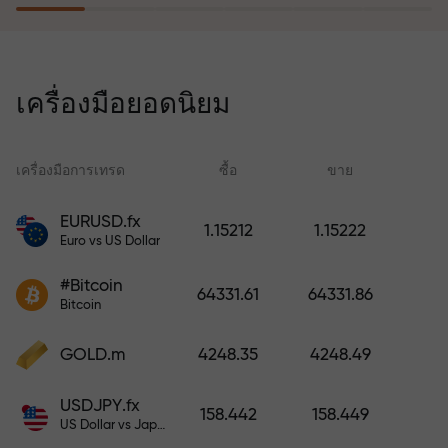
โปรแกรมประกันความเสี่ยงจะชดเชย
การขาดทุนและรับประกันกำไรเพิ่ม
เครื่องมือยอดนิยม
สามเท่าภายใน 6 เดือน เทรดอย่าง
มั่นใจ — เงินทุนของคุณได้รับการ
ปกป้อง!
เครื่องมือการเทรด
ซื้อ
ขาย
สเ
EURUSD.fx
1.15212
1.15222
Euro vs US Dollar
ฝากเงินและรับโบนัสมากกว่ายอด
ฝาก 1,000 เท่า X1000 ไม่ใช่การพิมพ์
#Bitcoin
64331.61
64331.86
ผิด ยิ่งฝากมาก ตัวคูณยิ่งสูง
Bitcoin
GOLD.m
4248.35
4248.49
USDJPY.fx
158.442
158.449
US Dollar vs Japanese Yen