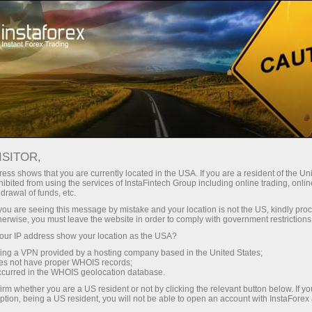
สเปรดต่ำมาก — กำไรสูง
ISITOR,
ess shows that you are currently located in the USA. If you are a resident of the Uni
โบนัส 30%
ibited from using the services of InstaFintech Group including online trading, online
กับ InstaForex คุณจะได้รับเงื่อนไขที่
drawal of funds, etc.
แข่งขันได้อย่างแท้จริง: เลเวอเรจ
สำหรับทุกการฝาก
k you are seeing this message by mistake and your location is not the US, kindly pro
สูงสุด 1:5000 สเปรดและค่า
herwise, you must leave the website in order to comply with government restrictions
คอมมิชชั่นที่ดีที่สุดในตลาด รวมถึง
ur IP address show your location as the USA?
ความเร็ว
เงื่อนไขที่เหมาะสมสำหรับการเทรด
sing a VPN provided by a hosting company based in the United States;
หุ้นและดัชนี
oes not have proper WHOIS records;
ในการเทรดและบนทางหลวง
occurred in the WHOIS geolocation database.
irm whether you are a US resident or not by clicking the relevant button below. If y
ption, being a US resident, you will not be able to open an account with InstaForex
แจ็กพอตของขวัญส่วนตัวของคุณ
เราได้พัฒนาระบบโบนัสที่ทำให้การ