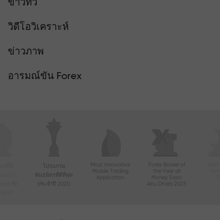
ข่าวทีวี
วิดีโอวิเคราะห์
ข่าวภาพ
อารมณ์ขัน Forex
Most Innovative
Forex Broker of
Best
์ที่มี
โปรแกรม
Mobile Trading
the Year at
Tec
ื่อนไหว
พันธมิตรที่ดีที่สุด
Application
Money Expo
ในเอเชีย
ประจำปี 2020
Abu Dhabi 2025
ี 2020