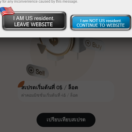
y for any inconvenience caused by this message.
เทรดน่าสนใจยิ่งขึ้น ลูกค้า
InstaForex
ฝากเงินจำนวน $333 — เลือกของขวัญมูลค่าสูงสุด
InstaForex ทุกคนสามารถรับโบนัส
สูงสุด 30% จากยอดฝาก และใช้
$1,500
ประโยชน์จากโปรโมชั่นและข้อเสนอ
เทรดแบบไร้ความเสี่ยง — เรารับประกัน
พิเศษอื่น ๆ
กำไรของคุณ
ความเร็วในสนามแข่งและความเร็ว
โบนัสสูงสุด X1000 — ตัวคูณที่ใหญ่ที่สุด
ในการเทรดมีคุณค่าเดียวกัน Aleš
ในตลาด
Loprais นำความมุ่งมั่นและวินัยเข้าสู่
โลกของการเทรด ในฐานะพันธมิตรที่
สร้างแรงบันดาลใจให้ลูกค้าบรรลุเป้า
หมายที่ทะเยอทะยาน
สเปรดเริ่มต้นที่ 0$ / ล็อต
ค่าคอมมิชชั่นเริ่มต้นที่ 4$ / ล็อต
เราแจกของขวัญจริง ไม่ใช่โบนัสหรือ
โค้ดโปรโมชั่น ลูกค้า InstaForex ทุก
คนสามารถรับ iPhone, MacBook
เปรียบเทียบสเปรด
หรือทริปในฝัน เพียงแค่ฝากเงิน