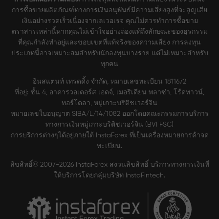
การซื้อขายผลิตภัณฑ์ทางการเงินอนุพันธ์มีความเสี่ยงสูงที่จะสูญเสีย
เงินอย่างรวดเร็วเนื่องจากเลเวอเรจ คุณไม่ควรทำการซื้อขาย
ตราสารเหล่านี้หากคุณไม่เข้าใจอย่างถ่องแท้ถึงลักษณะของธุรกรรม
ที่คุณกำลังทำอยู่และขอบเขตที่แท้จริงของความเสี่ยง การลงทุน
ประเภทนี้อาจเหมาะสมสำหรับนักลงทุนบางราย แต่ไม่เหมาะสำหรับ
ทุกคน
อินสแตนท์ เทรดดิ้ง จำกัด, หมายเลขทะเบียน 1811672
ที่อยู่: ชั้น 4, อาคารวอเตอร์ส เอดจ์, เมอริเดียน พลาซ่า, โร้ดทาวน์,
ทอร์โตลา, หมู่เกาะบริติชเวอร์จิน
หมายเลขใบอนุญาต SIBA/L/14/1082 ออกโดยคณะกรรมการบริการ
ทางการเงินหมู่เกาะบริติชเวอร์จิน (BVI FSC)
การบริการต่างๆได้อยู่ภายใต้ InstaForex ที่เป็นเครื่องหมายการค้าจด
ทะเบียน.
ลิขสิทธิ์© 2007-2026 InstaForex สงวนลิขสิทธิ์ บริการทางการเงินที่
ให้บริการโดยกลุ่มบริษัท InstaFintech.