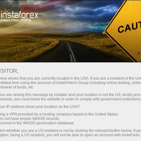
สเปรดต่ำมาก — กำไรสูง
ISITOR,
ess shows that you are currently located in the USA. If you are a resident of the Uni
โบนัส 30%
ibited from using the services of InstaFintech Group including online trading, online
กับ InstaForex คุณจะได้รับเงื่อนไขที่
drawal of funds, etc.
แข่งขันได้อย่างแท้จริง: เลเวอเรจ
สำหรับทุกการฝาก
k you are seeing this message by mistake and your location is not the US, kindly pro
สูงสุด 1:5000 สเปรดและค่า
herwise, you must leave the website in order to comply with government restrictions
คอมมิชชั่นที่ดีที่สุดในตลาด รวมถึง
ur IP address show your location as the USA?
ความเร็ว
เงื่อนไขที่เหมาะสมสำหรับการเทรด
sing a VPN provided by a hosting company based in the United States;
หุ้นและดัชนี
oes not have proper WHOIS records;
ในการเทรดและบนทางหลวง
occurred in the WHOIS geolocation database.
irm whether you are a US resident or not by clicking the relevant button below. If y
ption, being a US resident, you will not be able to open an account with InstaForex
แจ็กพอตของขวัญส่วนตัวของคุณ
เราได้พัฒนาระบบโบนัสที่ทำให้การ