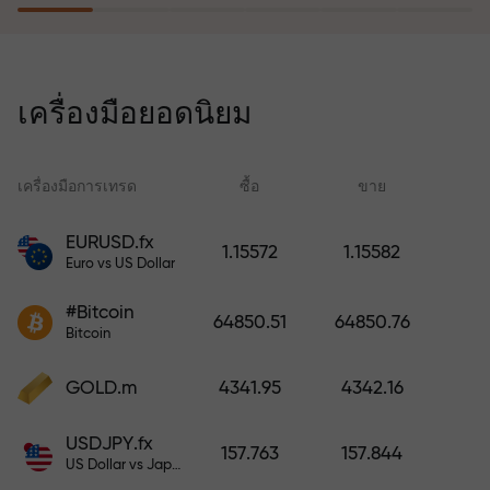
โปรแกรมประกันความเสี่ยงจะชดเชย
การขาดทุนและรับประกันกำไรเพิ่ม
เครื่องมือยอดนิยม
สามเท่าภายใน 6 เดือน เทรดอย่าง
มั่นใจ — เงินทุนของคุณได้รับการ
ปกป้อง!
เครื่องมือการเทรด
ซื้อ
ขาย
สเ
EURUSD.fx
1.15572
1.15582
Euro vs US Dollar
ฝากเงินและรับโบนัสมากกว่ายอด
ฝาก 1,000 เท่า X1000 ไม่ใช่การพิมพ์
#Bitcoin
64850.51
64850.76
ผิด ยิ่งฝากมาก ตัวคูณยิ่งสูง
Bitcoin
GOLD.m
4341.95
4342.16
USDJPY.fx
157.763
157.844
US Dollar vs Japanese Yen