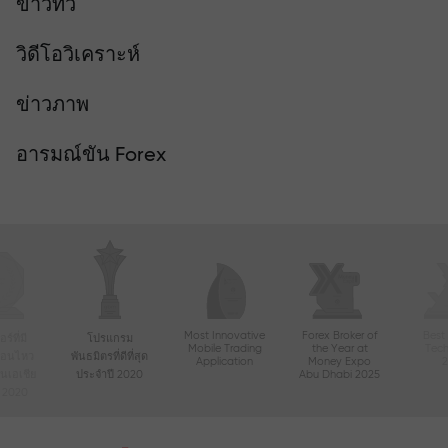
ข่าวทีวี
วิดีโอวิเคราะห์
ข่าวภาพ
อารมณ์ขัน Forex
Most Innovative
Forex Broker of
Best
์ที่มี
โปรแกรม
Mobile Trading
the Year at
Tec
ื่อนไหว
พันธมิตรที่ดีที่สุด
Application
Money Expo
ในเอเชีย
ประจำปี 2020
Abu Dhabi 2025
ี 2020