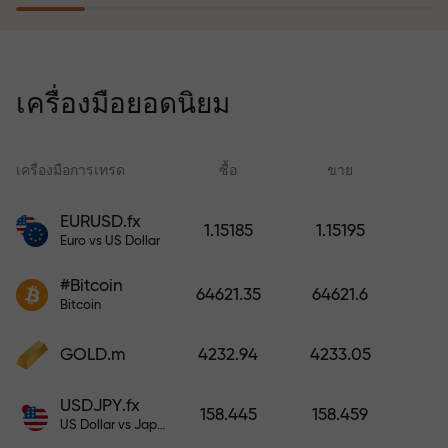
โปรแกรมประกันความเสี่ยงจะชดเชย
การขาดทุนและรับประกันกำไรเพิ่ม
เครื่องมือยอดนิยม
สามเท่าภายใน 6 เดือน เทรดอย่าง
มั่นใจ — เงินทุนของคุณได้รับการ
ปกป้อง!
เครื่องมือการเทรด
ซื้อ
ขาย
สเ
EURUSD.fx
1.15185
1.15195
Euro vs US Dollar
ฝากเงินและรับโบนัสมากกว่ายอด
ฝาก 1,000 เท่า X1000 ไม่ใช่การพิมพ์
#Bitcoin
64621.35
64621.6
ผิด ยิ่งฝากมาก ตัวคูณยิ่งสูง
Bitcoin
GOLD.m
4232.94
4233.05
USDJPY.fx
158.445
158.459
US Dollar vs Japanese Yen