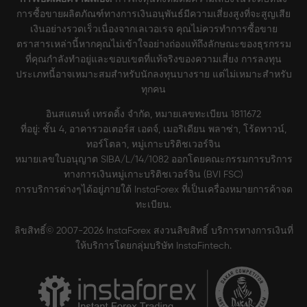
การซื้อขายผลิตภัณฑ์ทางการเงินอนุพันธ์มีความเสี่ยงสูงที่จะสูญเสีย
เงินอย่างรวดเร็วเนื่องจากเลเวอเรจ คุณไม่ควรทำการซื้อขาย
ตราสารเหล่านี้หากคุณไม่เข้าใจอย่างถ่องแท้ถึงลักษณะของธุรกรรม
ที่คุณกำลังทำอยู่และขอบเขตที่แท้จริงของความเสี่ยง การลงทุน
ประเภทนี้อาจเหมาะสมสำหรับนักลงทุนบางราย แต่ไม่เหมาะสำหรับ
ทุกคน
อินสแตนท์ เทรดดิ้ง จำกัด, หมายเลขทะเบียน 1811672
ที่อยู่: ชั้น 4, อาคารวอเตอร์ส เอดจ์, เมอริเดียน พลาซ่า, โร้ดทาวน์,
ทอร์โตลา, หมู่เกาะบริติชเวอร์จิน
หมายเลขใบอนุญาต SIBA/L/14/1082 ออกโดยคณะกรรมการบริการ
ทางการเงินหมู่เกาะบริติชเวอร์จิน (BVI FSC)
การบริการต่างๆได้อยู่ภายใต้ InstaForex ที่เป็นเครื่องหมายการค้าจด
ทะเบียน.
ลิขสิทธิ์© 2007-2026 InstaForex สงวนลิขสิทธิ์ บริการทางการเงินที่
ให้บริการโดยกลุ่มบริษัท InstaFintech.