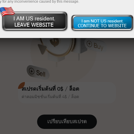
y for any inconvenience caused by this message.
เทรดน่าสนใจยิ่งขึ้น ลูกค้า
InstaForex
ฝากเงินจำนวน $333 — เลือกของขวัญมูลค่าสูงสุด
InstaForex ทุกคนสามารถรับโบนัส
สูงสุด 30% จากยอดฝาก และใช้
$1,500
ประโยชน์จากโปรโมชั่นและข้อเสนอ
เทรดแบบไร้ความเสี่ยง — เรารับประกัน
พิเศษอื่น ๆ
กำไรของคุณ
ความเร็วในสนามแข่งและความเร็ว
โบนัสสูงสุด X1000 — ตัวคูณที่ใหญ่ที่สุด
ในการเทรดมีคุณค่าเดียวกัน Aleš
ในตลาด
Loprais นำความมุ่งมั่นและวินัยเข้าสู่
โลกของการเทรด ในฐานะพันธมิตรที่
สร้างแรงบันดาลใจให้ลูกค้าบรรลุเป้า
หมายที่ทะเยอทะยาน
สเปรดเริ่มต้นที่ 0$ / ล็อต
ค่าคอมมิชชั่นเริ่มต้นที่ 4$ / ล็อต
เราแจกของขวัญจริง ไม่ใช่โบนัสหรือ
โค้ดโปรโมชั่น ลูกค้า InstaForex ทุก
คนสามารถรับ iPhone, MacBook
เปรียบเทียบสเปรด
หรือทริปในฝัน เพียงแค่ฝากเงิน