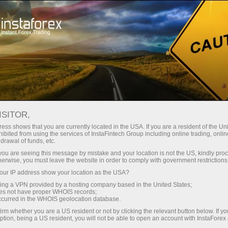
สเปรดต่ำมาก — กำไรสูง
ISITOR,
ess shows that you are currently located in the USA. If you are a resident of the Uni
โบนัส 30%
ibited from using the services of InstaFintech Group including online trading, online
กับ InstaForex คุณจะได้รับเงื่อนไขที่
drawal of funds, etc.
แข่งขันได้อย่างแท้จริง: เลเวอเรจ
สำหรับทุกการฝาก
k you are seeing this message by mistake and your location is not the US, kindly pro
สูงสุด 1:5000 สเปรดและค่า
herwise, you must leave the website in order to comply with government restrictions
คอมมิชชั่นที่ดีที่สุดในตลาด รวมถึง
ur IP address show your location as the USA?
ความเร็ว
เงื่อนไขที่เหมาะสมสำหรับการเทรด
sing a VPN provided by a hosting company based in the United States;
หุ้นและดัชนี
oes not have proper WHOIS records;
ในการเทรดและบนทางหลวง
occurred in the WHOIS geolocation database.
irm whether you are a US resident or not by clicking the relevant button below. If y
ption, being a US resident, you will not be able to open an account with InstaForex
แจ็กพอตของขวัญส่วนตัวของคุณ
เราได้พัฒนาระบบโบนัสที่ทำให้การ