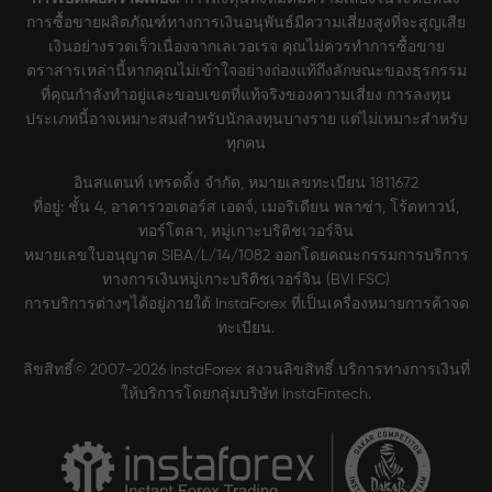
การซื้อขายผลิตภัณฑ์ทางการเงินอนุพันธ์มีความเสี่ยงสูงที่จะสูญเสีย
เงินอย่างรวดเร็วเนื่องจากเลเวอเรจ คุณไม่ควรทำการซื้อขาย
ตราสารเหล่านี้หากคุณไม่เข้าใจอย่างถ่องแท้ถึงลักษณะของธุรกรรม
ที่คุณกำลังทำอยู่และขอบเขตที่แท้จริงของความเสี่ยง การลงทุน
ประเภทนี้อาจเหมาะสมสำหรับนักลงทุนบางราย แต่ไม่เหมาะสำหรับ
ทุกคน
อินสแตนท์ เทรดดิ้ง จำกัด, หมายเลขทะเบียน 1811672
ที่อยู่: ชั้น 4, อาคารวอเตอร์ส เอดจ์, เมอริเดียน พลาซ่า, โร้ดทาวน์,
ทอร์โตลา, หมู่เกาะบริติชเวอร์จิน
หมายเลขใบอนุญาต SIBA/L/14/1082 ออกโดยคณะกรรมการบริการ
ทางการเงินหมู่เกาะบริติชเวอร์จิน (BVI FSC)
การบริการต่างๆได้อยู่ภายใต้ InstaForex ที่เป็นเครื่องหมายการค้าจด
ทะเบียน.
ลิขสิทธิ์© 2007-2026 InstaForex สงวนลิขสิทธิ์ บริการทางการเงินที่
ให้บริการโดยกลุ่มบริษัท InstaFintech.