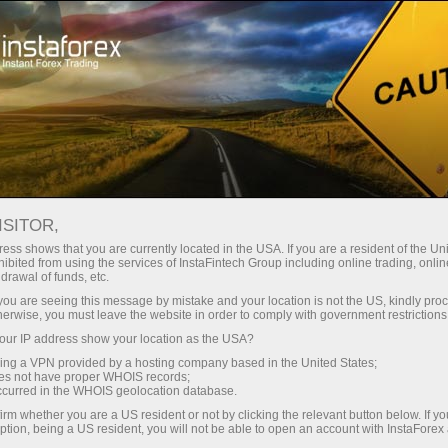
สเปรดต่ำมาก — กำไรสูง
ISITOR,
ess shows that you are currently located in the USA. If you are a resident of the Uni
โบนัส 30%
ibited from using the services of InstaFintech Group including online trading, online
กับ InstaForex คุณจะได้รับเงื่อนไขที่
drawal of funds, etc.
แข่งขันได้อย่างแท้จริง: เลเวอเรจ
สำหรับทุกการฝาก
k you are seeing this message by mistake and your location is not the US, kindly pro
สูงสุด 1:5000 สเปรดและค่า
herwise, you must leave the website in order to comply with government restrictions
คอมมิชชั่นที่ดีที่สุดในตลาด รวมถึง
ur IP address show your location as the USA?
ความเร็ว
เงื่อนไขที่เหมาะสมสำหรับการเทรด
sing a VPN provided by a hosting company based in the United States;
หุ้นและดัชนี
oes not have proper WHOIS records;
ในการเทรดและบนทางหลวง
occurred in the WHOIS geolocation database.
irm whether you are a US resident or not by clicking the relevant button below. If y
ption, being a US resident, you will not be able to open an account with InstaForex
แจ็กพอตของขวัญส่วนตัวของคุณ
เราได้พัฒนาระบบโบนัสที่ทำให้การ