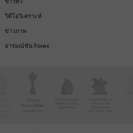
ข่าวทีวี
วิดีโอวิเคราะห์
ข่าวภาพ
อารมณ์ขัน Forex
Most Innovative
Forex Broker of
Best
์ที่มี
โปรแกรม
Mobile Trading
the Year at
Tec
ื่อนไหว
พันธมิตรที่ดีที่สุด
Application
Money Expo
ในเอเชีย
ประจำปี 2020
Abu Dhabi 2025
ี 2020