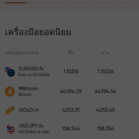
โปรแกรมประกันความเสี่ยงจะชดเชย
การขาดทุนและรับประกันกำไรเพิ่ม
เครื่องมือยอดนิยม
สามเท่าภายใน 6 เดือน เทรดอย่าง
มั่นใจ — เงินทุนของคุณได้รับการ
ปกป้อง!
เครื่องมือการเทรด
ซื้อ
ขาย
สเ
EURUSD.fx
1.15216
1.15226
Euro vs US Dollar
ฝากเงินและรับโบนัสมากกว่ายอด
ฝาก 1,000 เท่า X1000 ไม่ใช่การพิมพ์
#Bitcoin
64394.29
64394.54
ผิด ยิ่งฝากมาก ตัวคูณยิ่งสูง
Bitcoin
GOLD.m
4253.31
4253.45
USDJPY.fx
158.344
158.354
US Dollar vs Japanese Yen