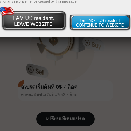
y for any inconvenience caused by this message.
เทรดน่าสนใจยิ่งขึ้น ลูกค้า
InstaForex
ฝากเงินจำนวน $333 — เลือกของขวัญมูลค่าสูงสุด
InstaForex ทุกคนสามารถรับโบนัส
สูงสุด 30% จากยอดฝาก และใช้
$1,500
ประโยชน์จากโปรโมชั่นและข้อเสนอ
เทรดแบบไร้ความเสี่ยง — เรารับประกัน
พิเศษอื่น ๆ
กำไรของคุณ
ความเร็วในสนามแข่งและความเร็ว
โบนัสสูงสุด X1000 — ตัวคูณที่ใหญ่ที่สุด
ในการเทรดมีคุณค่าเดียวกัน Aleš
ในตลาด
Loprais นำความมุ่งมั่นและวินัยเข้าสู่
โลกของการเทรด ในฐานะพันธมิตรที่
สร้างแรงบันดาลใจให้ลูกค้าบรรลุเป้า
หมายที่ทะเยอทะยาน
สเปรดเริ่มต้นที่ 0$ / ล็อต
ค่าคอมมิชชั่นเริ่มต้นที่ 4$ / ล็อต
เราแจกของขวัญจริง ไม่ใช่โบนัสหรือ
โค้ดโปรโมชั่น ลูกค้า InstaForex ทุก
คนสามารถรับ iPhone, MacBook
เปรียบเทียบสเปรด
หรือทริปในฝัน เพียงแค่ฝากเงิน