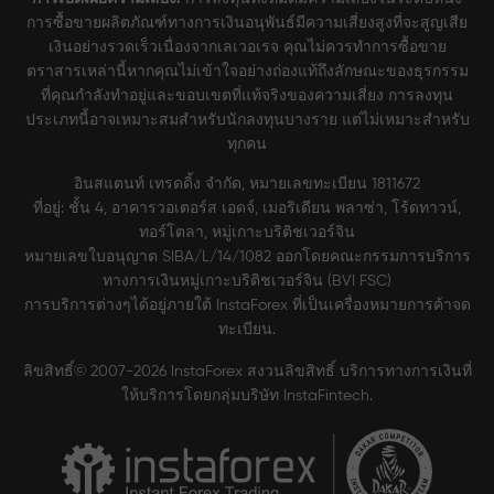
การซื้อขายผลิตภัณฑ์ทางการเงินอนุพันธ์มีความเสี่ยงสูงที่จะสูญเสีย
เงินอย่างรวดเร็วเนื่องจากเลเวอเรจ คุณไม่ควรทำการซื้อขาย
ตราสารเหล่านี้หากคุณไม่เข้าใจอย่างถ่องแท้ถึงลักษณะของธุรกรรม
ที่คุณกำลังทำอยู่และขอบเขตที่แท้จริงของความเสี่ยง การลงทุน
ประเภทนี้อาจเหมาะสมสำหรับนักลงทุนบางราย แต่ไม่เหมาะสำหรับ
ทุกคน
อินสแตนท์ เทรดดิ้ง จำกัด, หมายเลขทะเบียน 1811672
ที่อยู่: ชั้น 4, อาคารวอเตอร์ส เอดจ์, เมอริเดียน พลาซ่า, โร้ดทาวน์,
ทอร์โตลา, หมู่เกาะบริติชเวอร์จิน
หมายเลขใบอนุญาต SIBA/L/14/1082 ออกโดยคณะกรรมการบริการ
ทางการเงินหมู่เกาะบริติชเวอร์จิน (BVI FSC)
การบริการต่างๆได้อยู่ภายใต้ InstaForex ที่เป็นเครื่องหมายการค้าจด
ทะเบียน.
ลิขสิทธิ์© 2007-2026 InstaForex สงวนลิขสิทธิ์ บริการทางการเงินที่
ให้บริการโดยกลุ่มบริษัท InstaFintech.