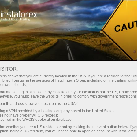
สเปรดต่ำมาก — กำไรสูง
ISITOR,
ess shows that you are currently located in the USA. If you are a resident of the Uni
โบนัส 30%
ibited from using the services of InstaFintech Group including online trading, online
กับ InstaForex คุณจะได้รับเงื่อนไขที่
drawal of funds, etc.
แข่งขันได้อย่างแท้จริง: เลเวอเรจ
สำหรับทุกการฝาก
k you are seeing this message by mistake and your location is not the US, kindly pro
สูงสุด 1:5000 สเปรดและค่า
herwise, you must leave the website in order to comply with government restrictions
คอมมิชชั่นที่ดีที่สุดในตลาด รวมถึง
ur IP address show your location as the USA?
ความเร็ว
เงื่อนไขที่เหมาะสมสำหรับการเทรด
sing a VPN provided by a hosting company based in the United States;
หุ้นและดัชนี
oes not have proper WHOIS records;
ในการเทรดและบนทางหลวง
occurred in the WHOIS geolocation database.
irm whether you are a US resident or not by clicking the relevant button below. If y
ption, being a US resident, you will not be able to open an account with InstaForex
แจ็กพอตของขวัญส่วนตัวของคุณ
เราได้พัฒนาระบบโบนัสที่ทำให้การ