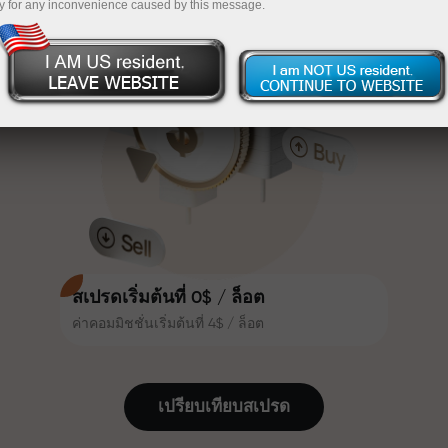
y for any inconvenience caused by this message.
เทรดน่าสนใจยิ่งขึ้น ลูกค้า
InstaForex
ฝากเงินจำนวน $333 — เลือกของขวัญมูลค่าสูงสุด
InstaForex ทุกคนสามารถรับโบนัส
สูงสุด 30% จากยอดฝาก และใช้
$1,500
ประโยชน์จากโปรโมชั่นและข้อเสนอ
เทรดแบบไร้ความเสี่ยง — เรารับประกัน
พิเศษอื่น ๆ
กำไรของคุณ
ความเร็วในสนามแข่งและความเร็ว
โบนัสสูงสุด X1000 — ตัวคูณที่ใหญ่ที่สุด
ในการเทรดมีคุณค่าเดียวกัน Aleš
ในตลาด
Loprais นำความมุ่งมั่นและวินัยเข้าสู่
โลกของการเทรด ในฐานะพันธมิตรที่
สร้างแรงบันดาลใจให้ลูกค้าบรรลุเป้า
หมายที่ทะเยอทะยาน
สเปรดเริ่มต้นที่ 0$ / ล็อต
ค่าคอมมิชชั่นเริ่มต้นที่ 4$ / ล็อต
เราแจกของขวัญจริง ไม่ใช่โบนัสหรือ
โค้ดโปรโมชั่น ลูกค้า InstaForex ทุก
คนสามารถรับ iPhone, MacBook
เปรียบเทียบสเปรด
หรือทริปในฝัน เพียงแค่ฝากเงิน