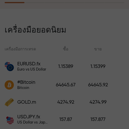
โปรแกรมประกันความเสี่ยงจะชดเชย
การขาดทุนและรับประกันกำไรเพิ่ม
เครื่องมือยอดนิยม
สามเท่าภายใน 6 เดือน เทรดอย่าง
มั่นใจ — เงินทุนของคุณได้รับการ
ปกป้อง!
เครื่องมือการเทรด
ซื้อ
ขาย
สเ
EURUSD.fx
1.15389
1.15399
Euro vs US Dollar
ฝากเงินและรับโบนัสมากกว่ายอด
ฝาก 1,000 เท่า X1000 ไม่ใช่การพิมพ์
#Bitcoin
64645.67
64645.92
ผิด ยิ่งฝากมาก ตัวคูณยิ่งสูง
Bitcoin
GOLD.m
4274.92
4274.99
USDJPY.fx
157.87
157.877
US Dollar vs Japanese Yen