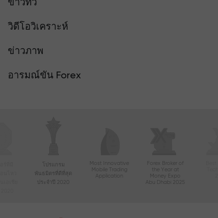
ข่าวทีวี
วิดีโอวิเคราะห์
ข่าวภาพ
อารมณ์ขัน Forex
Most Innovative
Forex Broker of
Best
์ที่มี
โปรแกรม
Mobile Trading
the Year at
Tec
ื่อนไหว
พันธมิตรที่ดีที่สุด
Application
Money Expo
ในเอเชีย
ประจำปี 2020
Abu Dhabi 2025
ี 2020