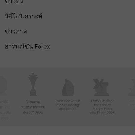
ข่าวทีวี
วิดีโอวิเคราะห์
ข่าวภาพ
อารมณ์ขัน Forex
Most Innovative
Forex Broker of
Best
์ที่มี
โปรแกรม
Mobile Trading
the Year at
Tec
ื่อนไหว
พันธมิตรที่ดีที่สุด
Application
Money Expo
ในเอเชีย
ประจำปี 2020
Abu Dhabi 2025
ี 2020