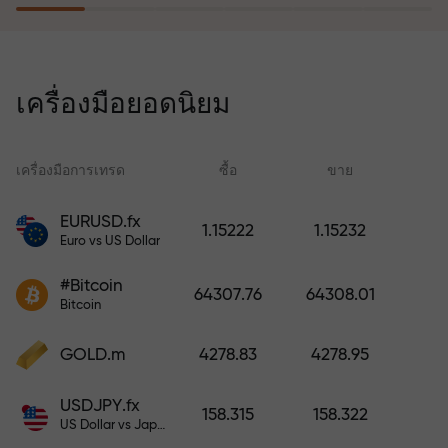
โปรแกรมประกันความเสี่ยงจะชดเชย
การขาดทุนและรับประกันกำไรเพิ่ม
เครื่องมือยอดนิยม
สามเท่าภายใน 6 เดือน เทรดอย่าง
มั่นใจ — เงินทุนของคุณได้รับการ
ปกป้อง!
เครื่องมือการเทรด
ซื้อ
ขาย
สเ
EURUSD.fx
1.15222
1.15232
Euro vs US Dollar
ฝากเงินและรับโบนัสมากกว่ายอด
ฝาก 1,000 เท่า X1000 ไม่ใช่การพิมพ์
#Bitcoin
64307.76
64308.01
ผิด ยิ่งฝากมาก ตัวคูณยิ่งสูง
Bitcoin
GOLD.m
4278.83
4278.95
USDJPY.fx
158.315
158.322
US Dollar vs Japanese Yen