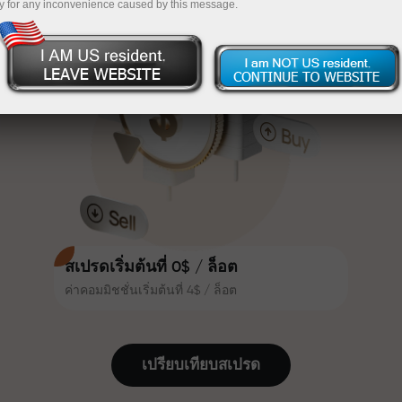
y for any inconvenience caused by this message.
เทรดน่าสนใจยิ่งขึ้น ลูกค้า
InstaForex
ฝากเงินจำนวน $333 — เลือกของขวัญมูลค่าสูงสุด
InstaForex ทุกคนสามารถรับโบนัส
สูงสุด 30% จากยอดฝาก และใช้
$1,500
ประโยชน์จากโปรโมชั่นและข้อเสนอ
เทรดแบบไร้ความเสี่ยง — เรารับประกัน
พิเศษอื่น ๆ
กำไรของคุณ
ความเร็วในสนามแข่งและความเร็ว
โบนัสสูงสุด X1000 — ตัวคูณที่ใหญ่ที่สุด
ในการเทรดมีคุณค่าเดียวกัน Aleš
ในตลาด
Loprais นำความมุ่งมั่นและวินัยเข้าสู่
โลกของการเทรด ในฐานะพันธมิตรที่
สร้างแรงบันดาลใจให้ลูกค้าบรรลุเป้า
หมายที่ทะเยอทะยาน
สเปรดเริ่มต้นที่ 0$ / ล็อต
ค่าคอมมิชชั่นเริ่มต้นที่ 4$ / ล็อต
เราแจกของขวัญจริง ไม่ใช่โบนัสหรือ
โค้ดโปรโมชั่น ลูกค้า InstaForex ทุก
คนสามารถรับ iPhone, MacBook
เปรียบเทียบสเปรด
หรือทริปในฝัน เพียงแค่ฝากเงิน