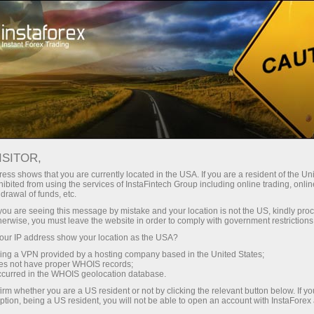
สเปรดต่ำมาก — กำไรสูง
ISITOR,
ess shows that you are currently located in the USA. If you are a resident of the Uni
โบนัส 30%
ibited from using the services of InstaFintech Group including online trading, online
กับ InstaForex คุณจะได้รับเงื่อนไขที่
drawal of funds, etc.
แข่งขันได้อย่างแท้จริง: เลเวอเรจ
สำหรับทุกการฝาก
k you are seeing this message by mistake and your location is not the US, kindly pro
สูงสุด 1:5000 สเปรดและค่า
herwise, you must leave the website in order to comply with government restrictions
คอมมิชชั่นที่ดีที่สุดในตลาด รวมถึง
ur IP address show your location as the USA?
ความเร็ว
เงื่อนไขที่เหมาะสมสำหรับการเทรด
sing a VPN provided by a hosting company based in the United States;
หุ้นและดัชนี
oes not have proper WHOIS records;
ในการเทรดและบนทางหลวง
occurred in the WHOIS geolocation database.
irm whether you are a US resident or not by clicking the relevant button below. If y
ption, being a US resident, you will not be able to open an account with InstaForex
แจ็กพอตของขวัญส่วนตัวของคุณ
เราได้พัฒนาระบบโบนัสที่ทำให้การ