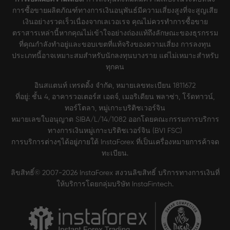
การซื้อขายผลิตภัณฑ์ทางการเงินอนุพันธ์มีความเสี่ยงสูงที่จะสูญเสีย
เงินอย่างรวดเร็วเนื่องจากเลเวอเรจ คุณไม่ควรทำการซื้อขาย
ตราสารเหล่านี้หากคุณไม่เข้าใจอย่างถ่องแท้ถึงลักษณะของธุรกรรม
ที่คุณกำลังทำอยู่และขอบเขตที่แท้จริงของความเสี่ยง การลงทุน
ประเภทนี้อาจเหมาะสมสำหรับนักลงทุนบางราย แต่ไม่เหมาะสำหรับ
ทุกคน
อินสแตนท์ เทรดดิ้ง จำกัด, หมายเลขทะเบียน 1811672
ที่อยู่: ชั้น 4, อาคารวอเตอร์ส เอดจ์, เมอริเดียน พลาซ่า, โร้ดทาวน์,
ทอร์โตลา, หมู่เกาะบริติชเวอร์จิน
หมายเลขใบอนุญาต SIBA/L/14/1082 ออกโดยคณะกรรมการบริการ
ทางการเงินหมู่เกาะบริติชเวอร์จิน (BVI FSC)
การบริการต่างๆได้อยู่ภายใต้ InstaForex ที่เป็นเครื่องหมายการค้าจด
ทะเบียน.
ลิขสิทธิ์© 2007-2026 InstaForex สงวนลิขสิทธิ์ บริการทางการเงินที่
ให้บริการโดยกลุ่มบริษัท InstaFintech.