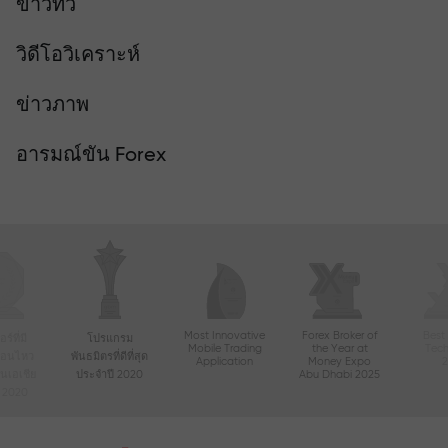
ข่าวทีวี
วิดีโอวิเคราะห์
ข่าวภาพ
อารมณ์ขัน Forex
Most Innovative
Forex Broker of
Best
์ที่มี
โปรแกรม
Mobile Trading
the Year at
Tec
ื่อนไหว
พันธมิตรที่ดีที่สุด
Application
Money Expo
ในเอเชีย
ประจำปี 2020
Abu Dhabi 2025
ี 2020