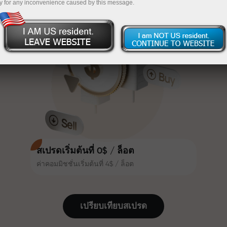
y for any inconvenience caused by this message.
เทรดน่าสนใจยิ่งขึ้น ลูกค้า
InstaForex
ฝากเงินจำนวน $333 — เลือกของขวัญมูลค่าสูงสุด
InstaForex ทุกคนสามารถรับโบนัส
สูงสุด 30% จากยอดฝาก และใช้
$1,500
ประโยชน์จากโปรโมชั่นและข้อเสนอ
เทรดแบบไร้ความเสี่ยง — เรารับประกัน
พิเศษอื่น ๆ
กำไรของคุณ
ความเร็วในสนามแข่งและความเร็ว
โบนัสสูงสุด X1000 — ตัวคูณที่ใหญ่ที่สุด
ในการเทรดมีคุณค่าเดียวกัน Aleš
ในตลาด
Loprais นำความมุ่งมั่นและวินัยเข้าสู่
โลกของการเทรด ในฐานะพันธมิตรที่
สร้างแรงบันดาลใจให้ลูกค้าบรรลุเป้า
หมายที่ทะเยอทะยาน
สเปรดเริ่มต้นที่ 0$ / ล็อต
ค่าคอมมิชชั่นเริ่มต้นที่ 4$ / ล็อต
เราแจกของขวัญจริง ไม่ใช่โบนัสหรือ
โค้ดโปรโมชั่น ลูกค้า InstaForex ทุก
คนสามารถรับ iPhone, MacBook
เปรียบเทียบสเปรด
หรือทริปในฝัน เพียงแค่ฝากเงิน