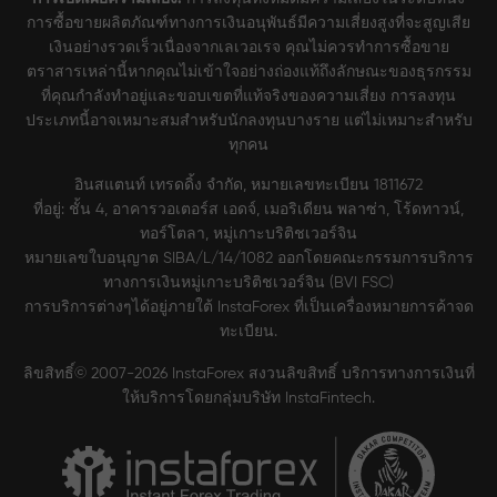
การซื้อขายผลิตภัณฑ์ทางการเงินอนุพันธ์มีความเสี่ยงสูงที่จะสูญเสีย
เงินอย่างรวดเร็วเนื่องจากเลเวอเรจ คุณไม่ควรทำการซื้อขาย
ตราสารเหล่านี้หากคุณไม่เข้าใจอย่างถ่องแท้ถึงลักษณะของธุรกรรม
ที่คุณกำลังทำอยู่และขอบเขตที่แท้จริงของความเสี่ยง การลงทุน
ประเภทนี้อาจเหมาะสมสำหรับนักลงทุนบางราย แต่ไม่เหมาะสำหรับ
ทุกคน
อินสแตนท์ เทรดดิ้ง จำกัด, หมายเลขทะเบียน 1811672
ที่อยู่: ชั้น 4, อาคารวอเตอร์ส เอดจ์, เมอริเดียน พลาซ่า, โร้ดทาวน์,
ทอร์โตลา, หมู่เกาะบริติชเวอร์จิน
หมายเลขใบอนุญาต SIBA/L/14/1082 ออกโดยคณะกรรมการบริการ
ทางการเงินหมู่เกาะบริติชเวอร์จิน (BVI FSC)
การบริการต่างๆได้อยู่ภายใต้ InstaForex ที่เป็นเครื่องหมายการค้าจด
ทะเบียน.
ลิขสิทธิ์© 2007-2026 InstaForex สงวนลิขสิทธิ์ บริการทางการเงินที่
ให้บริการโดยกลุ่มบริษัท InstaFintech.