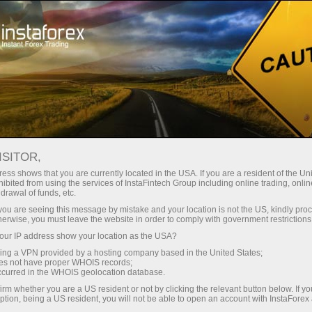
สเปรดต่ำมาก — กำไรสูง
ISITOR,
ess shows that you are currently located in the USA. If you are a resident of the Uni
โบนัส 30%
ibited from using the services of InstaFintech Group including online trading, online
กับ InstaForex คุณจะได้รับเงื่อนไขที่
drawal of funds, etc.
แข่งขันได้อย่างแท้จริง: เลเวอเรจ
สำหรับทุกการฝาก
k you are seeing this message by mistake and your location is not the US, kindly pro
สูงสุด 1:5000 สเปรดและค่า
herwise, you must leave the website in order to comply with government restrictions
คอมมิชชั่นที่ดีที่สุดในตลาด รวมถึง
ur IP address show your location as the USA?
ความเร็ว
เงื่อนไขที่เหมาะสมสำหรับการเทรด
sing a VPN provided by a hosting company based in the United States;
หุ้นและดัชนี
oes not have proper WHOIS records;
ในการเทรดและบนทางหลวง
occurred in the WHOIS geolocation database.
irm whether you are a US resident or not by clicking the relevant button below. If y
ption, being a US resident, you will not be able to open an account with InstaForex
แจ็กพอตของขวัญส่วนตัวของคุณ
เราได้พัฒนาระบบโบนัสที่ทำให้การ