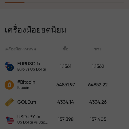
โปรแกรมประกันความเสี่ยงจะชดเชย
การขาดทุนและรับประกันกำไรเพิ่ม
เครื่องมือยอดนิยม
สามเท่าภายใน 6 เดือน เทรดอย่าง
มั่นใจ — เงินทุนของคุณได้รับการ
ปกป้อง!
เครื่องมือการเทรด
ซื้อ
ขาย
สเ
EURUSD.fx
1.1561
1.1562
Euro vs US Dollar
ฝากเงินและรับโบนัสมากกว่ายอด
ฝาก 1,000 เท่า X1000 ไม่ใช่การพิมพ์
#Bitcoin
64851.97
64852.22
ผิด ยิ่งฝากมาก ตัวคูณยิ่งสูง
Bitcoin
GOLD.m
4334.14
4334.26
USDJPY.fx
157.398
157.405
US Dollar vs Japanese Yen