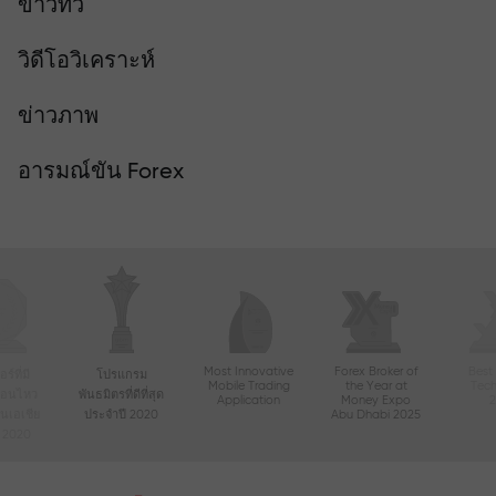
ข่าวทีวี
วิดีโอวิเคราะห์
ข่าวภาพ
อารมณ์ขัน Forex
Most Innovative
Forex Broker of
Best
์ที่มี
โปรแกรม
Mobile Trading
the Year at
Tec
ื่อนไหว
พันธมิตรที่ดีที่สุด
Application
Money Expo
ในเอเชีย
ประจำปี 2020
Abu Dhabi 2025
ี 2020