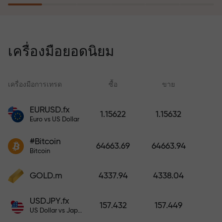
โปรแกรมประกันความเสี่ยงจะชดเชย
การขาดทุนและรับประกันกำไรเพิ่ม
เครื่องมือยอดนิยม
สามเท่าภายใน 6 เดือน เทรดอย่าง
มั่นใจ — เงินทุนของคุณได้รับการ
ปกป้อง!
เครื่องมือการเทรด
ซื้อ
ขาย
สเ
EURUSD.fx
1.15622
1.15632
Euro vs US Dollar
ฝากเงินและรับโบนัสมากกว่ายอด
ฝาก 1,000 เท่า X1000 ไม่ใช่การพิมพ์
#Bitcoin
64663.69
64663.94
ผิด ยิ่งฝากมาก ตัวคูณยิ่งสูง
Bitcoin
GOLD.m
4337.94
4338.04
USDJPY.fx
157.432
157.449
US Dollar vs Japanese Yen