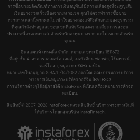
การซื้อขายผลิตภัณฑ์ทางการเงินอนุพันธ์มีความเสี่ยงสูงที่จะสูญเสีย
เงินอย่างรวดเร็วเนื่องจากเลเวอเรจ คุณไม่ควรทำการซื้อขาย
ตราสารเหล่านี้หากคุณไม่เข้าใจอย่างถ่องแท้ถึงลักษณะของธุรกรรม
ที่คุณกำลังทำอยู่และขอบเขตที่แท้จริงของความเสี่ยง การลงทุน
ประเภทนี้อาจเหมาะสมสำหรับนักลงทุนบางราย แต่ไม่เหมาะสำหรับ
ทุกคน
อินสแตนท์ เทรดดิ้ง จำกัด, หมายเลขทะเบียน 1811672
ที่อยู่: ชั้น 4, อาคารวอเตอร์ส เอดจ์, เมอริเดียน พลาซ่า, โร้ดทาวน์,
ทอร์โตลา, หมู่เกาะบริติชเวอร์จิน
หมายเลขใบอนุญาต SIBA/L/14/1082 ออกโดยคณะกรรมการบริการ
ทางการเงินหมู่เกาะบริติชเวอร์จิน (BVI FSC)
การบริการต่างๆได้อยู่ภายใต้ InstaForex ที่เป็นเครื่องหมายการค้าจด
ทะเบียน.
ลิขสิทธิ์© 2007-2026 InstaForex สงวนลิขสิทธิ์ บริการทางการเงินที่
ให้บริการโดยกลุ่มบริษัท InstaFintech.