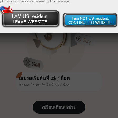
y for any inconvenience caused by this message.
เทรดน่าสนใจยิ่งขึ้น ลูกค้า
InstaForex
ฝากเงินจำนวน $333 — เลือกของขวัญมูลค่าสูงสุด
InstaForex ทุกคนสามารถรับโบนัส
สูงสุด 30% จากยอดฝาก และใช้
$1,500
ประโยชน์จากโปรโมชั่นและข้อเสนอ
เทรดแบบไร้ความเสี่ยง — เรารับประกัน
พิเศษอื่น ๆ
กำไรของคุณ
ความเร็วในสนามแข่งและความเร็ว
โบนัสสูงสุด X1000 — ตัวคูณที่ใหญ่ที่สุด
ในการเทรดมีคุณค่าเดียวกัน Aleš
ในตลาด
Loprais นำความมุ่งมั่นและวินัยเข้าสู่
โลกของการเทรด ในฐานะพันธมิตรที่
สร้างแรงบันดาลใจให้ลูกค้าบรรลุเป้า
หมายที่ทะเยอทะยาน
สเปรดเริ่มต้นที่ 0$ / ล็อต
ค่าคอมมิชชั่นเริ่มต้นที่ 4$ / ล็อต
เราแจกของขวัญจริง ไม่ใช่โบนัสหรือ
โค้ดโปรโมชั่น ลูกค้า InstaForex ทุก
คนสามารถรับ iPhone, MacBook
เปรียบเทียบสเปรด
หรือทริปในฝัน เพียงแค่ฝากเงิน