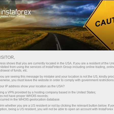
สเปรดต่ำมาก — กำไรสูง
ISITOR,
ess shows that you are currently located in the USA. If you are a resident of the Uni
โบนัส 30%
ibited from using the services of InstaFintech Group including online trading, online
กับ InstaForex คุณจะได้รับเงื่อนไขที่
drawal of funds, etc.
แข่งขันได้อย่างแท้จริง: เลเวอเรจ
สำหรับทุกการฝาก
k you are seeing this message by mistake and your location is not the US, kindly pro
สูงสุด 1:5000 สเปรดและค่า
herwise, you must leave the website in order to comply with government restrictions
คอมมิชชั่นที่ดีที่สุดในตลาด รวมถึง
ur IP address show your location as the USA?
ความเร็ว
เงื่อนไขที่เหมาะสมสำหรับการเทรด
sing a VPN provided by a hosting company based in the United States;
หุ้นและดัชนี
oes not have proper WHOIS records;
ในการเทรดและบนทางหลวง
occurred in the WHOIS geolocation database.
irm whether you are a US resident or not by clicking the relevant button below. If y
ption, being a US resident, you will not be able to open an account with InstaForex
แจ็กพอตของขวัญส่วนตัวของคุณ
เราได้พัฒนาระบบโบนัสที่ทำให้การ