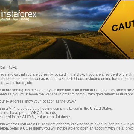
ผู้แจ้งเตือนจากทาง InstaForex
Partners area
การแข่งขันของทาง InstaForex
ISITOR,
ผู้แจ้งเตือนจาก INSTAFOREX :
ess shows that you are currently located in the USA. If you are a resident of the Uni
ibited from using the services of InstaFintech Group including online trading, online
การแข่งขันของทาง
drawal of funds, etc.
INSTAFOREX
k you are seeing this message by mistake and your location is not the US, kindly pro
herwise, you must leave the website in order to comply with government restrictions
ur IP address show your location as the USA?
sing a VPN provided by a hosting company based in the United States;
oes not have proper WHOIS records;
เปิดบัญชีซื้อขาย
occurred in the WHOIS geolocation database.
irm whether you are a US resident or not by clicking the relevant button below. If y
ption, being a US resident, you will not be able to open an account with InstaForex
เปิดบัญชีเดโม่