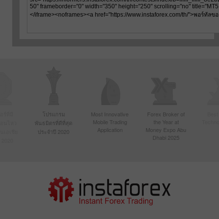
์ที่มี
โปรแกรม
Most Innovative
Forex Broker of
Best
Mobile Trading
the Year at
Techno
ื่อนไหว
พันธมิตรที่ดีที่สุด
Application
Money Expo Abu
ในเอเชีย
ประจำปี 2020
Dhabi 2025
 2020