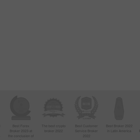
d
Best Forex
The best crypto
Best Customer
Best Broker 2022
Broker 2023 at
broker 2022
Service Broker
in Latin America
4
the conclusion of
2022