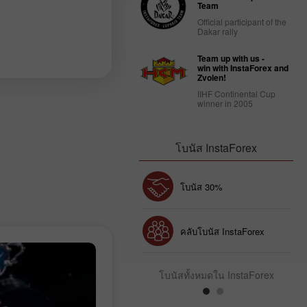
Team
Official participant of the
Dakar rally
Team up with us -
win with InstaForex and
Zvolen!
IIHF Continental Cup
winner in 2005
โบนัส InstaForex
โบนัส 30%
Chancy deposit
คลับโบนัส InstaForex
โบนัสทั้งหมดใน InstaForex