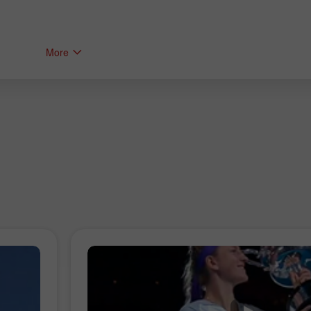
More
โบนัส 30%
Chancy deposit
คลับโบนัส InstaForex