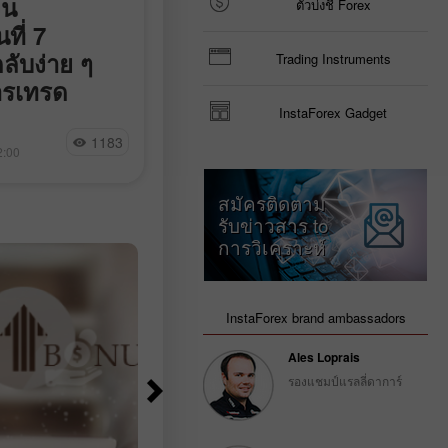
ิน
คำแนะนำการเทรดและบ
ตัวบ่งชี้ Forex
ี่ 7
วิเคราะห์สำหรับ GBP/US
ลับง่าย ๆ
ประจำวันที่ 7 สิงหาคม: เงิ
Trading Instruments
ารเทรด
ปอนด์อังกฤษติดหล่ม
InstaForex Gadget
ีการปรับตัวลงเล็ก
คู่สกุลเงิน GBP/USD แทบไม่มีความ
Paolo Greco
1183
6
ายในวันพฤหัสบดี
เคลื่อนไหวที่น่าสนใจในวันพฤหัสบดี
2:00
04:32 2026-08-07 +02:00
หภาคหรือปัจจัยพื้น
ตลอดทั้งวันไม่มีเหตุการณ์สำคัญหรือ
ย่างไรก็ตาม
การประกาศตัวเลขใด ๆ จากทั้งฝั่งสห
สมัครติดตาม
พียง 30–40 จุด
ราชอาณาจักรหรือสหรัฐฯ ที่ทำให้ตล
รับข่าวสาร to
ผลอะไรเลย ถือเป็น
ต้องตอบสนอง ดังนั้น ภาวะผันผวนต่ำ
การวิเคราะห์
 ปกติของตลาดตลอด
หนึ่งวันจึงไม่น่าแปลกใจ ตั้งแต่ต้น
ขสำคัญหรือเหตุกา
สัปดาห์ ตลาดจับตาดูข้อมูลตลาด
แรงงานและอัตราการว่างงานของ
สหรัฐฯ อย่างใกล้ชิด เพราะข้อมูลเหล่า
InstaForex brand ambassadors
จะเป็นตัวกำหนดทิศทางของอัตรา
ดอกเบี้ยนโยบายของ Fed ซึ่งก็พอจะ
Ales Loprais
เดาได้อยู่แล้วว่า
รองแชมป์แรลลี่ดาการ์