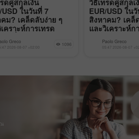
ทรดคู่สกุลเงิน
วิธีเทรดคู่สกุลเง
USD ในวันที่ 7
EUR/USD ในวันท
าคม? เคล็ดลับง่าย ๆ
สิงหาคม? เคล็ด
ิเคราะห์การเทรด
และวิเคราะห์ก
บผู้เริ่มต้น
สำหรับมือใหม่
น GBP/USD แทบไม่ขยับตลอดวัน
คู่สกุลเงิน EUR/USD ม
aolo Greco
Paolo Greco
1096
ี ความผันผวนมีไม่ถึง 40 พิป ซึ่ง
น้อยระหว่างการซื้อข
5:47 2026-08-07 +02:00
05:47 2026-08-07 +0
น้อยมากสำหรับเงินปอนด์ สะท้อน
ทั้งที่ไม่มีปัจจัยด้านม
นว่าตลาดแทบไม่มีการเคลื่อนไหว
ฐานใดๆ เป็นสาเหตุ อ
งนั้นจึงแทบไม่มีอะไรจากวันก่อน
สำหรับการเคลื่อนไหวเ
หยิบมาวิเคราะห์เพิ่มเติม ไม่มี
นั้น แทบไม่ต้องมีเหตุ
แพร่ข้อมูลเศรษฐกิจสำคัญทั้งใน
เพียง “เสียงรบกวน”
าณาจักรและสหรัฐฯ และก็ไม่มี
ทั้งวัน โดยไม่มีตัวเล
มิรัฐศาสตร์ที่โดดเด่นตามออกมา
รณ์ใดๆ ที่โดดเด่น
านที่ยังไม่ได้รับการยืนยัน ระบุ
ารเจรจาระหว่างโอมานและ
0
นเกี่ยวกับการเปิดช่องแคบฮอร์มุซ
กำหนดเส้นทางเดินเรือ ซึ่งใน
ีเพียงตลาดน้ำมันเท่านั้นที่ตอบ
ุณ
อข้อมูลดังกล่าว สำหรับ
อร์ในตลาดเงิน