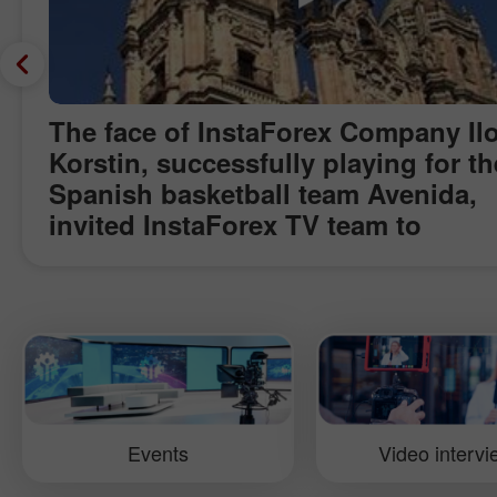
The face of InstaForex Company Il
Korstin, successfully playing for th
Spanish basketball team Avenida,
invited InstaForex TV team to
Salamanca to see the final game of
Spain Championship. In addition t
basketball play-off which Ilona had
won, the journalists visited the pla
of interest in Salamanca: the oldes
European University - in olden tim
such persons as Cervantes,
Events
Video interv
Calderуn and Lope de Vega were