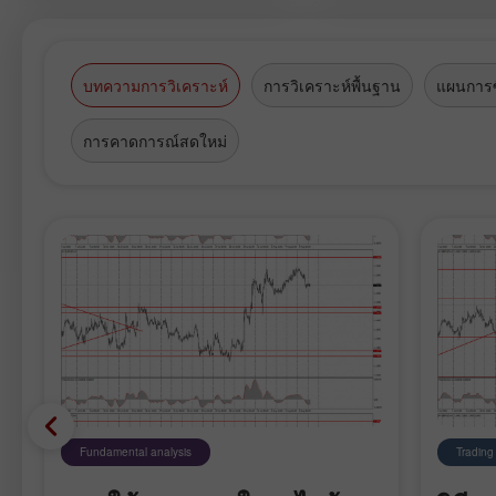
studying here. InstaTV team also h
chance to admire cathedrals and ca
of Spanish Renaissance.
บทความการวิเคราะห์
การวิเคราะห์พื้นฐาน
แผนการซ
การคาดการณ์สดใหม่
Fundamental analysis
Trading