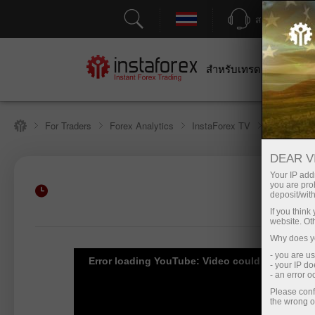
สนับสนุน
สำหรับเทรดเดอร์
สำหร
For Traders
Forex Analytics
InstaForex TV
Forex TV 
DEAR V
Your IP addr
you are proh
การฝากเงิน
deposit/with
If you thin
website. Ot
Why does yo
- you are u
Error loading YouTube: Video could not be pla
- your IP d
- an error 
Please conf
the wrong o