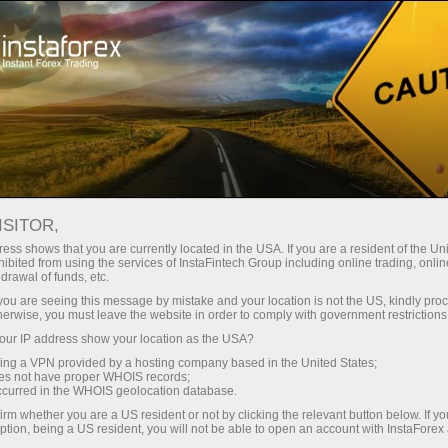
เปิดบัญชีเทรดทันที
แพลตฟอร์มการเทรด
ับผู้เริ่มต้นใหม่
สำหรับนักลงทุน
สำหรับหุ้นส่วน
แคมเ
News
ISITOR,
ess shows that you are currently located in the USA. If you are a resident of the Uni
ibited from using the services of InstaFintech Group including online trading, online
การถอนเงิน
drawal of funds, etc.
k you are seeing this message by mistake and your location is not the US, kindly pro
herwise, you must leave the website in order to comply with government restrictions
ur IP address show your location as the USA?
sing a VPN provided by a hosting company based in the United States;
yed
oes not have proper WHOIS records;
occurred in the WHOIS geolocation database.
irm whether you are a US resident or not by clicking the relevant button below. If y
ption, being a US resident, you will not be able to open an account with InstaForex