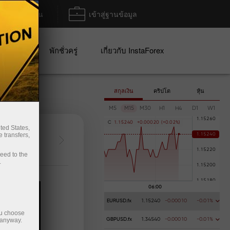
ฝาก/ถอน
เข้าสู่ฐานข้อมูล
ปญ
พักชั่วครู่
เกี่ยวกับ InstaForex
สกุลเงิน
คริปโต
หุ้น
M5
M15
M30
H1
H4
D1
W1
C
1
.
1
5
2
4
0
+
0
.
0
0
0
2
0
(
+
0
.
0
2
%
)
ted States,
 transfers,
เปิดบัญชีซื้อขาย
เปิดบัญช
ceed to the
.
EURUSD.fx
1.15240
-0.00010
-0.01%
ou choose
 anyway.
GBPUSD.fx
1.34540
-0.00010
-0.01%