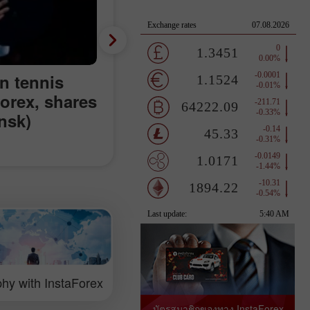
n tennis
aForex, shares
nsk)
hy with InstaForex
บัตรสมาชิกของทาง InstaForex