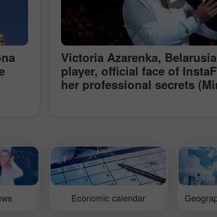
ona
Victoria Azarenka, Belarusia
e
player, official face of Inst
her professional secrets (Mi
o the
ces
t
es
iews
Economic calendar
Geograp