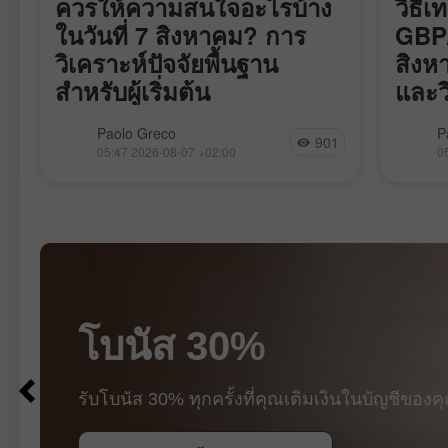
ควรให้ความสนใจอะไรบ้าง
วิธีเ
ในวันที่ 7 สิงหาคม? การ
GBP/
วิเคราะห์ปัจจัยพื้นฐาน
สิงห
สำหรับผู้เริ่มต้น
และว
สำหรั
่
มีรายงานตัวเลขเศรษฐกิจมหภาคที่มี
คู่เงิ
Paolo Greco
P
901
กำหนดประกาศในวันศุกร์เพียงไม่กี่
พฤหัสบด
05:47 2026-08-07 +02:00
0
รายการ แต่เกือบทั้งหมดมีความสำคัญ
ถือว่า
เราจะข้ามรายงานจากเยอรมนีไป
ให้เห็
เนื่องจากแทบไม่มีโอกาสส่งผลต่อ
เลย ดั
ง
บรรยากาศในตลาด ความสนใจควรมุ่ง
หน้าให้
ไปที่ข้อมูลจากสหรัฐฯ เป็นหลัก วันนี้จะมี
การเผย
การเผยแพร่รายงานสำคัญ 3 ฉบับ ได้แก่
สหราชอ
Non-Farm Payrolls, อัตราการว่างงาน
ข่าวภู
และการเติบโตของค่าจ้าง สองรายงาน
ตามรายง
แรกแทบไม่ต้องอธิบายเพิ่มเติม
ว่ามีก
โบนัส 30%
$100
ง
อิหร่า
$1000
และการ
ตอนนี้ม
รับโบนัส 30% ทุกครั้งที่คุณเติมเงินในบัญชีของค
สนองต่
เทรดเด