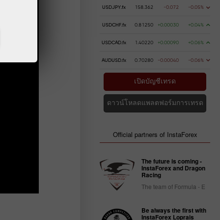
USDJPY.fx
158.362
-0.072
-0.05%
USDCHF.fx
0.81250
+0.00030
+0.04%
USDCAD.fx
1.40220
+0.00090
+0.06%
AUDUSD.fx
0.70280
-0.00040
-0.06%
เปิดบัญชีเทรด
ดาวน์โหลดแพลตฟอร์มการเทรด
Official partners of InstaForex
The future is coming -
InstaForex and Dragon
Racing
The team of Formula - E
Be always the first with
InstaForex Loprais