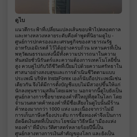
ดูไบ
แนวตึกระฟ้าที่เปลี่ยนแปลงเส้นขอบฟ้าไปตลอดกาล
และทางหลวงหลายระดับคือคำพูดที่นิยามดูไบ -
ศูนย์การปกครองและเศรษฐกิจของสาธารณรัฐ
อาหรับเอมิเรตส์ ไว้ได้อย่างครบถ้วน มหานครที่เป็น
พหุวัฒนธรรมแห่งนี้มีทั้งความปรารถนาในความ
ทันสมัยชั่วนิรันดร์และความต้องการเทคโนโลยีขั้น
สูง ควบคู่ไปกับวิถีชีวิตที่เปี่ยมไปด้วยความศรัทธาใน
ศาสนาอย่างสงบสุขและการดำเนินชีวิตตามแบบ
ประเพณี บริษัท InstaForex เองก็นับถือประเพณีเช่น
เดียวกัน จึงได้มีการตั้งบัญชีแบบไม่มีสวอปขึ้นให้แก่
นักลงทุนชาวมุสลิมโดยเฉพาะ นอกจากนี้ดูไบยังเป็น
ศูนย์กลางการซื้อขายทองคำที่ใหญ่ที่สุดในโลก โดย
จำนวนตลาดค้าทองคำที่มีชื่อเสียงในดูไบนั้นมีร้าน
ค้าทองมากกว่า 1000 แห่ง และเนื่องจากว่าไม่มี
การเก็บภาษีเครื่องประดับ การซื้อทองคำจึงเป็นการ
อัดฉีดเงินสดที่เป็นประโยชน์มาวิธีหนึ่ง “เมืองแห่ง
ทองคำ” ที่มีประวัติศาสตร์หลายร้อยปีนี้เป็น
ศูนย์กลางทางการเงินสำคัญของโลก และยังเป็น