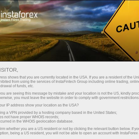
สำหรับเทรดเดอร์
Forex Analytics
InstaForex TV
ท่องโลกภูมิศาสตร์กับทาง InstaForex
ISITOR,
ess shows that you are currently located in the USA. If you are a resident of the Uni
ท่องโลกภูมิศาสตร์กับ
ibited from using the services of InstaFintech Group including online trading, online
drawal of funds, etc.
ทาง InstaForex
k you are seeing this message by mistake and your location is not the US, kindly pro
herwise, you must leave the website in order to comply with government restrictions
ur IP address show your location as the USA?
ท่องโลกภูมิศาสตร์กับทาง InstaForex เป็นเป้า
sing a VPN provided by a hosting company based in the United States;
หมายใหม่สำหรับการท่องเที่ยว โดยกลุ่มของ
oes not have proper WHOIS records;
สถานีโทรทัศน์ InstaForex ได้ไปเที่ยวและเยี่ยม
occurred in the WHOIS geolocation database.
ชมสถานที่ทางการเงินหลายแห่งรอบโลกและพบ
irm whether you are a US resident or not by clicking the relevant button below. If y
ption, being a US resident, you will not be able to open an account with InstaForex
เจอกับวัฒนธรรมอันเก่าแก่ที่ได้มีส่วนสอดคล้อง