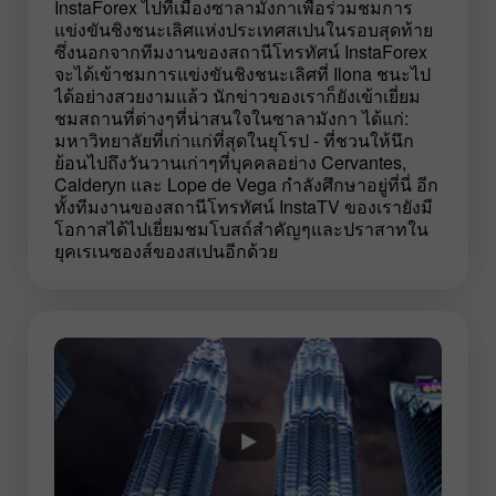
InstaForex ไปที่เมืองซาลามังกาเพื่อร่วมชมการ
แข่งขันชิงชนะเลิศแห่งประเทศสเปนในรอบสุดท้าย
ซึ่งนอกจากทีมงานของสถานีโทรทัศน์ InstaForex
จะได้เข้าชมการแข่งขันชิงชนะเลิศที่ Ilona ชนะไป
ได้อย่างสวยงามแล้ว นักข่าวของเราก็ยังเข้าเยี่ยม
ชมสถานที่ต่างๆที่น่าสนใจในซาลามังกา ได้แก่:
มหาวิทยาลัยที่เก่าแก่ที่สุดในยุโรป - ที่ชวนให้นึก
ย้อนไปถึงวันวานเก่าๆที่บุคคลอย่าง Cervantes,
Calderуn และ Lope de Vega กำลังศึกษาอยู่ที่นี่ อีก
ทั้งทีมงานของสถานีโทรทัศน์ InstaTV ของเรายังมี
โอกาสได้ไปเยี่ยมชมโบสถ์สำคัญๆและปราสาทใน
ยุคเรเนซองส์ของสเปนอีกด้วย