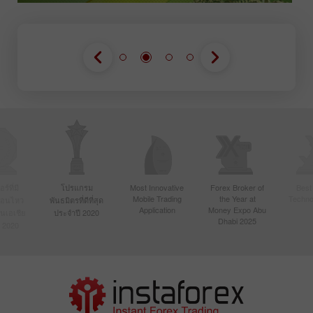
์ที่มี
โปรแกรม
Most Innovative
Forex Broker of
Best
Mobile Trading
the Year at
Techno
ื่อนไหว
พันธมิตรที่ดีที่สุด
Application
Money Expo Abu
ในเอเชีย
ประจำปี 2020
Dhabi 2025
 2020