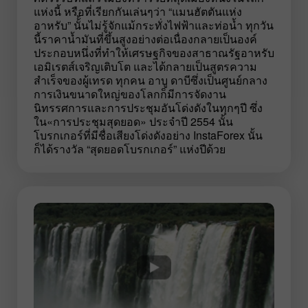
แห่งนี้ หรือที่เรียกกันเล่นๆว่า “แมนฮัตตันแห่ง
อาหรับ” นั้้นไม่รู้จักแม้กระทั่งไฟฟ้าและท่อน้ำ ทุกวัน
นี้ราคาน้ำมันที่ขึ้นสูงอย่างต่อเนื่องกลายเป็นองค์
ประกอบหนึ่งที่ทำให้เศรษฐกิจของสาธาณรัฐอาหรับ
เอมิเรตส์เจริญเติบโต และได้กลายเป็นสูตรความ
สำเร็จของผู้เทรด ทุกคน อาบู ดาบีซึ่งเป็นศูนย์กลาง
การเงินขนาดใหญ่ของโลกก็มีการจัดงาน
นิทรรศการและการประชุมอันโด่งดังในทุกๆปี ซึ่ง
ใน«การประชุมสุดยอด» ประจำปี 2554 นั้น
โบรกเกอร์ที่มีชื่อเสียงโด่งดังอย่าง InstaForex นั้น
ก็ได้รางวัล “สุดยอดโบรกเกอร์” แห่งปีด้วย