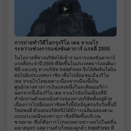
การถ่ายทำวิดีโอกรุงริโอ เดอ จาเนโร
ระหว่างช่วงการแข่งขันดาการ์ แรลลี่ 2555
ในโอกาสที่ทางบริษัทได้เข้าร่วมการแข่งขันดาการ์
แรลลี่ประจำปี 2555 ที่จัดขึ้นในประเทศอาร์เจนตินา
ชิลี และเปรู ทางบริษัท InstaForex จึงได้ตัดสินใจบิน
ต่อไปยังประเทศบราซิล เพื่อไปเยี่ยมชมเมืองริโอ
เดอ จาเนโรโดยเฉพาะเนื่องจากเมืองนี้เป็น
ศูนย์กลางทางการเงินแห่งหนึ่งในละตินอเมริกา
นอกจากนี้เมืองริโอ เดอ จาเนโรยังเป็นเมืองที่มี
สำนักงานตัวแทนหุ้นส่วนของทางบริษัทตั้งอยู่ด้วย
เนื่องการไปเยือนบราซิลครั้งนี้บังเอิญตรงกับวันขึ้นปี
ใหม่พอดี ตัวแทนบริษัทจึงได้มีการเฉลิมฉลองตาม
แบบประเพณีของชาวบราซิลที่จัดขึ้นบริเวณ
ชายหาด -ซึ่งก็คือการโปรยกุหลาบขาวลงไปในคลื่น
มหาสมุทร แด่ความสำเร็จของลูกค้า InstaForex ที่