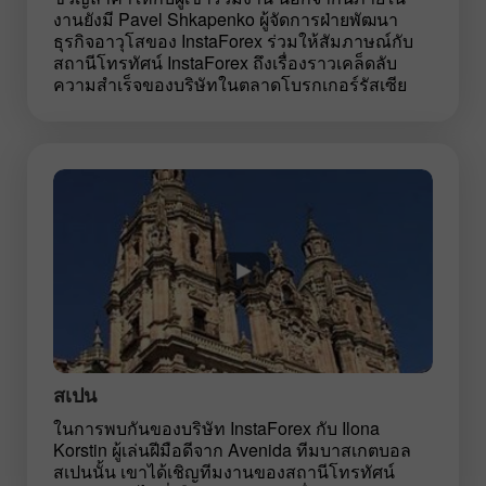
งานยังมี Pavel Shkapenko ผู้จัดการฝ่ายพัฒนา
ธุรกิจอาวุโสของ InstaForex ร่วมให้สัมภาษณ์กับ
สถานีโทรทัศน์ InstaForex ถึงเรื่องราวเคล็ดลับ
ความสำเร็จของบริษัทในตลาดโบรกเกอร์รัสเซีย
สเปน
ในการพบกันของบริษัท InstaForex กับ Ilona
Korstin ผู้เล่นฝีมือดีจาก Avenida ทีมบาสเกตบอล
สเปนนั้น เขาได้เชิญทีมงานของสถานีโทรทัศน์