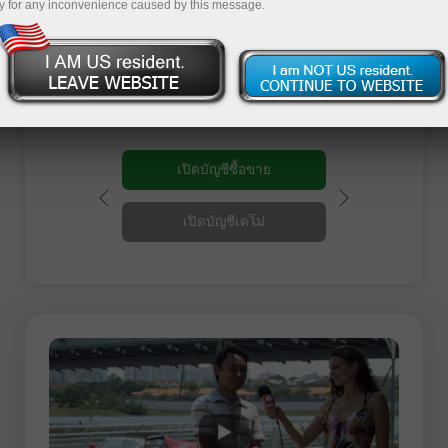
กับจังหวะวิถีชีวิตทางธุรกิจในสมัยใหม่ พวกเราจะ
y for any inconvenience caused by this message.
เปิดประตูให้คุณได้พบกับลอนดอน, ริโอเดอจาเน
โร, ฮ่องกง, สิงคโปร์และอื่น ๆ อีกมากมายด้วย
สายตาของคุณเองในการท่องเที่ยวเชิงธุรกิจ
ย