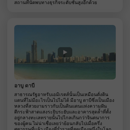
สถานที่นัดพบทางธุรกิจระดับชั้นสูงอีกด้วย
อาบู ดาบี
สาธารณรัฐอาหรับเอมิเรตส์นั้นเป็นเหมือนดั่งดิน
แดนที่ไม่มีอะไรเป็นไปไม่ได้ มีอาบู ดาบีซึ่งเป็นเมือง
หลวงที่สวยงามราวกับเป็นดินแดนแห่งความฝัน
ตึกระฟ้าสาดแสงระยิบระยับและอาคารสุดล้ำที่ตั้ง
อยู่กลางทะเลทรายนั้นไปไกลเกินกว่าจินตนาการ
ของผู้คน ไม่น่าเชื่อเลยว่าย้อนกลับไปเมื่อครึ่ง
ศตวรรษที่แล้ว เมืองที่ร่ำรวยที่สุดเมืองหนึ่งในโลก