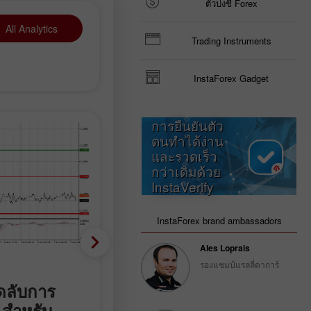
ตัวบ่งชี้ Forex
All Analytics
Trading Instruments
InstaForex Gadget
การยืนยันตัว
ตนทำได้ง่าน
และรวดเร็ว
กว่าเดิมด้วย
InstaVerify
InstaForex brand ambassadors
Ales Loprais
Technical analysis
รองแชมป์แรลลี่ดาการ์
ดลับการ
สัญญาณการเทรดทองคำ
 สำหรับ
ประจำวันที่ 7–10 สิงหาคม