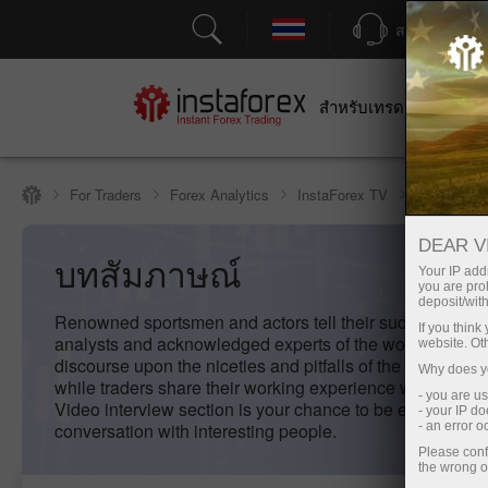
สนับสนุน
สำหรับเทรดเดอร์
สำหร
บทสัมภาษณ
For Traders
Forex Analytics
InstaForex TV
DEAR V
บทสัมภาษณ์
Your IP addr
you are proh
deposit/with
Renowned sportsmen and actors tell their success stori
If you thin
analysts and acknowledged experts of the world of fina
website. Ot
discourse upon the niceties and pitfalls of the currency t
Why does yo
while traders share their working experience with InstaF
- you are u
Video interview section is your chance to be engaged in
- your IP d
conversation with interesting people.
- an error 
Please conf
the wrong o