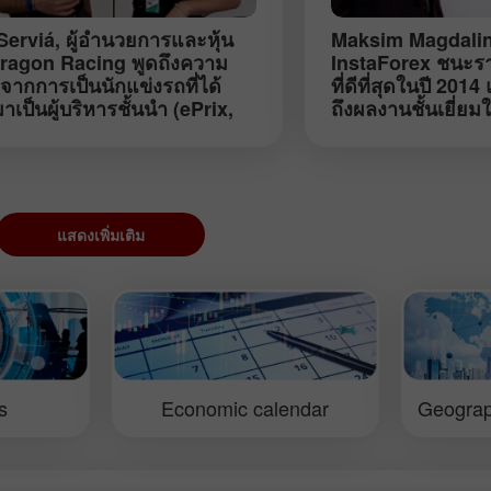
Serviá
, ผู้อำนวยการและหุ้น
Maksim Magdalin
Dragon Racing พูดถึงความ
InstaForex ชนะราง
จากการเป็นนักแข่งรถที่ได้
ที่ดีที่สุดในปี 201
เป็นผู้บริหารชั้นนำ (ePrix,
ถึงผลงานชั้นเยี่ย
la E, Moscow, มิถุนายน)
(Kiev, พฤษภาคม,)
แสดงเพิ่มเติม
s
Economic calendar
Geograp