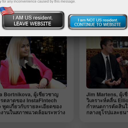
y for any inconvenience caused by this message.
การฝาก
ia Bortnikova
, ผู้เชี่ยวชาญ
Jim Martens
, ผู้
รตลาดของ InstaFintech
วิเคราะห์คลื่น Elli
 พูดเกี่ยวกับรายละเอียดของ
กำหนดการตัดสิน
งานในสภาพแวดล้อมระหว่าง
กลางยุโรปและธน
ศ
(Moscow, พฤศจิก