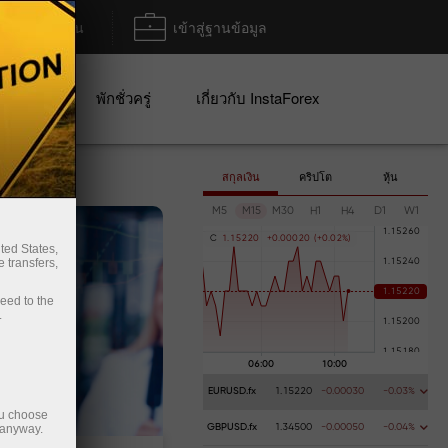
ฝาก/ถอน
เข้าสู่ฐานข้อมูล
ปญ
พักชั่วครู่
เกี่ยวกับ InstaForex
สกุลเงิน
คริปโต
หุ้น
M5
M15
M30
H1
H4
D1
W1
C
1
.
1
5
2
2
0
+
0
.
0
0
0
2
0
(
+
0
.
0
2
%
)
ted States,
 transfers,
ceed to the
.
EURUSD.fx
1.15220
-0.00030
-0.03%
ou choose
 anyway.
GBPUSD.fx
1.34500
-0.00050
-0.04%