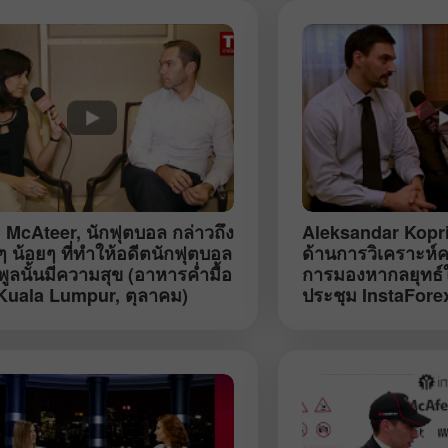
 McAteer
, นักฟุตบอล กล่าวถึง
Aleksandar Kopr
็กๆ น้อยๆ ที่ทำให้อดีตนักฟุตบอล
ด้านการวิเคราะห์คลื
์พูลนั้นมีความสุข (อาหารค่ำมื้อ
การมองหากลยุทธ์
โบนัส 30%
Chancy deposit
 Kuala Lumpur, ตุลาคม)
ประชุม InstaForex 
Petersburg, ตุลา
คลับโบนัส InstaForex