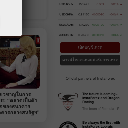
USDJPY.fx
158.425
-0.009
-0.01%
เงิน
การถอนเงิน
USDCHF.fx
0.81170
-0.00050
-0.06%
USDCAD.fx
1.40250
+0.00120
+0.09%
AUDUSD.fx
0.70350
+0.00030
+0.04%
เปิดบัญชีเทรด
ดาวน์โหลดแพลตฟอร์มการเทรด
Official partners of InstaForex
เชี่ยวชาญในการ
The future is coming -
InstaForex and Dragon
ott: “ตลาดเป็นตัว
Racing
ใจของธนาคาร
The team of Formula - E
าคารกลางสหรัฐฯ”
ายน)
Be always the first with
InstaForex Loprais