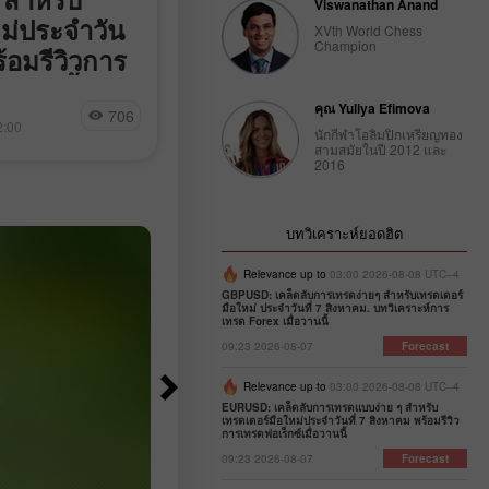
Viswanathan Anand
ม่ประจำวัน
2026: ขายต่ำกว่า $4,296
XVth World Chess
Champion
ร้อมรีวิวการ
(200 EMA - 3/8 Murray)
่อวานนี้
1536 เกิดขึ้นใน
ทองคำกำลังซื้อขายอยู่บริเวณ 4,262
Dimitrios Zappas
คุณ Yuliya Efimova
706
9
ACD เพิ่งเริ่ม
ดอลลาร์ ฟื้นตัวขึ้นมาหลังจากพบแรงร
2:00
09:08 2026-08-07 +02:00
นักกีฬาโอลิมปิกเหรียญทอง
ศูนย์ ยืนยันจุด
แข็งแกร่งใกล้กรอบบนของช่องแนวโน
สามสมัยในปี 2012 และ
ี่ถูกต้อง ส่งผลให้
ขาขึ้นที่เคยถูกทะลุลงไป มีแนวโน้มว่
2016
 20 จุด (pips)
ราคาจะยังคงปรับตัวขึ้นต่อในช่วงไม่กี
ารว่างงานที่ออก
ชั่วโมงข้างหน้า และอาจขึ้นไปทดสอ
ัวกำหนดบรรยากาศ
ระดับ Murray 3/8 แถว ๆ 4,296 ดอลล
บทวิเคราะห์ยอดฮิต
ละช่วยหนุนค่าเงิน
ก่อนจะไปถึงระดับเส้นค่าเฉลี่ยเคลื่อนที
Relevance up to
03:00 2026-08-08 UTC--4
่สิ้นสุดวันที่ 1
200 วัน
GBPUSD: เคล็ดลับการเทรดง่ายๆ สำหรับเทรดเดอร์
มือใหม่ ประจำวันที่ 7 สิงหาคม. บทวิเคราะห์การ
เทรด Forex เมื่อวานนี้
09:23 2026-08-07
Forecast
Relevance up to
03:00 2026-08-08 UTC--4
EURUSD: เคล็ดลับการเทรดแบบง่าย ๆ สำหรับ
เทรดเดอร์มือใหม่ประจำวันที่ 7 สิงหาคม พร้อมรีวิว
การเทรดฟอเร็กซ์เมื่อวานนี้
09:23 2026-08-07
Forecast