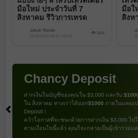
มือใหม่ ประจำวันที่ 7
มือให
สิงหาคม รีวิวการเทรด
สิงห
Forex ของเมื่อวาน
เทรด 
การทดสอบราคาแถว 157.92 เกิดขึ้นใน
การทดส
Jakub Novak
J
909
ช่วงเวลาที่ตัวชี้วัด MACD เพิ่งเริ่มเคลื่อน
ในช่วงเ
09:23 2026-08-07 +02:00
0
ตัวขึ้นจากระดับศูนย์ ยืนยันจุดเข้าเทรด
ขยับขึ้
ซื้อดอลลาร์ที่ถูกต้อง ส่งผลให้คู่เงินดีดตัว
เทรดฝั่ง
ขึ้นไปยังระดับเป้าหมายที่ 158.22
เงินดีด
รายงานตัวเลขผู้ขอรับสวัสดิการว่างงาน
อย่างไร
ที่ออกมาแข็งแกร่งช่วยหนุนดอลลาร์เมื่อ
เซสชั
วานนี้ และเพิ่มแรงตึงเครียดให้กับคู่เงิน
สหรัฐท
Chancy Deposit
USD/JPY ตัวเลขสำหรับสัปดาห์สิ้นสุด
ถือดอล
วันที่ 1 สิงหาคมอยู่ที่ 199,000
ปอนด์ 
ครั้งแร
ฝากเงินในบัญชีของคุณใน $3,000 และรับ
$100
ใน สิงหาคม ทางเราได้ออก
$1000
ภายในแคมเป
Deposit !
คว้าโอกาสที่จะชนะด้วยการฝากเงิน $3,000 ไปใน
ตามเงื่อนไขนี้แล้ว คุณก็จะกลายเป็นผู้เข้าร่วม
รับโบนัส
เข้าร่วมการแข่งขัน