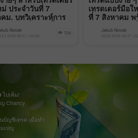
ม่ ประจำวันที่ 7
เทรดเดอร์มือให
าคม. บทวิเคราะห์การ
ที่ 7 สิงหาคม พ
Forex เมื่อวานนี้
เทรดฟอเร็กซ์เมื
อบราคาที่ระดับ 1.3464 เกิดขึ้น
การทดสอบราคาแถว 1.
akub Novak
Jakub Novak
726
วลาที่ตัวชี้วัด MACD เพิ่งเริ่ม
จังหวะที่อินดิเคเตอร์ M
9:23 2026-08-07 +02:00
09:23 2026-08-07 +0
นจากระดับศูนย์ ซึ่งยืนยันจุดเข้า
เคลื่อนไหวลงจากระดับ
ซื้อเงินปอนด์ที่ถูกต้อง ส่งผลให้คู่
เข้าเปิดสถานะขายยูโรท
ตัวขึ้นไปได้ 20 จุด (pips)
คู่เงินร่วงลงไปประมาณ
ก็ตาม เมื่อเข้าใกล้ช่วงกลาง
จำนวนผู้ขอรับสวัสดิก
นอเมริกา สภาวะตลาดแรงงาน
มาค่อนข้างต่ำเป็นต
ี่แข็งแกร่งได้หนุนความต้องการ
การเทรดเมื่อวานนี้ แ
ลาร์และกดดันสถานะของเงิน
ดอลลาร์ สำหรับสัปดาห์ที
ตัวเลขผู้ขอรับสวัสดิการว่างงาน
สิงหาคม
กในสัปดาห์สิ้นสุดวันที่
0
ไปเพิ่ม!
ญ Chancy
บัญชีเทรด เมื่อทำ
แคมเปญ