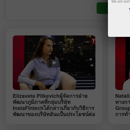
We are sorr
ีซื้อขาย
เปิดบัญชีเดโม่
Elizaveta Pitkevich
ผู้จัดการฝ่าย
Natal
พัฒนาภูมิภาคที่กลุ่มบริษัท
ทางกา
InstaFintechได้กล่าวเกี่ยวกับวิธีการ
Group
พัฒนาของบริษัทอันเเป็นประโยชน์ต่อ
การทำ
การพัฒนาส่วนบุคคลของพนักงาน
ประเท