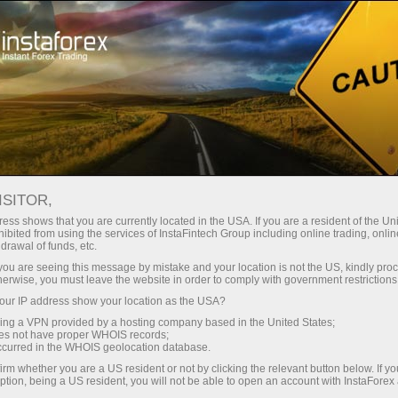
เปิดบัญชีเทรดทันที
แพลตฟอร์มการเทรด
ับผู้เริ่มต้นใหม่
สำหรับนักลงทุน
สำหรับหุ้นส่วน
แคมเ
์
ISITOR,
ess shows that you are currently located in the USA. If you are a resident of the Uni
ibited from using the services of InstaFintech Group including online trading, online
drawal of funds, etc.
es, famed
k you are seeing this message by mistake and your location is not the US, kindly pro
nce
herwise, you must leave the website in order to comply with government restrictions
rading,
ur IP address show your location as the USA?
orex. The
sing a VPN provided by a hosting company based in the United States;
oes not have proper WHOIS records;
occurred in the WHOIS geolocation database.
irm whether you are a US resident or not by clicking the relevant button below. If y
ption, being a US resident, you will not be able to open an account with InstaForex