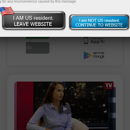
y for any inconvenience caused by this message.
in conversation with interesting people.
ย