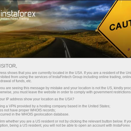
For Traders
Forex Analytics
InstaForex TV
บทสัมภาษณ์
ISITOR,
ess shows that you are currently located in the USA. If you are a resident of the Uni
บทสัมภาษณ์
ibited from using the services of InstaFintech Group including online trading, online
drawal of funds, etc.
k you are seeing this message by mistake and your location is not the US, kindly pro
Renowned sportsmen and actors tell their
herwise, you must leave the website in order to comply with government restrictions
success stories, famed analysts and
ur IP address show your location as the USA?
acknowledged experts of the world of finance
sing a VPN provided by a hosting company based in the United States;
discourse upon the niceties and pitfalls of the
oes not have proper WHOIS records;
occurred in the WHOIS geolocation database.
currency trading, while traders share their
working experience with InstaForex. The Video
irm whether you are a US resident or not by clicking the relevant button below. If y
ption, being a US resident, you will not be able to open an account with InstaForex
interview section is your chance to be engaged