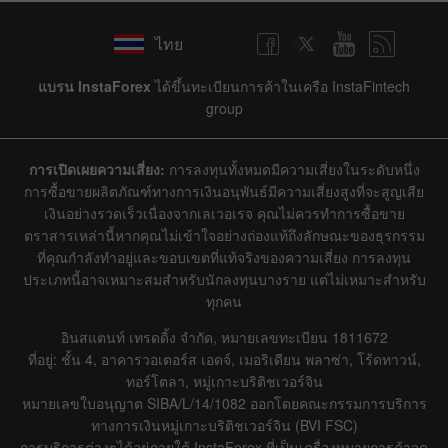
ไทย
แบรน InstaForex
ได้ขึ้นทะเบียนการค้าในเครือ InstaFintech
group
การเปิดเผยความเสี่ยง:
การลงทุนทั้งหมดมีความเสี่ยงในระดับหนึ่ง
การซื้อขายผลิตภัณฑ์ทางการเงินอนุพันธ์มีความเสี่ยงสูงที่จะสูญเสีย
เงินอย่างรวดเร็วเนื่องจากเลเวอเรจ คุณไม่ควรทำการซื้อขาย
ตราสารเหล่านี้หากคุณไม่เข้าใจอย่างถ่องแท้ถึงลักษณะของธุรกรรม
ที่คุณกำลังทำอยู่และขอบเขตที่แท้จริงของความเสี่ยง การลงทุน
ประเภทนี้อาจเหมาะสมสำหรับนักลงทุนบางราย แต่ไม่เหมาะสำหรับ
ทุกคน
อินสแตนท์ เทรดดิ้ง จำกัด, หมายเลขทะเบียน 1811672
ที่อยู่: ชั้น 4, อาคารวอเตอร์ส เอดจ์, เมอริเดียน พลาซ่า, โร้ดทาวน์,
ทอร์โตลา, หมู่เกาะบริติชเวอร์จิน
หมายเลขใบอนุญาต SIBA/L/14/1082 ออกโดยคณะกรรมการบริการ
ทางการเงินหมู่เกาะบริติชเวอร์จิน (BVI FSC)
การบริการต่างๆได้อยู่ภายใต้ InstaForex ที่เป็นเครื่องหมายการค้าจด