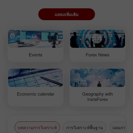
แสดงเพิ่มเติม
Events
Forex News
Economic calendar
Geography with
InstaForex
บทความการวิเคราะห์
การวิเคราะห์พื้นฐาน
แผนการซื้