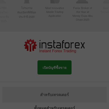
์ที่มี
โปรแกรม
Most Innovative
Forex Broker of
Best
Mobile Trading
the Year at
Techno
ื่อนไหว
พันธมิตรที่ดีที่สุด
Application
Money Expo Abu
ในเอเชีย
ประจำปี 2020
Dhabi 2025
 2020
เปิดบัญชีซื้อขาย
สำหรับเทรดเดอร์
ทั้งหมดสำหรับเทรดเดอร์