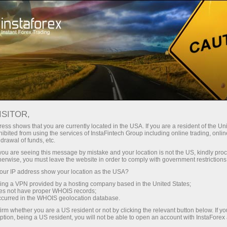
For Traders
Analytical Reviews
Technical analysis
ISITOR,
22.04.2020: Forex Analysis &
ess shows that you are currently located in the USA. If you are a resident of the Uni
ibited from using the services of InstaFintech Group including online trading, online
Reviews: Instaforex Daily Analysis -
drawal of funds, etc.
22nd April 2020
k you are seeing this message by mistake and your location is not the US, kindly pro
herwise, you must leave the website in order to comply with government restrictions
ur IP address show your location as the USA?
sing a VPN provided by a hosting company based in the United States;
oes not have proper WHOIS records;
เปิดบัญชีซื้อขาย
occurred in the WHOIS geolocation database.
irm whether you are a US resident or not by clicking the relevant button below. If y
ption, being a US resident, you will not be able to open an account with InstaForex
เปิดบัญชีเดโม่