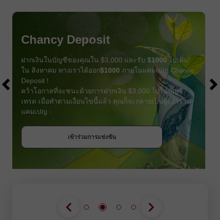
Chancy Deposit
ฝากเงินในบัญชีของคุณใน $3,000 และรับ
$1000
ไปเพิ่ม!
ใน สิงหาคม ทางเราได้ออก
$1000
ภายในแคมเปญ Chancy
Deposit !
คว้าโอกาสที่จะชนะด้วยการฝากเงิน $3,000 ไปในบัญชี
เทรด เมื่อทำตามเงื่อนไขนี้แล้ว คุณก็จะกลายเป็นผู้เข้าร่วม
แคมเปญ
รับโบนัส
เข้าร่วมการแข่งขัน
เข้าร่วมการแข่งขัน
เข้าร่วมการแข่งขัน