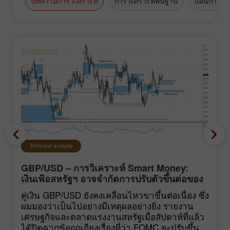
บทความการวิเคราะห์
การวิเคราะห์พื้นฐาน
แผนการซื้
Technical analysis
GBP/USD – การวิเคราะห์ Smart Money:
เงินเฟ้อสหรัฐฯ อาจจำกัดการปรับตัวขึ้นต่อของ
ค่าเงินปอนด์
คู่เงิน GBP/USD ยังคงเคลื่อนไหวขาขึ้นต่อเนื่อง ซึ่ง
ผมมองว่าเป็นไปอย่างมีเหตุผลอย่างยิ่ง รายงาน
เศรษฐกิจและตลาดแรงงานสหรัฐเมื่อสัปดาห์ที่แล้ว
ได้ปิดฉากข้อถกเถียงเรื่องที่ว่า FOMC จะปรับขึ้น