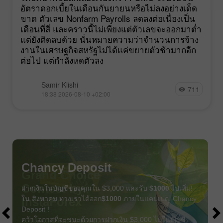
อัตราดอกเบี้ยในเดือนกันยายนหรือไม่ลงอย่างเด็ด
ขาด ตัวเลข Nonfarm Payrolls ลดลงต่อเนื่องเป็น
เดือนที่สี่ และคราวนี้ไม่เพียงแต่ตัวเลขจะออกมาต่ำ
แต่ยังติดลบด้วย นั่นหมายความว่าจำนวนการจ้าง
งานในเศรษฐกิจสหรัฐไม่ได้แค่ขยายตัวช้ามากอีก
ต่อไป แต่กำลังหดตัวลง
Samir Klishi
711
18:38 2026-08-10 +02:00
Chancy Deposit
ฝากเงินในบัญชีของคุณใน $3,000 และรับ
$1000
ไปเพิ่ม!
ใน สิงหาคม ทางเราได้ออก
$1000
ภายในแคมเปญ Chancy
Deposit !
คว้าโอกาสที่จะชนะด้วยการฝากเงิน $3,000 ไปในบัญชี