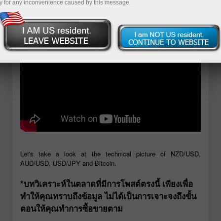
y for any inconvenience caused by this message.
เปิดบัญชีเดโม่
Let's take a look at the technical picture of NZD/USD,
AUD/USD, USD/JPY and Bitcoin.
*บทวิเคราะห์ในตลาดที่มีการโพสต์ตรงนี้ เพียงเพื่อ
ทำให้คุณทราบถึงข้อมูล ไม่ได้เป็นการเจาะจงถึงขั้น
ตอนให้คุณทำการซื้อขายตาม