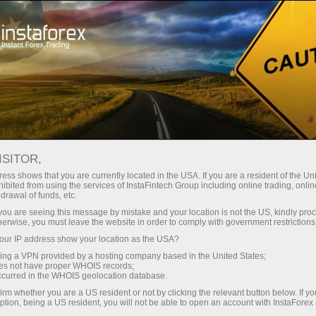
For Traders
Analytical Reviews
Technical analysis
ISITOR,
30.05.2023: Forex Analysis &
ess shows that you are currently located in the USA. If you are a resident of the Uni
ibited from using the services of InstaFintech Group including online trading, online
Reviews: Forex forecast 05/30/2023
drawal of funds, etc.
NZD/USD, AUD/USD, USD/JPY and
k you are seeing this message by mistake and your location is not the US, kindly pro
herwise, you must leave the website in order to comply with government restrictions
Bitcoin from Sebastian Seliga
ur IP address show your location as the USA?
sing a VPN provided by a hosting company based in the United States;
oes not have proper WHOIS records;
occurred in the WHOIS geolocation database.
เปิดบัญชีซื้อขาย
irm whether you are a US resident or not by clicking the relevant button below. If y
ption, being a US resident, you will not be able to open an account with InstaForex