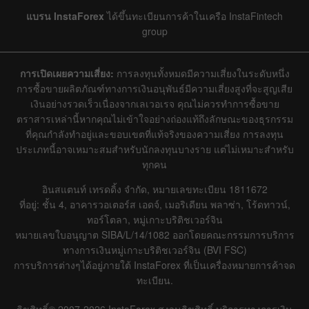
แบรน InstaForex
ได้ขึ้นทะเบียนการค้าในเครือ InstaFintech
group
การเปิดเผยความเสี่ยง:
การลงทุนทั้งหมดมีความเสี่ยงในระดับหนึ่ง
การซื้อขายผลิตภัณฑ์ทางการเงินอนุพันธ์มีความเสี่ยงสูงที่จะสูญเสีย
เงินอย่างรวดเร็วเนื่องจากเลเวอเรจ คุณไม่ควรทำการซื้อขาย
ตราสารเหล่านี้หากคุณไม่เข้าใจอย่างถ่องแท้ถึงลักษณะของธุรกรรม
ที่คุณกำลังทำอยู่และขอบเขตที่แท้จริงของความเสี่ยง การลงทุน
ประเภทนี้อาจเหมาะสมสำหรับนักลงทุนบางราย แต่ไม่เหมาะสำหรับ
ทุกคน
อินสแตนท์ เทรดดิ้ง จำกัด, หมายเลขทะเบียน 1811672
ที่อยู่: ชั้น 4, อาคารวอเตอร์ส เอดจ์, เมอริเดียน พลาซ่า, โร้ดทาวน์,
ทอร์โตลา, หมู่เกาะบริติชเวอร์จิน
หมายเลขใบอนุญาต SIBA/L/14/1082 ออกโดยคณะกรรมการบริการ
ทางการเงินหมู่เกาะบริติชเวอร์จิน (BVI FSC)
การบริการต่างๆได้อยู่ภายใต้ InstaForex ที่เป็นเครื่องหมายการค้าจด
ทะเบียน.
ลิขสิทธิ์© 2007-2026 InstaForex สงวนลิขสิทธิ์ บริการทางการเงิน