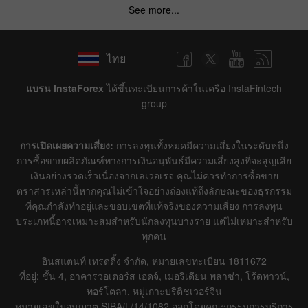
See more...
ไทย
แบรน InstaForex
ได้ขึ้นทะเบียนการค้าในเครือ InstaFintech
group
การเปิดเผยความเสี่ยง:
การลงทุนทั้งหมดมีความเสี่ยงในระดับหนึ่ง
การซื้อขายผลิตภัณฑ์ทางการเงินอนุพันธ์มีความเสี่ยงสูงที่จะสูญเสีย
เงินอย่างรวดเร็วเนื่องจากเลเวอเรจ คุณไม่ควรทำการซื้อขาย
ตราสารเหล่านี้หากคุณไม่เข้าใจอย่างถ่องแท้ถึงลักษณะของธุรกรรม
ที่คุณกำลังทำอยู่และขอบเขตที่แท้จริงของความเสี่ยง การลงทุน
ประเภทนี้อาจเหมาะสมสำหรับนักลงทุนบางราย แต่ไม่เหมาะสำหรับ
ทุกคน
อินสแตนท์ เทรดดิ้ง จำกัด, หมายเลขทะเบียน 1811672
ที่อยู่: ชั้น 4, อาคารวอเตอร์ส เอดจ์, เมอริเดียน พลาซ่า, โร้ดทาวน์,
ทอร์โตลา, หมู่เกาะบริติชเวอร์จิน
หมายเลขใบอนุญาต SIBA/L/14/1082 ออกโดยคณะกรรมการบริการ