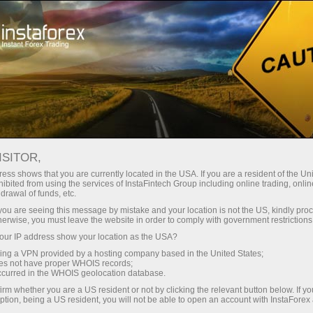
For Traders
Analytical Reviews
Technical analysis
ISITOR,
14.09.2023: Forex Analysis &
ess shows that you are currently located in the USA. If you are a resident of the Uni
ibited from using the services of InstaFintech Group including online trading, online
Reviews: Forex forecast 09/14/2023
drawal of funds, etc.
EUR/USD, EUR/JPY and Gold from
k you are seeing this message by mistake and your location is not the US, kindly pro
herwise, you must leave the website in order to comply with government restrictions
Sebastian Seliga
ur IP address show your location as the USA?
sing a VPN provided by a hosting company based in the United States;
oes not have proper WHOIS records;
occurred in the WHOIS geolocation database.
เปิดบัญชีซื้อขาย
irm whether you are a US resident or not by clicking the relevant button below. If y
ption, being a US resident, you will not be able to open an account with InstaForex