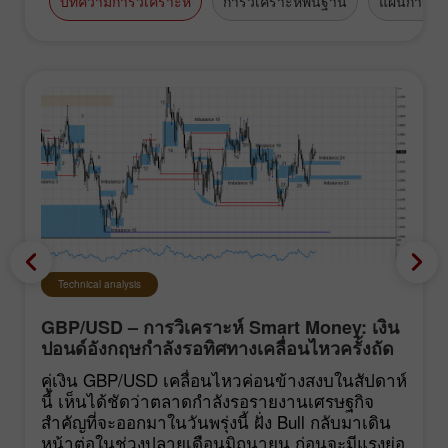
บทความการวิเคราะห์
การวิเคราะห์พื้นฐาน
แผนการซื้
Technical analysis
GBP/USD – การวิเคราะห์ Smart Money: เงิน
ปอนด์อังกฤษกำลังรอทิศทางเคลื่อนไหวครั้งถัด
ไปของตลาด
คู่เงิน GBP/USD เคลื่อนไหวค่อนข้างสงบในสัปดาห์
นี้ เห็นได้ชัดว่าตลาดกำลังรอรายงานเศรษฐกิจ
สำคัญที่จะออกมาในวันพรุ่งนี้ ฝั่ง Bull กลับมาเดิน
หน้าต่อในช่วงปลายเดือนมิถุนายน ก่อนจะมีแรงย่อ