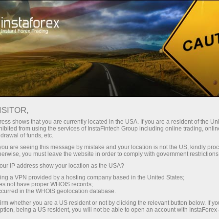
For Traders
Analytical Reviews
Technical analysis
ISITOR,
09.12.2024: Forex Analysis &
ess shows that you are currently located in the USA. If you are a resident of the Uni
ibited from using the services of InstaFintech Group including online trading, online
Reviews: Video analysis for
drawal of funds, etc.
December 09, 2024
k you are seeing this message by mistake and your location is not the US, kindly pro
herwise, you must leave the website in order to comply with government restrictions
ur IP address show your location as the USA?
sing a VPN provided by a hosting company based in the United States;
oes not have proper WHOIS records;
เปิดบัญชีซื้อขาย
occurred in the WHOIS geolocation database.
irm whether you are a US resident or not by clicking the relevant button below. If y
ption, being a US resident, you will not be able to open an account with InstaForex
เปิดบัญชีเดโม่