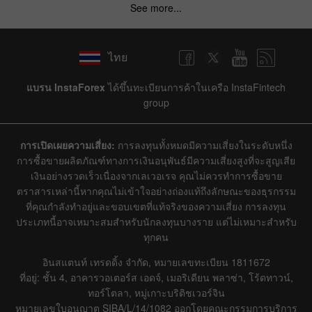
See more...
ไทย
แบรน InstaForex
ได้ขึ้นทะเบียนการค้าในเครือ InstaFintech
group
การเปิดเผยความเสี่ยง:
การลงทุนทั้งหมดมีความเสี่ยงในระดับหนึ่ง
การซื้อขายผลิตภัณฑ์ทางการเงินอนุพันธ์มีความเสี่ยงสูงที่จะสูญเสีย
เงินอย่างรวดเร็วเนื่องจากเลเวอเรจ คุณไม่ควรทำการซื้อขาย
ตราสารเหล่านี้หากคุณไม่เข้าใจอย่างถ่องแท้ถึงลักษณะของธุรกรรม
ที่คุณกำลังทำอยู่และขอบเขตที่แท้จริงของความเสี่ยง การลงทุน
ประเภทนี้อาจเหมาะสมสำหรับนักลงทุนบางราย แต่ไม่เหมาะสำหรับ
ทุกคน
อินสแตนท์ เทรดดิ้ง จำกัด, หมายเลขทะเบียน 1811672
ที่อยู่: ชั้น 4, อาคารวอเตอร์ส เอดจ์, เมอริเดียน พลาซ่า, โร้ดทาวน์,
ทอร์โตลา, หมู่เกาะบริติชเวอร์จิน
หมายเลขใบอนุญาต SIBA/L/14/1082 ออกโดยคณะกรรมการบริการ