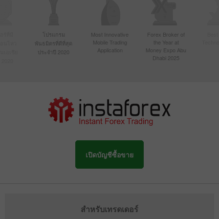
์ที่มี
โปรแกรม
Most Innovative
Forex Broker of
Best
Mobile Trading
the Year at
Techno
ื่อนไหว
พันธมิตรที่ดีที่สุด
Application
Money Expo Abu
ในเอเชีย
ประจำปี 2020
Dhabi 2025
 2020
เปิดบัญชีซื้อขาย
สำหรับเทรดเดอร์