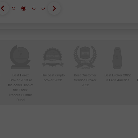
d
Best Forex
The best crypto
Best Customer
Best Broker 2022
Broker 2023 at
broker 2022
Service Broker
in Latin America
4
the conclusion of
2022
the Forex
Traders Summit
Dubai