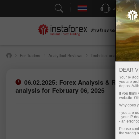
สนับสนุน
สำหรับเทรดเดอร์
สำหร
For Traders
Analytical Reviews
Technical analysis
DEAR V
Your IP addr
06.02.2025: Forex Analysis & Reviews:
you are proh
เปิดบัญชีซื้อขาย
เปิ
deposit/with
analysis for February 06, 2025
If you thin
website. Ot
Why does yo
- you are u
- your IP d
- an error 
Please conf
the wrong o