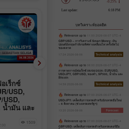
บทวิเคราะห์ยอดฮิต
Relevance up to
11:00 2026-08-07 UTC--4
GBP/USD – การวิเคราะห์ Smart Money: เงิน
ปอนด์อังกฤษกำลังรอทิศทางเคลื่อนไหวครั้งถัดไป
ของตลาด
17:34 2026-08-06
Technical analysis
Relevance up to
08:00 2026-08-07 UTC--4
Analytical News
การคาดการณ์ฟอเร็กซ์ 06/08/2026: EUR/USD,
USD/JPY, GBP/USD, ทองคำ, SP500, น้ำมัน และ
Bitcoin
เร็กซ์
การเจรจาเรื่อง Hormuz
14:59 2026-08-06
Technical analysis
UR/USD,
เดินหน้า แต่ข้อตกลงยังไม่
Relevance up to
07:00 2026-08-07 UTC--4
P/USD,
แน่นอน
USD/JPY: เคล็ดลับการเทรดสำหรับนักเทรดมือใหม่
– 6 สิงหาคม (ช่วงเทรดสหรัฐฯ)
 น้ำมัน และ
ความตึงเครียดทางการทูตรอบช่องแ
13:20 2026-08-06
Forecast
ฮอร์มุซได้เข้าสู่ช่วงชี้ขาด โดยเจ้าหน้
ะห์ Forex ที่
Natalia Andreeva
สหรัฐฯ แสดงความเชื่อมั่นต่อความเป
Relevance up to
07:00 2026-08-07 UTC--4
1509
9
จะได้พบกับบท
2:00
14:44 2026-08-06 +02:00
ไปได้ที่เส้นทางเดินเรือจะเปิดอีกครั้ง
GBP/USD: เคล็ดลับการเทรดสำหรับเทรดเดอร์มือ