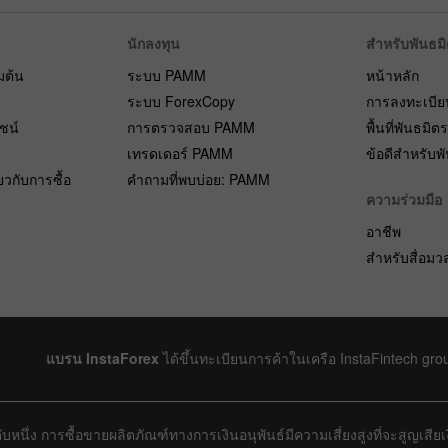
นักลงทุน
สำหรับพันธม
่มต้น
ระบบ PAMM
หน้าหลัก
ระบบ ForexCopy
การลงทะเบีย
ยชน์
การตรวจสอบ PAMM
พื้นที่พันธมิต
เทรดเดอร์ PAMM
ข้อดีสำหรับพ
ยวกับการซื้อ
คำถามที่พบบ่อย: PAMM
ความร่วมมือ
อาชีพ
สำหรับสื่อม
แบรน InstaForex
ได้ขึ้นทะเบียนการค้าในเครือ InstaFintech gro
บหนึ่ง การซื้อขายผลิตภัณฑ์ทางการเงินอนุพันธ์มีความเสี่ยงสูงที่จะสูญเสี