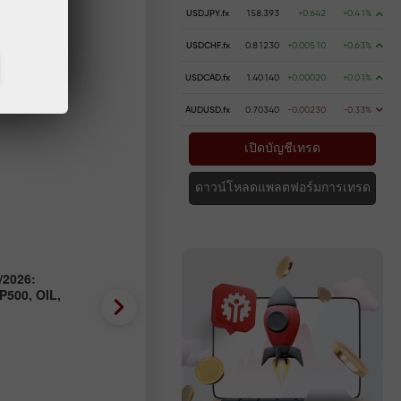
USDJPY.fx
158.393
+0.642
+0.41%
USDCHF.fx
0.81230
+0.00510
+0.63%
USDCAD.fx
1.40140
+0.00020
+0.01%
AUDUSD.fx
0.70340
-0.00230
-0.33%
เปิดบัญชีเทรด
ดาวน์โหลดแพลตฟอร์มการเทรด
/2026:
บทวิเคราะห์ Forex ประจำวันที
P500, OIL,
EUR/USD, USD/JPY, GBP/US
BTC
2026-07-31 UTC+3