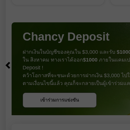
กำลังรอรายงานเศรษฐกิจสำคัญที่จะออก
น
ที่อาจ
มาในวันพรุ่งนี้ ฝั่ง Bull กลับมาเดินหน้า
ว
ผ่านช่
ต่อในช่วงปลายเดือนมิถุนายน ก่อนจะมี
เดียวก
แรงย่อตัวแบบปรับฐานตามปกติ ตอนนี้
ประกอบ
กำลังพยายามเปิดรอบการขึ้นรอบใหม่
แข็งแ
แต่ยังรอปัจจัยพื้นฐานมาช่วยหนุนเพิ่ม
Chancy Deposit
ของแร
เติม โซน Bearish imbalance 24 ถูกทะลุ
พันธบั
ขึ้นไปแล้วโดยที่ราคาไม่ตอบสนองอย่าง
สูงขึ้น
มีนัยสำคัญ
ฝากเงินในบัญชีของคุณใน $3,000 และรับ
$100
ทำจุดส
ดัชนี
ใน สิงหาคม ทางเราได้ออก
$1000
ภายในแคมเป
Deposit !
คว้าโอกาสที่จะชนะด้วยการฝากเงิน $3,000 ไปใน
ตามเงื่อนไขนี้แล้ว คุณก็จะกลายเป็นผู้เข้าร่วม
รับโบนัส
เข้าร่วมการแข่งขัน
เข้าร่วมการแข่งขัน
เข้าร่วมการแข่งขัน