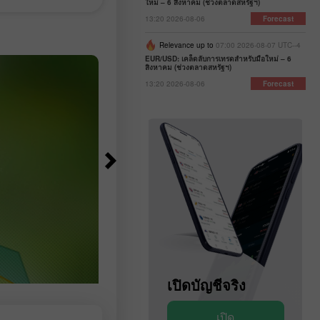
วชาญด้าน Forex
ใหม่ – 6 สิงหาคม (ช่วงตลาดสหรัฐฯ)
ขณะที่เตหะรานปฏิเสธอย่างเด็ดขาดว
งินล่าสุดแบบเรียล
13:20 2026-08-06
Forecast
ไม่ได้มีการเจรจาโดยตรงกับวอชิงตัน
ารณ์อัตราแลก
ย้ำว่ากำลังสื่อสารกับโอมานเท่านั้น ช
ลาร์สหรัฐ ยูโร รู
Relevance up to
07:00 2026-08-07 UTC--4
ว่างระหว่างท่าทีมองโลกในแง่ดีของเจ
เงินอื่น ๆ สำหรับ
EUR/USD: เคล็ดลับการเทรดสำหรับมือใหม่ – 6
สิงหาคม (ช่วงตลาดสหรัฐฯ)
หน้าที่อเมริกันกับจุดยืนของอิหร่าน
ดสัปดาห์การเทรดนี้
ทำให้เกิดคำถามว่ามาตรการปิดกั้นซึ่ง
13:20 2026-08-06
Forecast
ผลบังคับใช้มาตั้งแต่ปลายเดือน
กุมภาพันธ์นั้น จะถูกยกเลิกได้หรือไม่ "
โอกาสที่วันนี้หรือพรุ่งนี้เราจะได้ข้อต
เพื่อเปิดช่องแคบ และเดินหน้าไปสู่
สถานการณ์ที่เป็นปกติมากขึ้นในควา
ขัดแย้งนี้" Scott Bessent รัฐมนตรีคลั
สหรัฐฯ กล่าวกับ CNBC
เปิดบัญชีสาธิต
เปิดบัญชีจริง
เปิด
เปิด