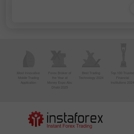
Most Innovative
Forex Broker of
Best Trading
Top 100 Truste
Mobile Trading
the Year at
Technology 2024
Financial
Application
Money Expo Abu
Institutions 202
Dhabi 2025