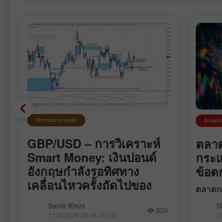
Technical analysis
Analyti
GBP/USD – การวิเคราะห์
ตลาด
Smart Money: เงินปอนด์
กระแ
อังกฤษกำลังรอทิศทาง
ข้อต
เคลื่อนไหวครั้งถัดไปของ
ตลาดกา
ตลาด
ท่ามกล
คู่เงิน GBP/USD เคลื่อนไหวค่อนข้าง
Samir Klishi
N
ธุรกิจ
826
สงบในสัปดาห์นี้ เห็นได้ชัดว่าตลาด
17:34 2026-08-06 +02:00
1
หวังต่