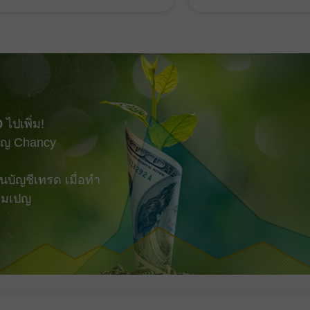
วิเคราะห์จากผู้เชี่ย
นำไปสู่การกลับมาขนส่งน้ำมัน
การติดตามข้อมูลการเ
องแคบฮอร์มุซได้อีกครั้ง ขณะ
ไทม์ รวมถึงการคาดก
ัน ตลาดหุ้นยังได้แรงหนุนจากผล
เปลี่ยนออนไลน์ของดอล
การบริษัทจดทะเบียนที่
เบิล บิตคอยน์ และสกุล
กร่ง และสัญญาณการผ่อนคลาย
วันนี้ พรุ่งนี้ และตลอ
งกดดันจากอัตราผลตอบแทน
ตรและราคาพลังงานที่เคยปรับตัว
 ฟิวเจอร์ส S&P 500 ปรับขึ้น 0.3%
0
ไปเพิ่ม!
ูงสุดใหม่เป็นประวัติการณ์ ขณะที่
ญ Chancy
บัญชีเทรด เมื่อทำ
แคมเปญ
เปิดบัญชีสาธิต
เปิดบัญชีจริง
เปิด
เปิด