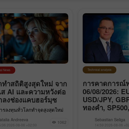
Technical analysis
cal News
การคาดการณ์ฟอ
ทำสถิติสูงสุดใหม่ จาก
06/08/2026: E
ส AI และความหวังต่อ
USD/JPY, GB
กลงช่องแคบฮอร์มุซ
ทองคำ, SP500,
รลงทุนทั่วโลกทำจุดสูงสุดใหม่
Bitcoin
างความสนใจที่เพิ่มขึ้นในกลุ่ม
เราขอแนะนำส่วนวิเครา
atalia Andreeva
Sebastian Seliga
ปัญญาประดิษฐ์ (AI) และความคาด
1062
อัปเดตทุกวัน ซึ่งคุณ
5:06 2026-08-06 +02:00
14:59 2026-08-06 +0
อข้อตกลงระหว่างสหรัฐฯ–อิหร่าน