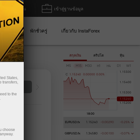
ฝาก/ถอน
เข้าสู่ฐานข้อมูล
ปญ
พักชั่วครู่
เกี่ยวกับ InstaForex
สกุลเงิน
คริปโต
หุ้น
M5
M15
M30
H1
H4
D1
W1
C
1
.
1
5
2
4
0
0
.
0
0
0
0
0
0
.
0
0
%
ted States,
 transfers,
การฝากเงิน
กา
ceed to the
.
EURUSD.fx
1.15240
-0.00290
-0.25%
ou choose
 anyway.
GBPUSD.fx
1.34580
-0.00100
-0.07%