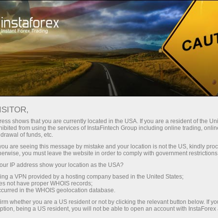
เปิดบัญชีเทรดทันที
แพลตฟอร์มการเทรด
ับผู้เริ่มต้นใหม่
สำหรับนักลงทุน
สำหรับหุ้นส่วน
แคมเ
ISITOR,
ess shows that you are currently located in the USA. If you are a resident of the Uni
 Video
ibited from using the services of InstaFintech Group including online trading, online
ดบัญชีเดโม่
drawal of funds, etc.
k you are seeing this message by mistake and your location is not the US, kindly pro
herwise, you must leave the website in order to comply with government restrictions
ur IP address show your location as the USA?
sing a VPN provided by a hosting company based in the United States;
oes not have proper WHOIS records;
occurred in the WHOIS geolocation database.
irm whether you are a US resident or not by clicking the relevant button below. If y
ption, being a US resident, you will not be able to open an account with InstaForex